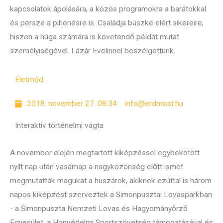
kapcsolatok ápolására, a közös programokra a barátokkal
és persze a pihenésre is. Családja büszke elért sikereire,
hiszen a húga számára is követendő példát mutat
személyiségével. Lázár Evelinnel beszélgettünk.
Életmód
2018. november 27. 08:34
info@erdmost.hu
Interaktív történelmi vágta
A november elején megtartott kiképzéssel egybekötött
nyílt nap után vasárnap a nagyközönség előtt ismét
megmutatták magukat a huszárok, akiknek ezúttal is három
napos kiképzést szerveztek a Simonpusztai Lovasparkban
- a Simonpuszta Nemzeti Lovas és Hagyományőrző
Egyesület, a Honvédelmi Sportszövetség támogatásával és