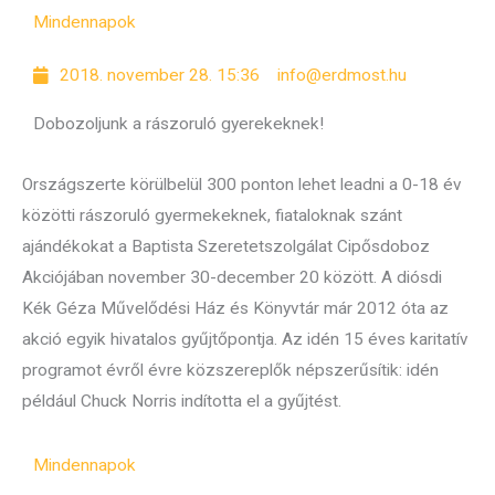
Mindennapok
2018. november 28. 15:36
info@erdmost.hu
Dobozoljunk a rászoruló gyerekeknek!
Országszerte körülbelül 300 ponton lehet leadni a 0-18 év
közötti rászoruló gyermekeknek, fiataloknak szánt
ajándékokat a Baptista Szeretetszolgálat Cipősdoboz
Akciójában november 30-december 20 között. A diósdi
Kék Géza Művelődési Ház és Könyvtár már 2012 óta az
akció egyik hivatalos gyűjtőpontja. Az idén 15 éves karitatív
programot évről évre közszereplők népszerűsítik: idén
például Chuck Norris indította el a gyűjtést.
Mindennapok