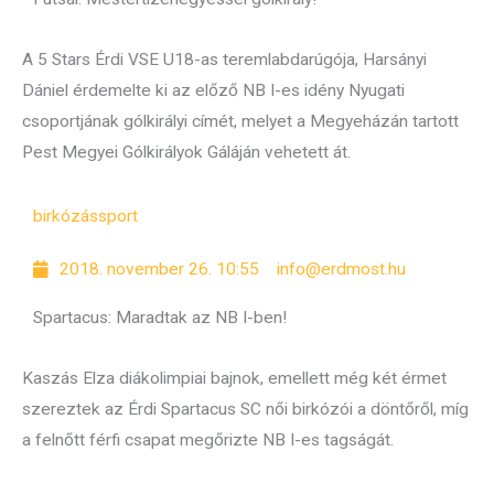
A 5 Stars Érdi VSE U18-as teremlabdarúgója, Harsányi
Dániel érdemelte ki az előző NB I-es idény Nyugati
csoportjának gólkirályi címét, melyet a Megyeházán tartott
Pest Megyei Gólkirályok Gáláján vehetett át.
birkózás
sport
2018. november 26. 10:55
info@erdmost.hu
Spartacus: Maradtak az NB I-ben!
Kaszás Elza diákolimpiai bajnok, emellett még két érmet
szereztek az Érdi Spartacus SC női birkózói a döntőről, míg
a felnőtt férfi csapat megőrizte NB I-es tagságát.