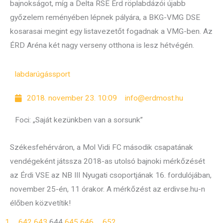
bajnokságot, míg a Delta RSE Érd röplabdázói újabb
győzelem reményében lépnek pályára, a BKG-VMG DSE
kosarasai megint egy listavezetőt fogadnak a VMG-ben. Az
ÉRD Aréna két nagy verseny otthona is lesz hétvégén.
labdarúgás
sport
2018. november 23. 10:09
info@erdmost.hu
Foci: „Saját kezünkben van a sorsunk”
Székesfehérváron, a Mol Vidi FC második csapatának
vendégeként játssza 2018-as utolsó bajnoki mérkőzését
az Érdi VSE az NB III Nyugati csoportjának 16. fordulójában,
november 25-én, 11 órakor. A mérkőzést az erdivse.hu-n
élőben közvetítik!
1
…
642
643
644
645
646
…
652