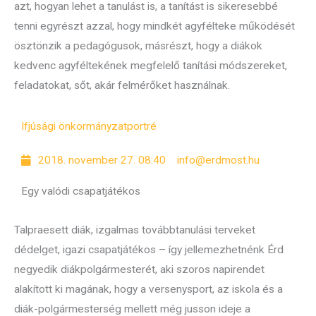
azt, hogyan lehet a tanulást is, a tanítást is sikeresebbé
tenni egyrészt azzal, hogy mindkét agyfélteke működését
ösztönzik a pedagógusok, másrészt, hogy a diákok
kedvenc agyféltekének megfelelő tanítási módszereket,
feladatokat, sőt, akár felmérőket használnak.
Ifjúsági önkormányzat
portré
2018. november 27. 08:40
info@erdmost.hu
Egy valódi csapatjátékos
Talpraesett diák, izgalmas továbbtanulási terveket
dédelget, igazi csapatjátékos – így jellemezhetnénk Érd
negyedik diákpolgármesterét, aki szoros napirendet
alakított ki magának, hogy a versenysport, az iskola és a
diák-polgármesterség mellett még jusson ideje a