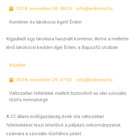
2018. november 28. 08:24
info@erdmost.hu
Konténer és lakókocsi égett Érden
Kigyulladt egy tárolásra használt konténer, illetve a mellette
lévő lakókocsi kedden éjjel Érden, a Bajuszfű utcában.
Közélet
2018. november 28. 07:00
info@erdmost.hu
Változatlan feltételek mellett biztosított az idei szociális
tűzifa mennyisége
A 22 állami erdőgazdaság évek óta változatlan
feltételekkel teszi lehetővé a pályázó önkormányzatok
számára a szociális tűzifához jutást.