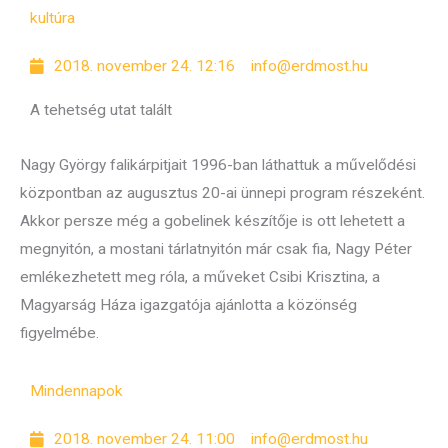
kultúra
2018. november 24. 12:16
info@erdmost.hu
A tehetség utat talált
Nagy György falikárpitjait 1996-ban láthattuk a művelődési
központban az augusztus 20-ai ünnepi program részeként.
Akkor persze még a gobelinek készítője is ott lehetett a
megnyitón, a mostani tárlatnyitón már csak fia, Nagy Péter
emlékezhetett meg róla, a műveket Csibi Krisztina, a
Magyarság Háza igazgatója ajánlotta a közönség
figyelmébe.
Mindennapok
2018. november 24. 11:00
info@erdmost.hu