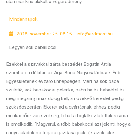
után már ki is alakult a végeredmény.
Mindennapok
2018. november 25. 08:15
info@erdmost.hu
Legyen sok babakocsi!
Ezekkel a szavakkal zárta beszédét Bogatin Attila
szombaton délután az Ága-Boga Nagycsaládosok Érdi
Egyesületének évzáró ünnepségén. Mert ha sok baba
születik, sok babakocsi, pelenka, babruha és babaétel és
még megannyi más dolog kell, a növekvő kereslet pedig
szükségszerűen löketet ad a gyártásnak, ehhez pedig
munkaerőre van szükség, tehát a foglalkoztatottak száma
is emelkedik. "Magyarul, a több babakocsi azt jelenti, hogy a
nagycsaládok motorjai a gazdaságnak, ők azok, akik