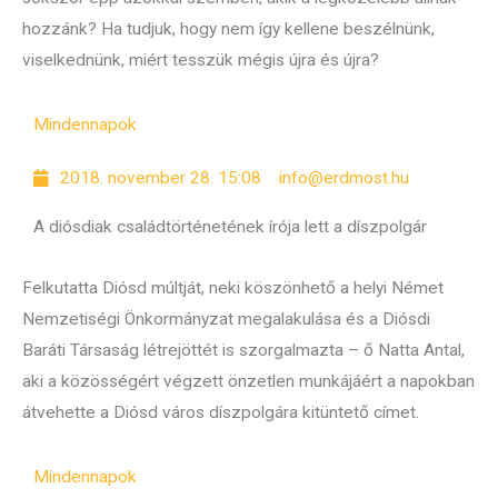
hozzánk? Ha tudjuk, hogy nem így kellene beszélnünk,
viselkednünk, miért tesszük mégis újra és újra?
Mindennapok
2018. november 28. 15:08
info@erdmost.hu
A diósdiak családtörténetének írója lett a díszpolgár
Felkutatta Diósd múltját, neki köszönhető a helyi Német
Nemzetiségi Önkormányzat megalakulása és a Diósdi
Baráti Társaság létrejöttét is szorgalmazta – ő Natta Antal,
aki a közösségért végzett önzetlen munkájáért a napokban
átvehette a Diósd város díszpolgára kitüntető címet.
Mindennapok