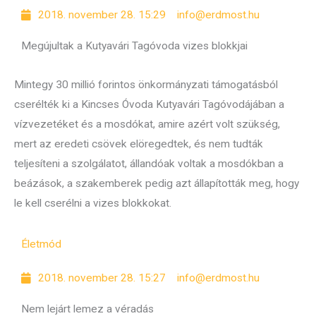
2018. november 28. 15:29
info@erdmost.hu
Megújultak a Kutyavári Tagóvoda vizes blokkjai
Mintegy 30 millió forintos önkormányzati támogatásból
cserélték ki a Kincses Óvoda Kutyavári Tagóvodájában a
vízvezetéket és a mosdókat, amire azért volt szükség,
mert az eredeti csövek elöregedtek, és nem tudták
teljesíteni a szolgálatot, állandóak voltak a mosdókban a
beázások, a szakemberek pedig azt állapították meg, hogy
le kell cserélni a vizes blokkokat.
Életmód
2018. november 28. 15:27
info@erdmost.hu
Nem lejárt lemez a véradás