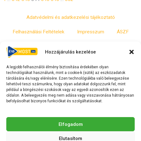
Adatvédelmi és adatkezelési tájékoztató
Felhasználási Feltételek
Impresszum
ÁSZF
Irányelvek
Moderálási szabályzat
Hozzájárulás kezelése
A legjobb felhasználói élmény biztosítása érdekében olyan
F
Y
T
technológiákat használunk, mint a cookie-k (sütik) az eszközadatok
a
o
i
tárolására és/vagy elérésére. Ezen technológiákba való beleegyezése
c
u
k
lehetővé teszi számunkra, hogy olyan adatokat dolgozzunk fel, mint
például a böngészési szokások vagy az egyedi azonosítók ezen az
e
t
t
oldalon. A beleegyezés meg nem adása vagy visszavonása hátrányosan
b
u
o
befolyásolhat bizonyos funkciókat és szolgáltatásokat.
o
b
k
o
e
Az Érd Média médiaszolgáltatási tevékenységét a
k
-
Elfogadom
Médiatanács a Magyar Média Mecenatúra program keretében
-
s
támogatja.
Elutasítom
s
q