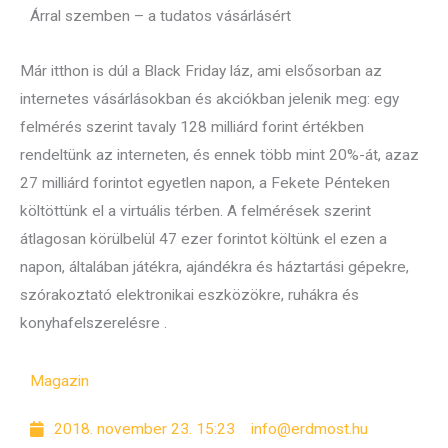
Árral szemben – a tudatos vásárlásért
Már itthon is dúl a Black Friday láz, ami elsősorban az
internetes vásárlásokban és akciókban jelenik meg: egy
felmérés szerint tavaly 128 milliárd forint értékben
rendeltünk az interneten, és ennek több mint 20%-át, azaz
27 milliárd forintot egyetlen napon, a Fekete Pénteken
költöttünk el a virtuális térben. A felmérések szerint
átlagosan körülbelül 47 ezer forintot költünk el ezen a
napon, általában játékra, ajándékra és háztartási gépekre,
szórakoztató elektronikai eszközökre, ruhákra és
konyhafelszerelésre .
Magazin
2018. november 23. 15:23
info@erdmost.hu