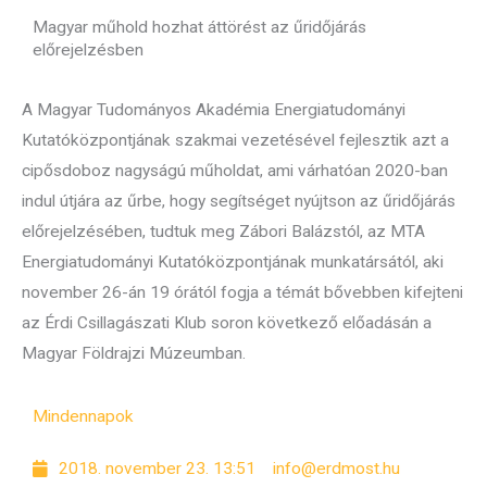
Magyar műhold hozhat áttörést az űridőjárás
előrejelzésben
A Magyar Tudományos Akadémia Energiatudományi
Kutatóközpontjának szakmai vezetésével fejlesztik azt a
cipősdoboz nagyságú műholdat, ami várhatóan 2020-ban
indul útjára az űrbe, hogy segítséget nyújtson az űridőjárás
előrejelzésében, tudtuk meg Zábori Balázstól, az MTA
Energiatudományi Kutatóközpontjának munkatársától, aki
november 26-án 19 órától fogja a témát bővebben kifejteni
az Érdi Csillagászati Klub soron következő előadásán a
Magyar Földrajzi Múzeumban.
Mindennapok
2018. november 23. 13:51
info@erdmost.hu