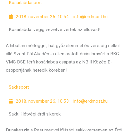
Kosárlabda
sport
2018. november 26. 10:54
info@erdmost.hu
Kosárlabda: végig vezetve verték az éllovast!
A hibátlan mérleggel, hat győzelemmel és vereség nélkül
álló Szent Pál Akadémia ellen aratott óriási bravúrt a BKG-
VMG DSE férfi kosárlabda csapata az NB II Közép B-
csoportjának hetedik körében!
Sakk
sport
2018. november 26. 10:53
info@erdmost.hu
Sakk: Hétvégi érdi sikerek
Dunakeszin a Pest megyei ifjúsági sakk-versenyen az Érdi