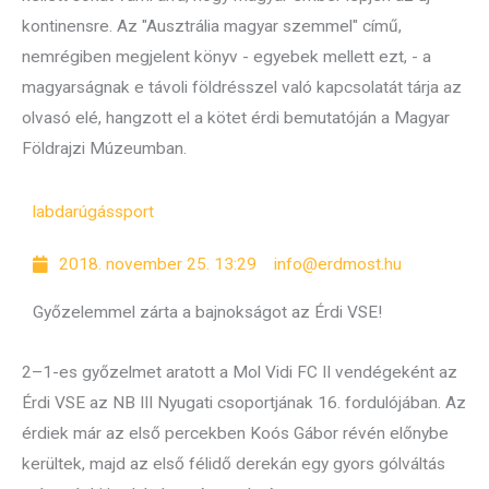
kontinensre. Az "Ausztrália magyar szemmel" című,
nemrégiben megjelent könyv - egyebek mellett ezt, - a
magyarságnak e távoli földrésszel való kapcsolatát tárja az
olvasó elé, hangzott el a kötet érdi bemutatóján a Magyar
Földrajzi Múzeumban.
labdarúgás
sport
2018. november 25. 13:29
info@erdmost.hu
Győzelemmel zárta a bajnokságot az Érdi VSE!
2–1-es győzelmet aratott a Mol Vidi FC II vendégeként az
Érdi VSE az NB III Nyugati csoportjának 16. fordulójában. Az
érdiek már az első percekben Koós Gábor révén előnybe
kerültek, majd az első félidő derekán egy gyors gólváltás