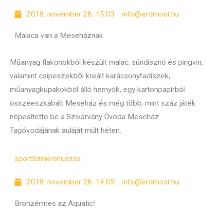
2018. november 28. 15:03
info@erdmost.hu
Malaca van a Meseháznak
Műanyag flakonokból készült malac, sündisznó és pingvin,
valamint csipeszekből kreált karácsonyfadíszek,
műanyagkupakokból álló hernyók, egy kartonpapírból
összeeszkábált Meseház és még több, mint száz játék
népesítette be a Szivárvány Óvoda Meseház
Tagóvodájának auláját múlt héten.
sport
Szinkronúszás
2018. november 28. 14:05
info@erdmost.hu
Bronzérmes az Aquatic!