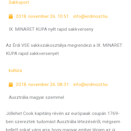
Sakk
sport
2018. november 26. 10:51
info@erdmost.hu
IX. MINARET KUPA nyílt rapid sakkverseny
Az Érdi VSE sakkszakosztálya megrendezi a IX. MINARET
KUPA rapid sakkversenyét.
kultúra
2018. november 26. 08:31
info@erdmost.hu
Ausztrália magyar szemmel
Jóllehet Cook kapitány révén az európaiak csupán 1769-
ben szereztek tudomást Ausztrália létezéséről, mégsem
kellett sokat várni arra, hogy magyar ember lépjen az új