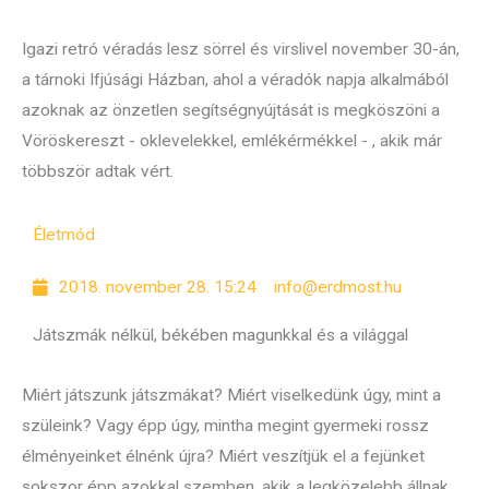
Igazi retró véradás lesz sörrel és virslivel november 30-án,
a tárnoki Ifjúsági Házban, ahol a véradók napja alkalmából
azoknak az önzetlen segítségnyújtását is megköszöni a
Vöröskereszt - oklevelekkel, emlékérmékkel - , akik már
többször adtak vért.
Életmód
2018. november 28. 15:24
info@erdmost.hu
Játszmák nélkül, békében magunkkal és a világgal
Miért játszunk játszmákat? Miért viselkedünk úgy, mint a
szüleink? Vagy épp úgy, mintha megint gyermeki rossz
élményeinket élnénk újra? Miért veszítjük el a fejünket
sokszor épp azokkal szemben, akik a legközelebb állnak