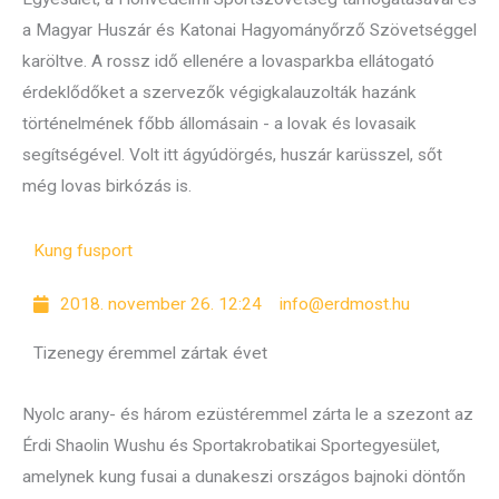
a Magyar Huszár és Katonai Hagyományőrző Szövetséggel
karöltve. A rossz idő ellenére a lovasparkba ellátogató
érdeklődőket a szervezők végigkalauzolták hazánk
történelmének főbb állomásain - a lovak és lovasaik
segítségével. Volt itt ágyúdörgés, huszár karüsszel, sőt
még lovas birkózás is.
Kung fu
sport
2018. november 26. 12:24
info@erdmost.hu
Tizenegy éremmel zártak évet
Nyolc arany- és három ezüstéremmel zárta le a szezont az
Érdi Shaolin Wushu és Sportakrobatikai Sportegyesület,
amelynek kung fusai a dunakeszi országos bajnoki döntőn