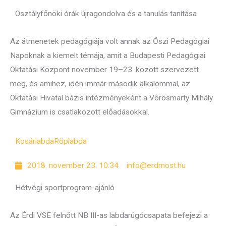
Osztályfőnöki órák újragondolva és a tanulás tanítása
Az átmenetek pedagógiája volt annak az Őszi Pedagógiai
Napoknak a kiemelt témája, amit a Budapesti Pedagógiai
Oktatási Központ november 19–23. között szervezett
meg, és amihez, idén immár második alkalommal, az
Oktatási Hivatal bázis intézményeként a Vörösmarty Mihály
Gimnázium is csatlakozott előadásokkal.
Kosárlabda
Röplabda
2018. november 23. 10:34
info@erdmost.hu
Hétvégi sportprogram-ajánló
Az Érdi VSE felnőtt NB III-as labdarúgócsapata befejezi a