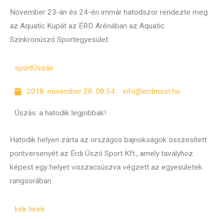
November 23-án és 24-én immár hatodszor rendezte meg
az Aquatic Kupát az ÉRD Arénában az Aquatic
Szinkronúszó Sportegyesület.
sport
Úszás
2018. november 28. 08:54
info@erdmost.hu
Úszás: a hatodik legjobbak!
Hatodik helyen zárta az országos bajnokságok összesített
pontversenyét az Érdi Úszó Sport Kft., amely tavalyhoz
képest egy helyet visszacsúszva végzett az egyesületek
rangsorában.
kék hírek