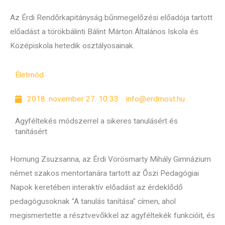
Az Érdi Rendőrkapitányság bűnmegelőzési előadója tartott
előadást a törökbálinti Bálint Márton Általános Iskola és
Középiskola hetedik osztályosainak.
Életmód
2018. november 27. 10:33
info@erdmost.hu
Agyféltekés módszerrel a sikeres tanulásért és
tanításért
Hornung Zsuzsanna, az Érdi Vörösmarty Mihály Gimnázium
német szakos mentortanára tartott az Őszi Pedagógiai
Napok keretében interaktív előadást az érdeklődő
pedagógusoknak "A tanulás tanítása" címen, ahol
megismertette a résztvevőkkel az agyféltekék funkcióit, és