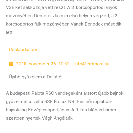
VSE két sakkozója vett részt. A 3. korcsoportos lányok
mezőnyében Demeter Jázmin első helyen végzett, a 2.
korcsoportos fiúk mezőnyében Vanek Benedek második
lett.
Röplabda
sport
2018. november 26. 10:52
info@erdmost.hu
Újabb győzelem a Deltától!
A budapesti Palota RSC vendégeként aratott újabb bajnoki
győzelmet a Delta RSE Érd az NB II-es női röplabda-
bajnokság Közép csoportjában. A 9. fordulóban három
szettben nyertek Végh Angéláék.