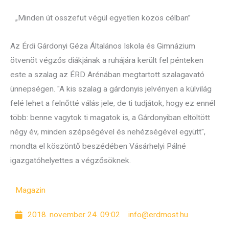
„Minden út összefut végül egyetlen közös célban”
Az Érdi Gárdonyi Géza Általános Iskola és Gimnázium
ötvenöt végzős diákjának a ruhájára került fel pénteken
este a szalag az ÉRD Arénában megtartott szalagavató
ünnepségen. "A kis szalag a gárdonyis jelvényen a külvilág
felé lehet a felnőtté válás jele, de ti tudjátok, hogy ez ennél
több: benne vagytok ti magatok is, a Gárdonyiban eltöltött
négy év, minden szépségével és nehézségével együtt",
mondta el köszöntő beszédében Vásárhelyi Pálné
igazgatóhelyettes a végzősöknek.
Magazin
2018. november 24. 09:02
info@erdmost.hu