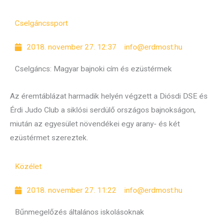
Cselgáncs
sport
2018. november 27. 12:37
info@erdmost.hu
Cselgáncs: Magyar bajnoki cím és ezüstérmek
Az éremtáblázat harmadik helyén végzett a Diósdi DSE és
Érdi Judo Club a siklósi serdülő országos bajnokságon,
miután az egyesület növendékei egy arany- és két
ezüstérmet szereztek.
Közélet
2018. november 27. 11:22
info@erdmost.hu
Bűnmegelőzés általános iskolásoknak