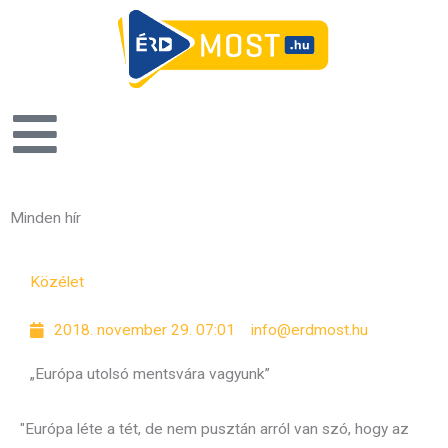
Minden hír
O
O
O
O
O
O
O
Közélet
l
l
l
l
l
l
l
d
d
d
d
d
d
d
2018. november 29. 07:01
info@erdmost.hu
a
a
a
a
a
a
a
l
l
l
l
l
l
l
„Európa utolsó mentsvára vagyunk”
"Európa léte a tét, de nem pusztán arról van szó, hogy az