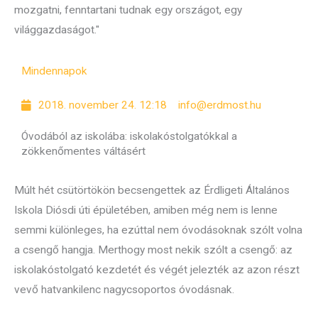
mozgatni, fenntartani tudnak egy országot, egy
világgazdaságot."
Mindennapok
2018. november 24. 12:18
info@erdmost.hu
Óvodából az iskolába: iskolakóstolgatókkal a
zökkenőmentes váltásért
Múlt hét csütörtökön becsengettek az Érdligeti Általános
Iskola Diósdi úti épületében, amiben még nem is lenne
semmi különleges, ha ezúttal nem óvodásoknak szólt volna
a csengő hangja. Merthogy most nekik szólt a csengő: az
iskolakóstolgató kezdetét és végét jelezték az azon részt
vevő hatvankilenc nagycsoportos óvodásnak.