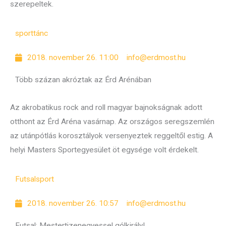
szerepeltek.
sport
tánc
2018. november 26. 11:00
info@erdmost.hu
Több százan akróztak az Érd Arénában
Az akrobatikus rock and roll magyar bajnokságnak adott
otthont az Érd Aréna vasárnap. Az országos seregszemlén
az utánpótlás korosztályok versenyeztek reggeltől estig. A
helyi Masters Sportegyesület öt egysége volt érdekelt.
Futsal
sport
2018. november 26. 10:57
info@erdmost.hu
Futsal: Mestertizenegyessel gólkirály!