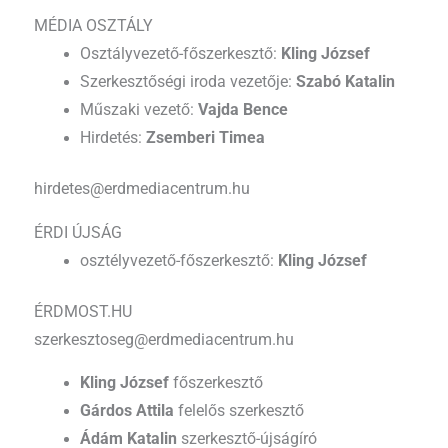
MÉDIA OSZTÁLY
Osztályvezető-főszerkesztő:
Kling József
Szerkesztőségi iroda vezetője:
Szabó Katalin
Műszaki vezető:
Vajda Bence
Hirdetés:
Zsemberi Timea
hirdetes@erdmediacentrum.hu
ÉRDI ÚJSÁG
osztélyvezető-főszerkesztő:
Kling József
ÉRDMOST.HU
szerkesztoseg@erdmediacentrum.hu
Kling József
főszerkesztő
Gárdos Attila
felelős szerkesztő
Ádám Katalin
szerkesztő-újságíró