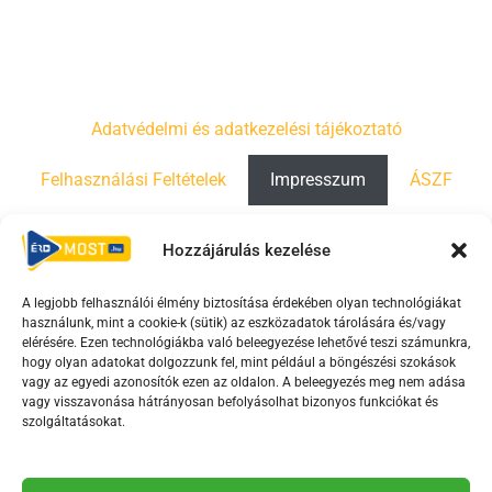
Adatvédelmi és adatkezelési tájékoztató
Felhasználási Feltételek
Impresszum
ÁSZF
Irányelvek
Moderálási szabályzat
Hozzájárulás kezelése
A legjobb felhasználói élmény biztosítása érdekében olyan technológiákat
F
Y
T
használunk, mint a cookie-k (sütik) az eszközadatok tárolására és/vagy
a
o
i
elérésére. Ezen technológiákba való beleegyezése lehetővé teszi számunkra,
c
u
k
hogy olyan adatokat dolgozzunk fel, mint például a böngészési szokások
vagy az egyedi azonosítók ezen az oldalon. A beleegyezés meg nem adása
e
t
t
vagy visszavonása hátrányosan befolyásolhat bizonyos funkciókat és
b
u
o
szolgáltatásokat.
o
b
k
o
e
Az Érd Média médiaszolgáltatási tevékenységét a