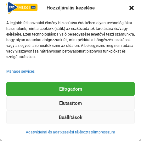
Hozzájárulás kezelése
F
Y
T
A legjobb felhasználói élmény biztosítása érdekében olyan technológiákat
a
o
i
használunk, mint a cookie-k (sütik) az eszközadatok tárolására és/vagy
c
u
k
elérésére. Ezen technológiákba való beleegyezése lehetővé teszi számunkra,
hogy olyan adatokat dolgozzunk fel, mint például a böngészési szokások
e
t
t
vagy az egyedi azonosítók ezen az oldalon. A beleegyezés meg nem adása
b
u
o
vagy visszavonása hátrányosan befolyásolhat bizonyos funkciókat és
szolgáltatásokat.
o
b
k
o
e
Az Érd Média médiaszolgáltatási tevékenységét a
Manage services
k
-
Médiatanács a Magyar Média Mecenatúra program
-
s
keretében támogatja.
Elfogadom
s
q
q
u
Elutasítom
u
a
2018-2026. © Minden jog fenntartva, Érd Megyei Jogú Város
a
r
Polgármesteri Hivatal Média Osztálya
Beállítások
r
e
e
Adatvédelmi és adatkezelési tájékoztató
Impresszum