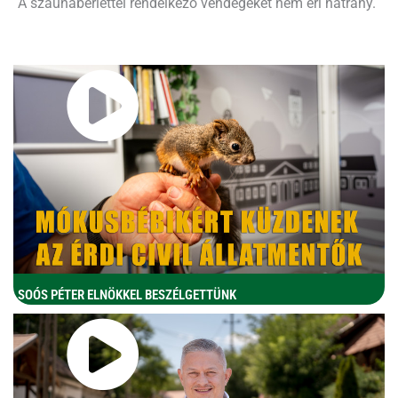
A szaunabérlettel rendelkező vendégeket nem éri hátrány.
SOÓS PÉTER ELNÖKKEL BESZÉLGETTÜNK