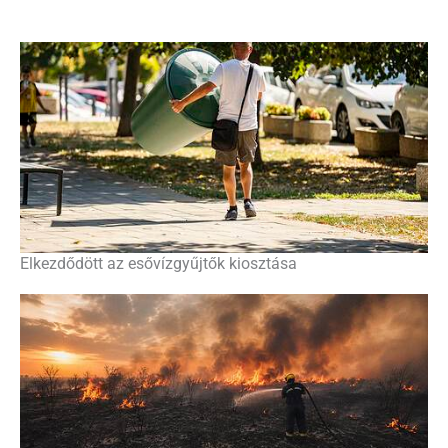
Elkezdődött az esővízgyűjtők kiosztása