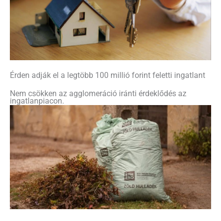
Érden adják el a legtöbb 100 millió forint feletti ingatlant
Nem csökken az agglomeráció iránti érdeklődés az
ingatlanpiacon.