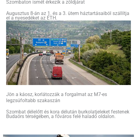
Szombaton ismét érkezik a zöldjárat
Augusztus 8-án az 1. és a 3. ütem háztartásaiból szállítja
el a nyesedéket az ÉTH.
Jön a káosz, korlátozzák a forgalmat az M7-es
legzsúfoltabb szakaszán
Szombat délelőtt és kora délután burkolatjeleket festenek
Budaörs térségében, a főváros felé haladó oldalon.