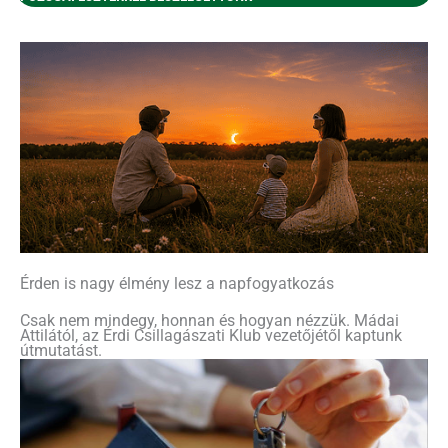
Érden is nagy élmény lesz a napfogyatkozás
Csak nem mindegy, honnan és hogyan nézzük. Mádai
Attilától, az Érdi Csillagászati Klub vezetőjétől kaptunk
útmutatást.