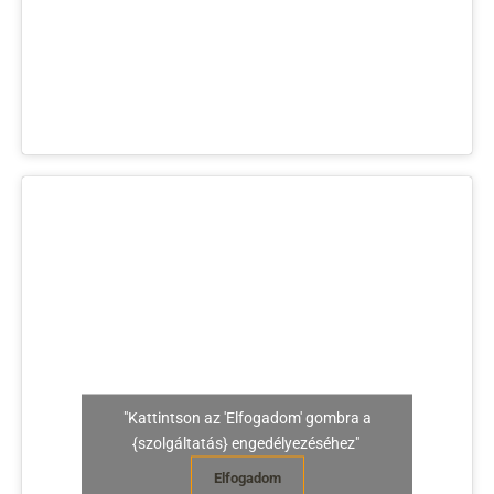
"Kattintson az 'Elfogadom' gombra a
{szolgáltatás} engedélyezéséhez"
Elfogadom