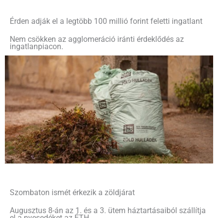
Érden adják el a legtöbb 100 millió forint feletti ingatlant
Nem csökken az agglomeráció iránti érdeklődés az
ingatlanpiacon.
Szombaton ismét érkezik a zöldjárat
Augusztus 8-án az 1. és a 3. ütem háztartásaiból szállítja
el a nyesedéket az ÉTH.