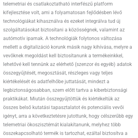
telemetriai és csatlakoztatható interfészű platform
kifejlesztése volt, ami a folyamatosan fejlődésben lévő
technológiákat kihasználva és ezeket integrálva tud új
szolgáltatásokat biztosítani a közösségnek, valamint az
autómotív iparnak. A technológiák folytonos változása
mellett a digitalizáció korunk másik nagy kihívása, melyre a
vevőknek megoldást kell biztosítanunk a termékeinkkel,
lehetővé kell tennünk az elérhető (szenzor és egyéb) adatok
összegyűjtését, megosztását, részleges vagy teljes
kiértékelését és adatfelhőbe juttatását, mindezt a
legbiztonságosabban, szem előtt tartva a kiberbiztonsági
praktikákat. Miután összegyűjtöttük és kiértékeltük az
összes belső kutatási tapasztalatot és potenciális vevői
igényt, arra a következtetésre jutottunk, hogy célszerűbb egy
telemetriai ökoszisztémát kialakítanunk, melyhez több
összekapcsolható termék is tartozhat, ezáltal biztosítva a