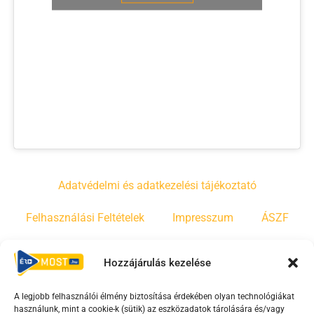
Adatvédelmi és adatkezelési tájékoztató
Felhasználási Feltételek
Impresszum
ÁSZF
Irányelvek
Moderálási szabályzat
Hozzájárulás kezelése
A legjobb felhasználói élmény biztosítása érdekében olyan technológiákat
F
Y
T
használunk, mint a cookie-k (sütik) az eszközadatok tárolására és/vagy