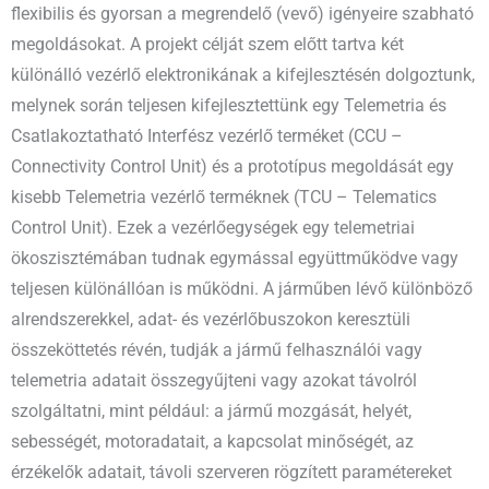
flexibilis és gyorsan a megrendelő (vevő) igényeire szabható
megoldásokat. A projekt célját szem előtt tartva két
különálló vezérlő elektronikának a kifejlesztésén dolgoztunk,
melynek során teljesen kifejlesztettünk egy Telemetria és
Csatlakoztatható Interfész vezérlő terméket (CCU –
Connectivity Control Unit) és a prototípus megoldását egy
kisebb Telemetria vezérlő terméknek (TCU – Telematics
Control Unit). Ezek a vezérlőegységek egy telemetriai
ökoszisztémában tudnak egymással együttműködve vagy
teljesen különállóan is működni. A járműben lévő különböző
alrendszerekkel, adat- és vezérlőbuszokon keresztüli
összeköttetés révén, tudják a jármű felhasználói vagy
telemetria adatait összegyűjteni vagy azokat távolról
szolgáltatni, mint például: a jármű mozgását, helyét,
sebességét, motoradatait, a kapcsolat minőségét, az
érzékelők adatait, távoli szerveren rögzített paramétereket