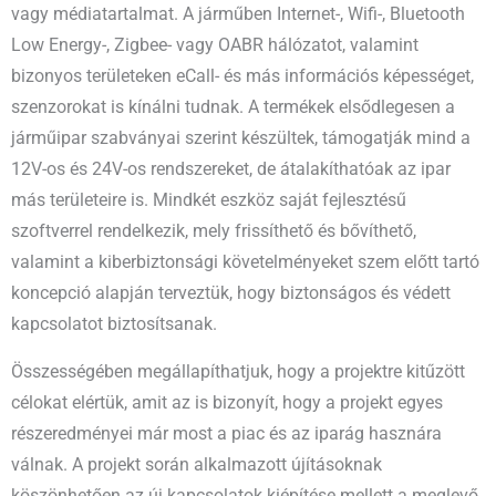
vagy médiatartalmat. A járműben Internet-, Wifi-, Bluetooth
Low Energy-, Zigbee- vagy OABR hálózatot, valamint
bizonyos területeken eCall- és más információs képességet,
szenzorokat is kínálni tudnak. A termékek elsődlegesen a
járműipar szabványai szerint készültek, támogatják mind a
12V-os és 24V-os rendszereket, de átalakíthatóak az ipar
más területeire is. Mindkét eszköz saját fejlesztésű
szoftverrel rendelkezik, mely frissíthető és bővíthető,
valamint a kiberbiztonsági követelményeket szem előtt tartó
koncepció alapján terveztük, hogy biztonságos és védett
kapcsolatot biztosítsanak.
Összességében megállapíthatjuk, hogy a projektre kitűzött
célokat elértük, amit az is bizonyít, hogy a projekt egyes
részeredményei már most a piac és az iparág hasznára
válnak. A projekt során alkalmazott újításoknak