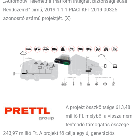
„Autómotív Telemetria Platform Integrált Biztonsági eCall
Rendszerrel” című, 2019-1.1.1-PIACI-KFI- 2019-00325
azonosító számú projektjét. (X)
A projekt összköltsége 613,48
millió Ft, melyből a vissza nem
térítendő támogatás összege
243,97 millió Ft. A projekt fő célja egy új generációs