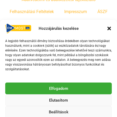
Felhasználási Feltételek
Impresszum
ÁSZF
Irányelvek
Moderálási szabályzat
Hozzájárulás kezelése
A legjobb felhasználói élmény biztosítása érdekében olyan technológiákat
F
Y
T
használunk, mint a cookie-k (sütik) az eszközadatok tárolására és/vagy
a
o
i
elérésére. Ezen technológiákba való beleegyezése lehetővé teszi számunkra,
c
u
k
hogy olyan adatokat dolgozzunk fel, mint például a böngészési szokások
vagy az egyedi azonosítók ezen az oldalon. A beleegyezés meg nem adása
e
t
t
vagy visszavonása hátrányosan befolyásolhat bizonyos funkciókat és
b
u
o
szolgáltatásokat.
o
b
k
o
e
Az Érd Média médiaszolgáltatási tevékenységét a
k
-
Elfogadom
Médiatanács a Magyar Média Mecenatúra program
-
s
keretében támogatja.
Elutasítom
s
q
q
u
Beállítások
u
a
2018-2026. © Minden jog fenntartva, Érd Megyei Jogú Város