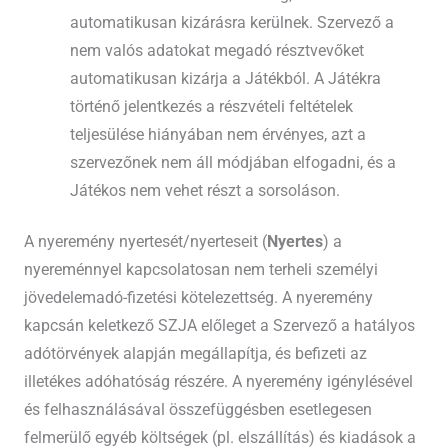
automatikusan kizárásra kerülnek. Szervező a
nem valós adatokat megadó résztvevőket
automatikusan kizárja a Játékból. A Játékra
történő jelentkezés a részvételi feltételek
teljesülése hiányában nem érvényes, azt a
szervezőnek nem áll módjában elfogadni, és a
Játékos nem vehet részt a sorsoláson.
A nyeremény nyertesét/nyerteseit (
Nyertes
) a
nyereménnyel kapcsolatosan nem terheli személyi
jövedelemadó-fizetési kötelezettség. A nyeremény
kapcsán keletkező SZJA előleget a Szervező a hatályos
adótörvények alapján megállapítja, és befizeti az
illetékes adóhatóság részére. A nyeremény igénylésével
és felhasználásával összefüggésben esetlegesen
felmerülő egyéb költségek (pl. elszállítás) és kiadások a