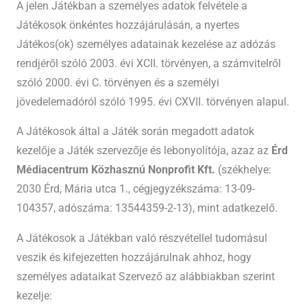
A jelen Játékban a személyes adatok felvétele a
Játékosok önkéntes hozzájárulásán, a nyertes
Játékos(ok) személyes adatainak kezelése az adózás
rendjéről szóló 2003. évi XCII. törvényen, a számvitelről
szóló 2000. évi C. törvényen és a személyi
jövedelemadóról szóló 1995. évi CXVII. törvényen alapul.
A Játékosok által a Játék során megadott adatok
kezelője a Játék szervezője és lebonyolítója, azaz az
Érd
Médiacentrum Közhasznú Nonprofit Kft.
(székhelye:
2030 Érd, Mária utca 1., cégjegyzékszáma: 13-09-
104357, adószáma: 13544359-2-13), mint adatkezelő.
A Játékosok a Játékban való részvétellel tudomásul
veszik és kifejezetten hozzájárulnak ahhoz, hogy
személyes adataikat Szervező az alábbiakban szerint
kezelje: