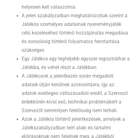
helyesen kell válaszolnia.
A jelen szabályzatban meghatározottak szerint a
Játékos személyes adatainak nyereményjáték
célú kezeléséhez történő hozzájárulás megadása
és sorsolásig történő folyamatos fenntartása
szükséges
Egy Játékos egy legfeljebb egyszer regisztrálhat a
Játékba, és vehet részt a Játékban.
A Játékosok a jelentkezés során megadott
adataik útján kerülnek azonosításra, így az
adatok esetleges változásaiból eredő, a Szervező
érdekkörén kívül eső, technikai problémákért a
Szervezőt semmilyen felelősség nem terheli.
Azok a Játékra történő jelentkezések, amelyek a
Játékszabályzatban leírt alaki és tartalmi
előírásoknak nem felelnek meg, a Játékból