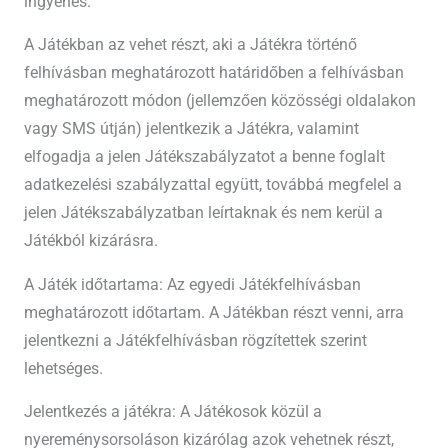
ingyenes.
A Játékban az vehet részt, aki a Játékra történő
felhívásban meghatározott határidőben a felhívásban
meghatározott módon (jellemzően közösségi oldalakon
vagy SMS útján) jelentkezik a Játékra, valamint
elfogadja a jelen Játékszabályzatot a benne foglalt
adatkezelési szabályzattal együtt, továbbá megfelel a
jelen Játékszabályzatban leírtaknak és nem kerül a
Játékból kizárásra.
A Játék időtartama: Az egyedi Játékfelhívásban
meghatározott időtartam. A Játékban részt venni, arra
jelentkezni a Játékfelhívásban rögzítettek szerint
lehetséges.
Jelentkezés a játékra: A Játékosok közül a
nyereménysorsoláson kizárólag azok vehetnek részt,