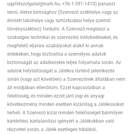
ugyfelszolgalat@naih.hu, +36-1-391-1410) panaszt
tenni, illetve bírósághoz (Szervező székhelye vagy az
érintett lakóhelye vagy tartózkodási helye szerinti
törvényszékhez) fordulni. A Szervező megteszi a
szükséges technikai és szervezési intézkedéseket, és
megfelelő eljárási szabályokat alakít ki annak
érdekében, hogy biztosítsa a személyes adatok
biztonságát az adatkezelés teljes folyamata során. Az
adatok helytállóságát a Játékra történő jelentkezés
során (vagy azt követően) a Szervezőnek általában nem
áll módjában ellenőrizni. Ezzel kapcsolatban a
felelősség, és minden ezzel járó jogi és anyagi
következmény minden esetben kizárólag a Játékosokat
terheli. A Szervező kizár minden felelősséget bármilyen
kártérítési, kártalanítási igényért a Játékokban való
részvétel során, a Játék esetleges hibáiból,