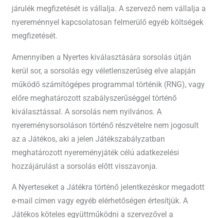
járulék megfizetését is vállalja. A szervező nem vállalja a
nyereménnyel kapcsolatosan felmerülő egyéb költségek
megfizetését.
Amennyiben a Nyertes kiválasztására sorsolás útján
kerül sor, a sorsolás egy véletlenszerűség elve alapján
működő számítógépes programmal történik (RNG), vagy
előre meghatározott szabályszerűséggel történő
kiválasztással. A sorsolás nem nyilvános. A
nyereménysorsoláson történő részvételre nem jogosult
az a Játékos, aki a jelen Játékszabályzatban
meghatározott nyereményjáték célú adatkezelési
hozzájárulást a sorsolás előtt visszavonja.
A Nyerteseket a Játékra történő jelentkezéskor megadott
e-mail címen vagy egyéb elérhetőségen értesítjük. A
Játékos köteles együttműködni a szervezővel a