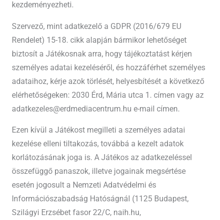
kezdeményezheti.
Szervező, mint adatkezelő a GDPR (2016/679 EU
Rendelet) 15-18. cikk alapján bármikor lehetőséget
biztosít a Játékosnak arra, hogy tájékoztatást kérjen
személyes adatai kezeléséről, és hozzáférhet személyes
adataihoz, kérje azok törlését, helyesbítését a következő
elérhetőségeken: 2030 Érd, Mária utca 1. címen vagy az
adatkezeles@erdmediacentrum.hu e-mail címen.
Ezen kívül a Játékost megilleti a személyes adatai
kezelése elleni tiltakozás, továbbá a kezelt adatok
korlátozásának joga is. A Játékos az adatkezeléssel
összefüggő panaszok, illetve jogainak megsértése
esetén jogosult a Nemzeti Adatvédelmi és
Információszabadság Hatóságnál (1125 Budapest,
Szilágyi Erzsébet fasor 22/C, naih.hu,