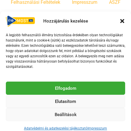
Felhasználási Feltételek
Impresszum
ÁSZF
Irányelvek
Moderálási szabályzat
Hozzájárulás kezelése
A legjobb felhasználói élmény biztosítása érdekében olyan technológiákat
F
Y
T
használunk, mint a cookie-k (sütik) az eszközadatok tárolására és/vagy
a
o
i
elérésére. Ezen technológiákba való beleegyezése lehetővé teszi számunkra,
c
u
k
hogy olyan adatokat dolgozzunk fel, mint például a böngészési szokások
vagy az egyedi azonosítók ezen az oldalon. A beleegyezés meg nem adása
e
t
t
vagy visszavonása hátrányosan befolyásolhat bizonyos funkciókat és
b
u
o
szolgáltatásokat.
o
b
k
o
e
Az Érd Média médiaszolgáltatási tevékenységét a
k
-
Elfogadom
Médiatanács a Magyar Média Mecenatúra program
-
s
keretében támogatja.
Elutasítom
s
q
q
u
Beállítások
u
a
2018-2026. © Minden jog fenntartva, Érd Megyei Jogú Város
a
r
Polgármesteri Hivatal Média Osztálya
Adatvédelmi és adatkezelési tájékoztató
Impresszum