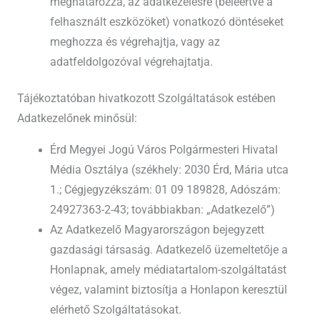
meghatározza, az adatkezelésre (beleértve a
felhasznált eszközöket) vonatkozó döntéseket
meghozza és végrehajtja, vagy az
adatfeldolgozóval végrehajtatja.
Tájékoztatóban hivatkozott Szolgáltatások estében
Adatkezelőnek minősül:
Érd Megyei Jogú Város Polgármesteri Hivatal
Média Osztálya (székhely: 2030 Érd, Mária utca
1.; Cégjegyzékszám: 01 09 189828, Adószám:
24927363-2-43; továbbiakban: „Adatkezelő”)
Az Adatkezelő Magyarországon bejegyzett
gazdasági társaság. Adatkezelő üzemeltetője a
Honlapnak, amely médiatartalom-szolgáltatást
végez, valamint biztosítja a Honlapon keresztül
elérhető Szolgáltatásokat.