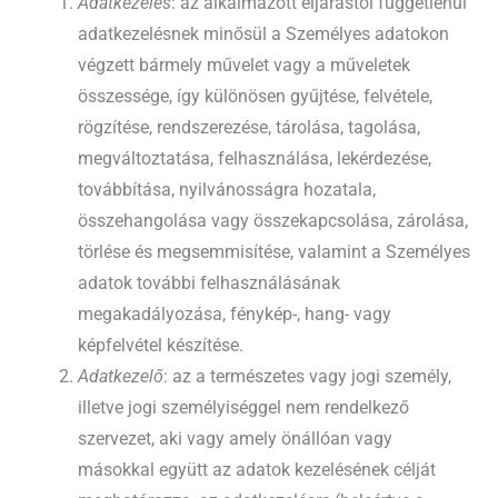
Adatkezelés
: az alkalmazott eljárástól függetlenül
adatkezelésnek minősül a Személyes adatokon
végzett bármely művelet vagy a műveletek
összessége, így különösen gyűjtése, felvétele,
rögzítése, rendszerezése, tárolása, tagolása,
megváltoztatása, felhasználása, lekérdezése,
továbbítása, nyilvánosságra hozatala,
összehangolása vagy összekapcsolása, zárolása,
törlése és megsemmisítése, valamint a Személyes
adatok további felhasználásának
megakadályozása, fénykép-, hang- vagy
képfelvétel készítése.
Adatkezelő
: az a természetes vagy jogi személy,
illetve jogi személyiséggel nem rendelkező
szervezet, aki vagy amely önállóan vagy
másokkal együtt az adatok kezelésének célját