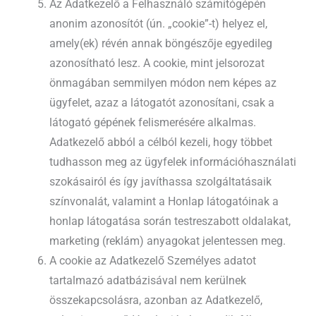
Az Adatkezelő a Felhasználó számítógépén
anonim azonosítót (ún. „cookie”-t) helyez el,
amely(ek) révén annak böngészője egyedileg
azonosítható lesz. A cookie, mint jelsorozat
önmagában semmilyen módon nem képes az
ügyfelet, azaz a látogatót azonosítani, csak a
látogató gépének felismerésére alkalmas.
Adatkezelő abból a célból kezeli, hogy többet
tudhasson meg az ügyfelek információhasználati
szokásairól és így javíthassa szolgáltatásaik
színvonalát, valamint a Honlap látogatóinak a
honlap látogatása során testreszabott oldalakat,
marketing (reklám) anyagokat jelentessen meg.
A cookie az Adatkezelő Személyes adatot
tartalmazó adatbázisával nem kerülnek
összekapcsolásra, azonban az Adatkezelő,