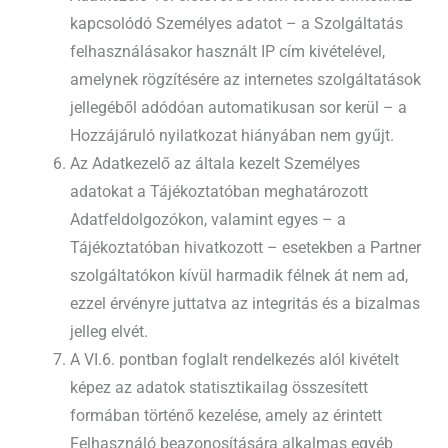
kapcsolódó Személyes adatot – a Szolgáltatás
felhasználásakor használt IP cím kivételével,
amelynek rögzítésére az internetes szolgáltatások
jellegéből adódóan automatikusan sor kerül – a
Hozzájáruló nyilatkozat hiányában nem gyűjt.
Az Adatkezelő az általa kezelt Személyes
adatokat a Tájékoztatóban meghatározott
Adatfeldolgozókon, valamint egyes – a
Tájékoztatóban hivatkozott – esetekben a Partner
szolgáltatókon kívül harmadik félnek át nem ad,
ezzel érvényre juttatva az integritás és a bizalmas
jelleg elvét.
A VI.6. pontban foglalt rendelkezés alól kivételt
képez az adatok statisztikailag összesített
formában történő kezelése, amely az érintett
Felhasználó beazonosítására alkalmas egyéb