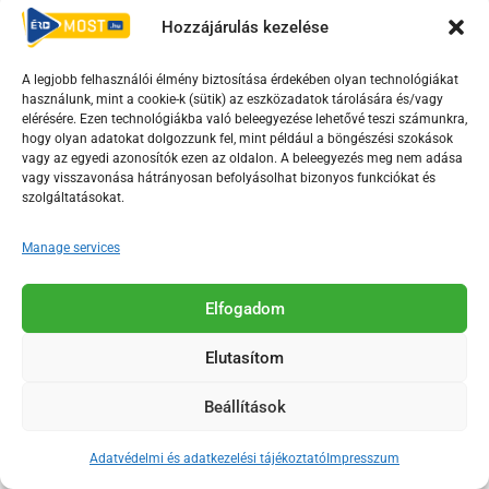
jogosulatlan hozzáférést, azok jogosulatlan
Hozzájárulás kezelése
felhasználását és jogosulatlan megváltoztatását,
A legjobb felhasználói élmény biztosítása érdekében olyan technológiákat
illetve terjesztését. E kötelezettség teljesítésére az
használunk, mint a cookie-k (sütik) az eszközadatok tárolására és/vagy
Adatkezelő minden olyan harmadik felet felhív,
elérésére. Ezen technológiákba való beleegyezése lehetővé teszi számunkra,
hogy olyan adatokat dolgozzunk fel, mint például a böngészési szokások
akik részére Személyes adatokat továbbít.
vagy az egyedi azonosítók ezen az oldalon. A beleegyezés meg nem adása
Adatkezelő mindent megtesz a személyes adatok
vagy visszavonása hátrányosan befolyásolhat bizonyos funkciókat és
szolgáltatásokat.
megfelelő biztonságáért, az adatok jogosulatlan
vagy jogellenes kezelésével, véletlen
Manage services
elvesztésével, megsemmisítésével vagy
károsodásával szembeni védelmet is ideértve.
Elfogadom
Az Adatkezelő felelős a fentiekben írtak
Elutasítom
megtartására, annak igazolására.
Az Adatkezelő adatvédelmi tisztviselője az
Beállítások
ügyvezető. Elérhetősége:
gdpr@erdmediacentrum.hu
Adatvédelmi és adatkezelési tájékoztató
Impresszum