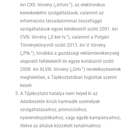
évi CXII. törvény („Infotv.”), az elektronikus
kereskedelmi szolgáltatások, valamint az
információs társadalommal összefüggő
szolgáltatások egyes kérdéseiről szóló 2001. évi
CVIII. törvény („E-ker tv.”), valamint a Polgári
Törvénykönyvről szóló 2013. évi V. törvény
(„Ptk.”), továbbá a gazdasági reklámtevékenység
alapvető feltételeiről és egyes korlátairól szóló
2008. évi XLVIII. törvény („Grtv.”) rendelkezéseinek
megfelelően, a Tájékoztatóban foglaltak szerint
kezeli.
A Tájékoztató hatálya nem terjed ki az
Adatkezelőn kívüli harmadik személyek
szolgáltatásaihoz, promócióihoz,
nyereményjátékaihoz, vagy egyéb kampányaihoz,
illetve az általuk közzétett tartalmakhoz