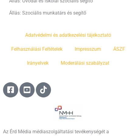
Állás: Óvodai és iskolai szociális segítő
Állás: Szociális munkatárs és segítő
Adatvédelmi és adatkezelési tájékoztató
Felhasználási Feltételek
Impresszum
ÁSZF
Irányelvek
Moderálási szabályzat
F
Y
T
a
o
i
c
u
k
e
t
t
b
u
o
o
b
k
o
e
Az Érd Média médiaszolgáltatási tevékenységét a