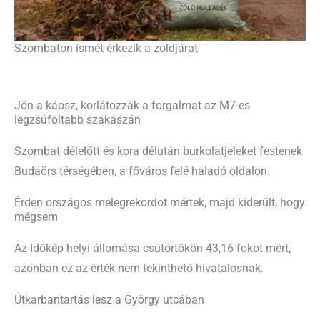
Szombaton ismét érkezik a zöldjárat
Jön a káosz, korlátozzák a forgalmat az M7-es
legzsúfoltabb szakaszán
Szombat délelőtt és kora délután burkolatjeleket festenek
Budaörs térségében, a főváros felé haladó oldalon.
Érden országos melegrekordot mértek, majd kiderült, hogy
mégsem
Az Időkép helyi állomása csütörtökön 43,16 fokot mért,
azonban ez az érték nem tekinthető hivatalosnak.
Útkarbantartás lesz a György utcában