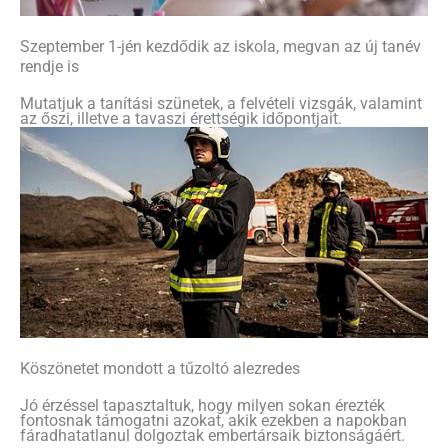
Szeptember 1-jén kezdődik az iskola, megvan az új tanév
rendje is
Mutatjuk a tanítási szünetek, a felvételi vizsgák, valamint
az őszi, illetve a tavaszi érettségik időpontjait.
Köszönetet mondott a tűzoltó alezredes
Jó érzéssel tapasztaltuk, hogy milyen sokan érezték
fontosnak támogatni azokat, akik ezekben a napokban
fáradhatatlanul dolgoztak embertársaik biztonságáért.