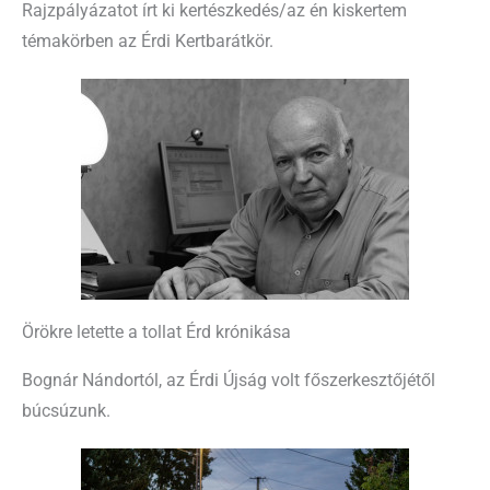
Rajzpályázatot írt ki kertészkedés/az én kiskertem
témakörben az Érdi Kertbarátkör.
Örökre letette a tollat Érd krónikása
Bognár Nándortól, az Érdi Újság volt főszerkesztőjétől
búcsúzunk.