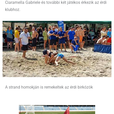
Ciaramella Gabriele és további két játékos érkezik az érdi
klubhoz.
A strand homokján is remekeltek az érdi birkózók