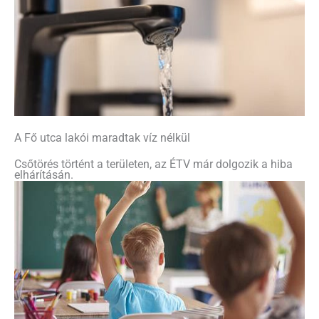
A Fő utca lakói maradtak víz nélkül
Csőtörés történt a területen, az ÉTV már dolgozik a hiba
elhárításán.