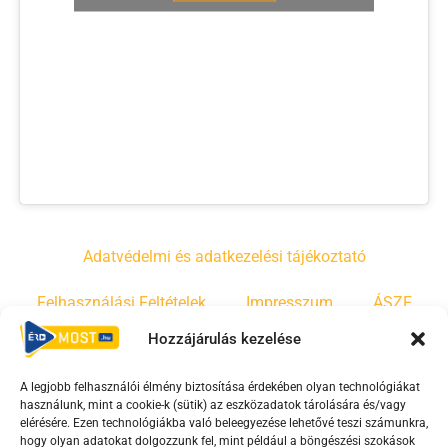
Adatvédelmi és adatkezelési tájékoztató
Felhasználási Feltételek
Impresszum
ÁSZF
Hozzájárulás kezelése
Irányelvek
Moderálási szabályzat
A legjobb felhasználói élmény biztosítása érdekében olyan technológiákat
használunk, mint a cookie-k (sütik) az eszközadatok tárolására és/vagy
F
Y
T
elérésére. Ezen technológiákba való beleegyezése lehetővé teszi számunkra,
hogy olyan adatokat dolgozzunk fel, mint például a böngészési szokások