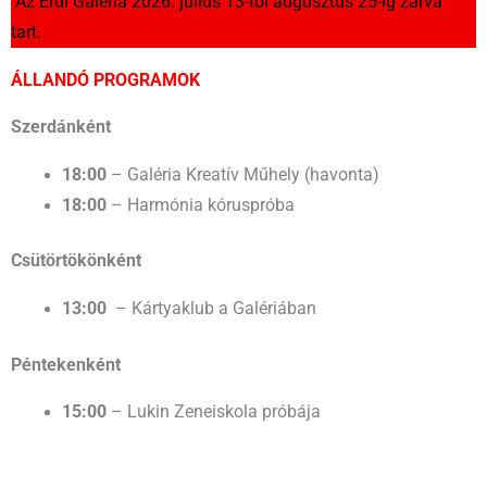
Az Érdi Galéria 2026. július 13-tól augusztus 25-ig zárva
tart.
ÁLLANDÓ PROGRAMOK
Szerdánként
18:00
– Galéria Kreatív Műhely (havonta)
18:00
– Harmónia kóruspróba
Csütörtökönként
–
Kártyaklub a Galériában
13:00
Péntekenként
15:00
– Lukin Zeneiskola próbája