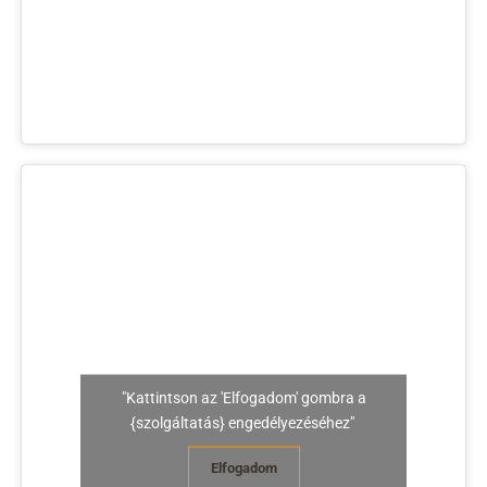
"Kattintson az 'Elfogadom' gombra a
{szolgáltatás} engedélyezéséhez"
Elfogadom