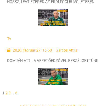
HOSSZÚ ÉVTIEZEDEK AZ ÉRDI FOCI BŰVÖLETÉBEN
Tv
2026. február 27. 15:50
Gárdos Attila
DOMJÁN ATTILA VEZETŐEDZŐVEL BESZÉLGETTÜNK
1
2
3
…
6