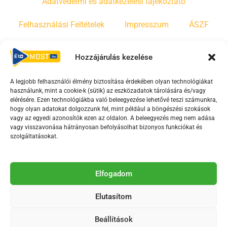
Adatvédelmi és adatkezelési tájékoztató
Felhasználási Feltételek
Impresszum
ÁSZF
Irányelvek
Moderálási szabályzat
Hozzájárulás kezelése
A legjobb felhasználói élmény biztosítása érdekében olyan technológiákat
F
Y
T
használunk, mint a cookie-k (sütik) az eszközadatok tárolására és/vagy
a
o
i
elérésére. Ezen technológiákba való beleegyezése lehetővé teszi számunkra,
c
u
k
hogy olyan adatokat dolgozzunk fel, mint például a böngészési szokások
vagy az egyedi azonosítók ezen az oldalon. A beleegyezés meg nem adása
e
t
t
vagy visszavonása hátrányosan befolyásolhat bizonyos funkciókat és
b
u
o
szolgáltatásokat.
o
b
k
o
e
Az Érd Média médiaszolgáltatási tevékenységét a
k
-
Elfogadom
Médiatanács a Magyar Média Mecenatúra program
-
s
keretében támogatja.
Elutasítom
s
q
q
u
Beállítások
u
a
2018-2026. © Minden jog fenntartva, Érd Megyei Jogú Város