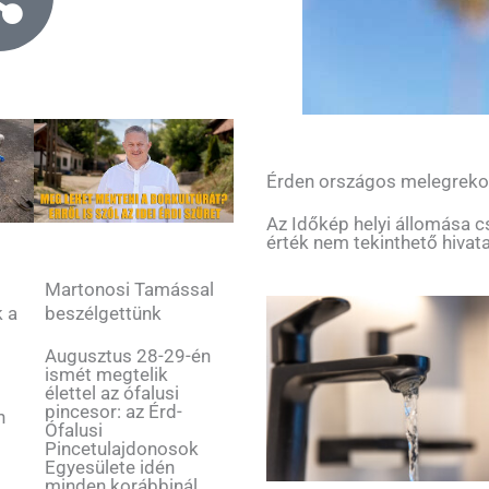
Érden országos melegreko
Az Időkép helyi állomása c
érték nem tekinthető hivat
Martonosi Tamással
k a
beszélgettünk
Augusztus 28-29-én
ismét megtelik
élettel az ófalusi
s
pincesor: az Érd-
n
Ófalusi
Pincetulajdonosok
Egyesülete idén
minden korábbinál