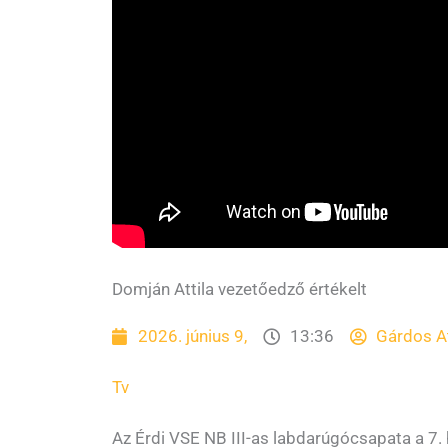
Domján Attila vezetőedző értékelt
2026. június 9,
13:36
Gárdos At
Tv
Az Érdi VSE NB III-as labdarúgócsapata a 7.