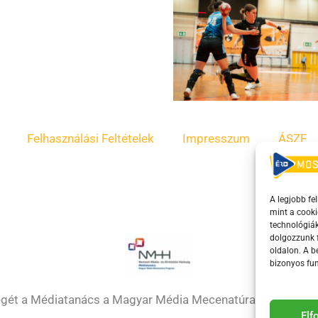
Felhasználási Feltételek
Impresszum
ÁSZF
A legjobb fe
mint a cooki
technológiák
dolgozzunk f
oldalon. A 
bizonyos fun
égét a Médiatanács a Magyar Média Mecenatúra program k
El