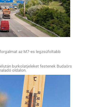
 forgalmat az M7-es legzsúfoltabb
élután burkolatjeleket festenek Budaörs
haladó oldalon.