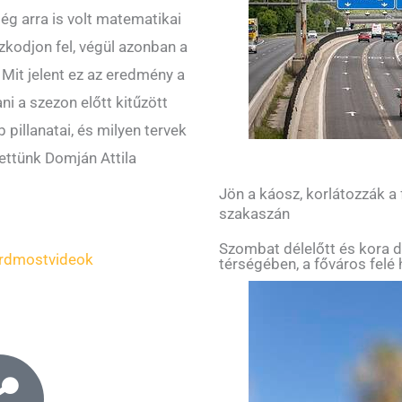
még arra is volt matematikai
zkodjon fel, végül azonban a
Mit jelent ez az eredmény a
i a szezon előtt kitűzött
pillanatai, és milyen tervek
ettünk Domján Attila
Jön a káosz, korlátozzák a
szakaszán
Szombat délelőtt és kora d
rdmostvideok
térségében, a főváros felé 