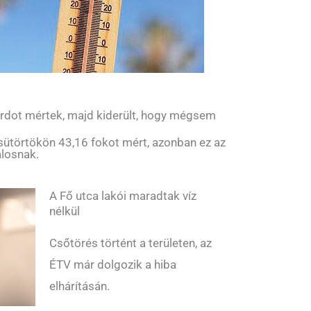
rdot mértek, majd kiderült, hogy mégsem
sütörtökön 43,16 fokot mért, azonban ez az
alosnak.
A Fő utca lakói maradtak víz
nélkül
Csőtörés történt a területen, az
ÉTV már dolgozik a hiba
elhárításán.