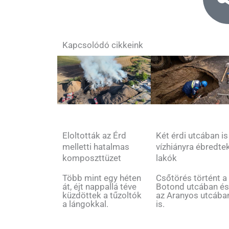
Kapcsolódó cikkeink
Két érdi utcában is
Eloltották az Érd
vízhiányra ébredte
melletti hatalmas
lakók
komposzttüzet
Csőtörés történt a
Több mint egy héten
Botond utcában é
át, éjt nappallá téve
az Aranyos utcába
küzdöttek a tűzoltók
is.
a lángokkal.