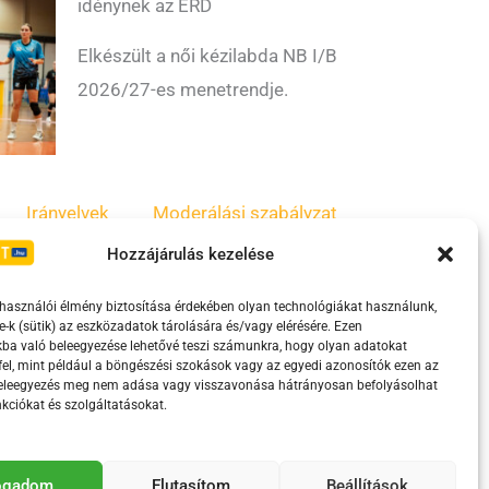
idénynek az ÉRD
Elkészült a női kézilabda NB I/B
2026/27-es menetrendje.
Irányelvek
Moderálási szabályzat
Hozzájárulás kezelése
lhasználói élmény biztosítása érdekében olyan technológiákat használunk,
e-k (sütik) az eszközadatok tárolására és/vagy elérésére. Ezen
ba való beleegyezése lehetővé teszi számunkra, hogy olyan adatokat
el, mint például a böngészési szokások vagy az egyedi azonosítók ezen az
beleegyezés meg nem adása vagy visszavonása hátrányosan befolyásolhat
kciókat és szolgáltatásokat.
eretében támogatja.
fogadom
Elutasítom
Beállítások