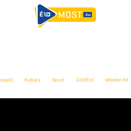
snapló
Kultúra
Sport
ZöldÉrd
Minden hír