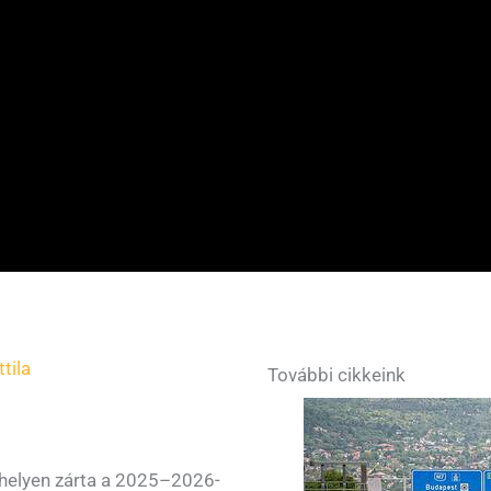
tila
További cikkeink
 helyen zárta a 2025–2026-