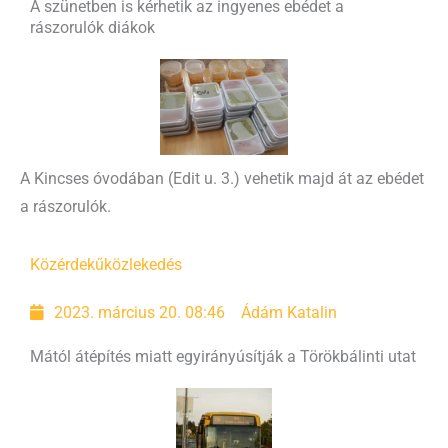
A szünetben is kérhetik az ingyenes ebédet a
rászorulók diákok
A Kincses óvodában (Edit u. 3.) vehetik majd át az ebédet
a rászorulók.
Közérdekű
közlekedés
2023. március 20. 08:46
Ádám Katalin
Mától átépítés miatt egyirányúsítják a Törökbálinti utat