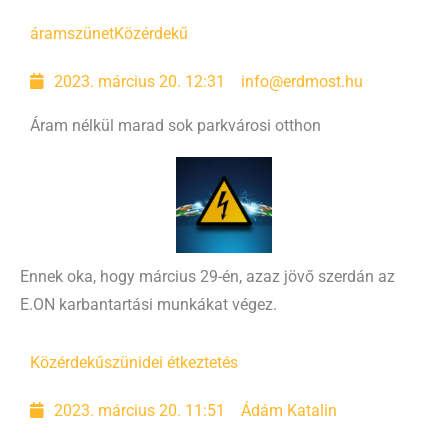
áramszünet
Közérdekű
2023. március 20. 12:31
info@erdmost.hu
Áram nélkül marad sok parkvárosi otthon
Ennek oka, hogy március 29-én, azaz jövő szerdán az
E.ON karbantartási munkákat végez.
Közérdekű
szünidei étkeztetés
2023. március 20. 11:51
Ádám Katalin