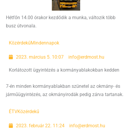
Hétfőn 14.00 órakor kezdődik a munka, változik több
busz útvonala.
Közérdekű
Mindennapok
2023. március 5. 10:07
info@erdmost.hu
Korlátozott ügyintézés a kormányablakokban kedden
7-én minden kormányablakban szünetel az okmány- és
járműügyintézés, az okmányirodák pedig zárva tartanak.
ÉTV
Közérdekű
2023. február 22. 11:24
info@erdmost.hu