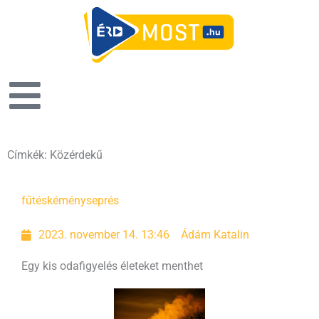
Címkék: Közérdekű
Oldal
Oldal
Oldal
Oldal
fűtés
kéményseprés
2023. november 14. 13:46
Ádám Katalin
Egy kis odafigyelés életeket menthet