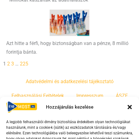
Azt hitte a férfi, hogy biztonságban van a pénze, 8 millió
forintja bánta.
1
2
3
…
225
Adatvédelmi és adatkezelési tájékoztató
Felhasználási Feltételek
Impresszum
ÁSZF
Hozzájárulás kezelése
Irányelvek
Moderálási szabályzat
A legjobb felhasználói élmény biztosítása érdekében olyan technológiákat
használunk, mint a cookie-k (sütik) az eszközadatok tárolására és/vagy
F
Y
T
elérésére. Ezen technológiákba való beleegyezése lehetővé teszi számunkra,
hogy olyan adatokat dolgozzunk fel, mint például a böngészési szokások