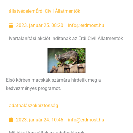
állatvédelem
Érdi Civil Állatmentők
2023. január 25. 08:20
info@erdmost.hu
Ivartalanítási akciót indítanak az Érdi Civil Állatmentők
Első körben macskák számára hirdetik meg a
kedvezményes programot.
adathalászok
biztonság
2023. január 24. 10:46
info@erdmost.hu
Milliókat kaszáltak az adathalászok