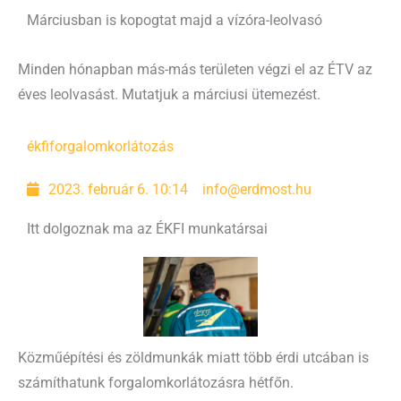
Márciusban is kopogtat majd a vízóra-leolvasó
Minden hónapban más-más területen végzi el az ÉTV az
éves leolvasást. Mutatjuk a márciusi ütemezést.
ékfi
forgalomkorlátozás
2023. február 6. 10:14
info@erdmost.hu
Itt dolgoznak ma az ÉKFI munkatársai
Közműépítési és zöldmunkák miatt több érdi utcában is
számíthatunk forgalomkorlátozásra hétfőn.