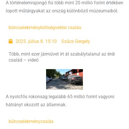
A történelemrajongó fiú több mint 20 millió forint értékben
lopott műtárgyakat az ország különböző múzeumaiból.
bűncselekmény
költségvetési csalás
2025. július 8. 15:10
Szűcs Gergely
Több, mint ezer járművet írt át szabálytalanul az érdi
család – videó
A nyolcfős rokonság legalább 65 millió forint vagyoni
hátrányt okozott az államnak.
bűncselekmény
csalás