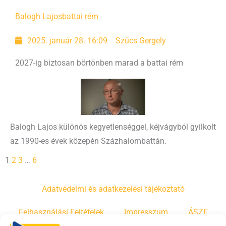
Balogh Lajos
battai rém
2025. január 28. 16:09
Szűcs Gergely
2027-ig biztosan börtönben marad a battai rém
Balogh Lajos különös kegyetlenséggel, kéjvágyból gyilkolt
az 1990-es évek közepén Százhalombattán.
1
2
3
…
6
Adatvédelmi és adatkezelési tájékoztató
Felhasználási Feltételek
Impresszum
ÁSZF