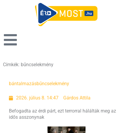
Címkék: bűncselekmény
Oldal
Oldal
Oldal
Oldal
bántalmazás
bűncselekmény
2026. július 8. 14:47
Gárdos Attila
Befogadta az érdi párt, ezt terrorral hálálták meg az
idős asszonynak