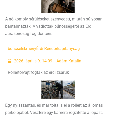
A nő komoly sérüléseket szenvedett, miután súlyosan
bántalmazták. A vádlottak bűnösségéről az Érdi
Járásbíróság fog dönteni.
bűncselekmény
Érdi Rendőrkapitányság
2026. április 9. 14:09
Ádám Katalin
Rollertolvajt fogtak az érdi zsaruk
Egy nyisszantás, és már tolta is el a rollert az állomás
parkolójából. Vesztére egy kamera rögzítette a lopást.