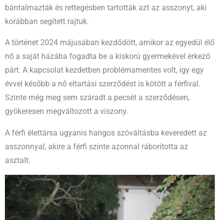
bántalmazták és rettegésben tartották azt az asszonyt, aki
korábban segített rajtuk.
A történet 2024 májusában kezdődött, amikor az egyedül élő
nő a saját házába fogadta be a kiskorú gyermekével érkező
párt. A kapcsolat kezdetben problémamentes volt, így egy
évvel később a nő eltartási szerződést is kötött a férfival.
Szinte még meg sem száradt a pecsét a szerződésen,
gyökeresen megváltozott a viszony.
A férfi élettársa ugyanis hangos szóváltásba keveredett az
asszonnyal, akire a férfi szinte azonnal ráborította az
asztalt.