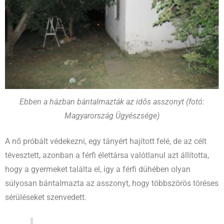
Ebben a házban bántalmazták az idős asszonyt (fotó:
Magyarország Ügyészsége)
A nő próbált védekezni, egy tányért hajított felé, de az célt
tévesztett, azonban a férfi élettársa valótlanul azt állította,
hogy a gyermeket találta el, így a férfi dühében olyan
súlyosan bántalmazta az asszonyt, hogy többszörös töréses
sérüléseket szenvedett.