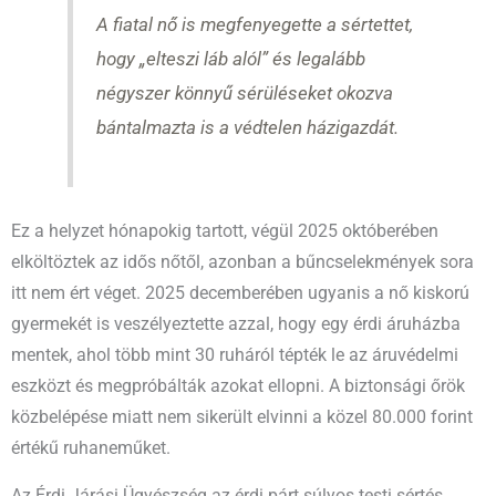
A fiatal nő is megfenyegette a sértettet,
hogy „elteszi láb alól” és legalább
négyszer könnyű sérüléseket okozva
bántalmazta is a védtelen házigazdát.
Ez a helyzet hónapokig tartott, végül 2025 októberében
elköltöztek az idős nőtől, azonban a bűncselekmények sora
itt nem ért véget. 2025 decemberében ugyanis a nő kiskorú
gyermekét is veszélyeztette azzal, hogy egy érdi áruházba
mentek, ahol több mint 30 ruháról tépték le az áruvédelmi
eszközt és megpróbálták azokat ellopni. A biztonsági őrök
közbelépése miatt nem sikerült elvinni a közel 80.000 forint
értékű ruhaneműket.