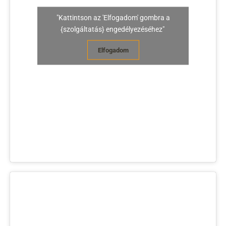
"Kattintson az 'Elfogadom' gombra a
{szolgáltatás} engedélyezéséhez"
Elfogadom