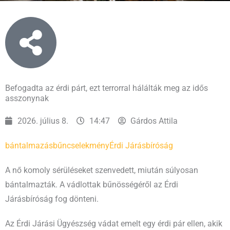
Befogadta az érdi párt, ezt terrorral hálálták meg az idős
asszonynak
2026. július 8.
14:47
Gárdos Attila
bántalmazás
bűncselekmény
Érdi Járásbíróság
A nő komoly sérüléseket szenvedett, miután súlyosan
bántalmazták. A vádlottak bűnösségéről az Érdi
Járásbíróság fog dönteni.
Az Érdi Járási Ügyészség vádat emelt egy érdi pár ellen, akik