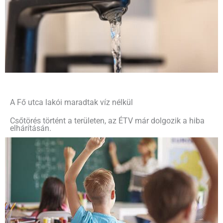
A Fő utca lakói maradtak víz nélkül
Csőtörés történt a területen, az ÉTV már dolgozik a hiba
elhárításán.