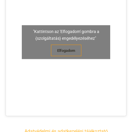
"Kattintson az 'Elfogadom' gombra a
{szolgáltatás} engedélyezéséhez"
Elfogadom
Adatvédelmi és adatkezelési tájékoztató