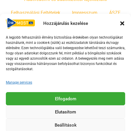
Felhasználási Feltételek
Impresszum
ÁSZF
Hozzájárulás kezelése
Irányelvek
Moderálási szabályzat
A legjobb felhasználói élmény biztosítása érdekében olyan technológiákat
használunk, mint a cookie-k (sütik) az eszközadatok tárolására és/vagy
F
Y
T
elérésére. Ezen technológiákba való beleegyezése lehetővé teszi számunkra,
a
o
i
hogy olyan adatokat dolgozzunk fel, mint például a böngészési szokások
vagy az egyedi azonosítók ezen az oldalon. A beleegyezés meg nem adása
c
u
k
vagy visszavonása hátrányosan befolyásolhat bizonyos funkciókat és
e
t
t
szolgáltatásokat.
b
u
o
o
b
k
Manage services
o
e
Az Érd Média médiaszolgáltatási tevékenységét a
k
-
Elfogadom
Médiatanács a Magyar Média Mecenatúra program
-
s
keretében támogatja.
Elutasítom
s
q
q
u
Beállítások
u
a
2018-2026. © Minden jog fenntartva, Érd Megyei Jogú Város