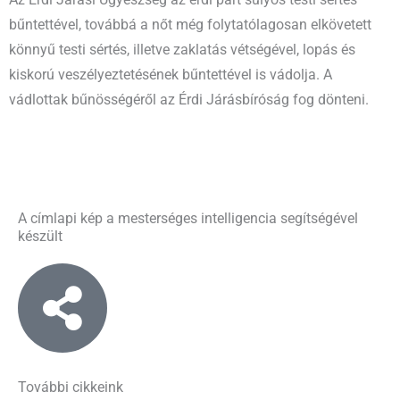
Az Érdi Járási Ügyészség az érdi párt súlyos testi sértés
bűntettével, továbbá a nőt még folytatólagosan elkövetett
könnyű testi sértés, illetve zaklatás vétségével, lopás és
kiskorú veszélyeztetésének bűntettével is vádolja. A
vádlottak bűnösségéről az Érdi Járásbíróság fog dönteni.
A címlapi kép a mesterséges intelligencia segítségével
készült
További cikkeink