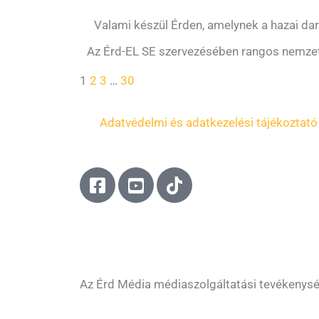
Valami készül Érden, amelynek a hazai da
Az Érd-EL SE szervezésében rangos nemzetk
1
2
3
…
30
Adatvédelmi és adatkezelési tájékoztató
F
Y
T
a
o
i
c
u
k
e
t
t
b
u
o
o
b
k
o
e
Az Érd Média médiaszolgáltatási tevékenys
k
-
-
s