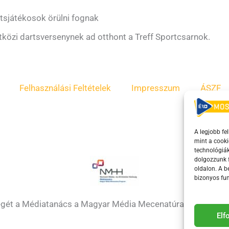
rtsjátékosok örülni fognak
özi dartsversenynek ad otthont a Treff Sportcsarnok.
Felhasználási Feltételek
Impresszum
ÁSZF
A legjobb fe
mint a cooki
technológiák
dolgozzunk f
oldalon. A 
bizonyos fun
égét a Médiatanács a Magyar Média Mecenatúra program k
El