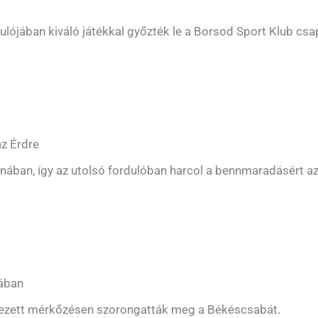
ulójában kiváló játékkal győzték le a Borsod Sport Klub csa
az Érdre
ában, így az utolsó fordulóban harcol a bennmaradásért az
nában
élezett mérkőzésen szorongatták meg a Békéscsabát.