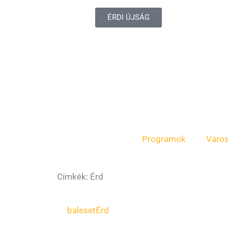
ÉRDI ÚJSÁG
Programok
Váro
Címkék: Érd
Oldal
Oldal
Oldal
Oldal
baleset
Érd