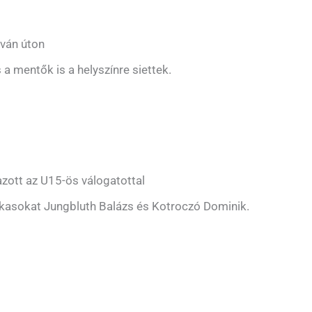
tván úton
 a mentők is a helyszínre siettek.
zott az U15-ös válogatottal
rkasokat Jungbluth Balázs és Kotroczó Dominik.