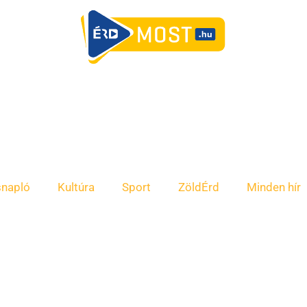
snapló
Kultúra
Sport
ZöldÉrd
Minden hír