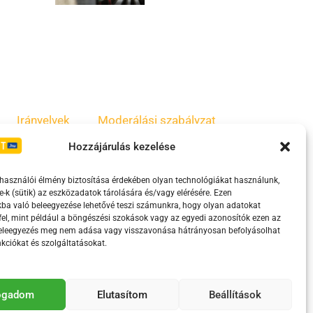
Irányelvek
Moderálási szabályzat
Hozzájárulás kezelése
lhasználói élmény biztosítása érdekében olyan technológiákat használunk,
e-k (sütik) az eszközadatok tárolására és/vagy elérésére. Ezen
ba való beleegyezése lehetővé teszi számunkra, hogy olyan adatokat
el, mint például a böngészési szokások vagy az egyedi azonosítók ezen az
beleegyezés meg nem adása vagy visszavonása hátrányosan befolyásolhat
kciókat és szolgáltatásokat.
eretében támogatja.
fogadom
Elutasítom
Beállítások