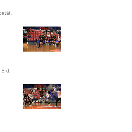
patát.
 Érd.