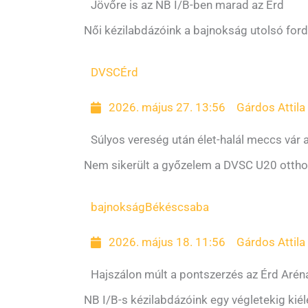
Jövőre is az NB I/B-ben marad az Érd
Női kézilabdázóink a bajnokság utolsó ford
DVSC
Érd
2026. május 27. 13:56
Gárdos Attila
Súlyos vereség után élet-halál meccs vár 
Nem sikerült a győzelem a DVSC U20 otthon
bajnokság
Békéscsaba
2026. május 18. 11:56
Gárdos Attila
Hajszálon múlt a pontszerzés az Érd Aré
NB I/B-s kézilabdázóink egy végletekig ki