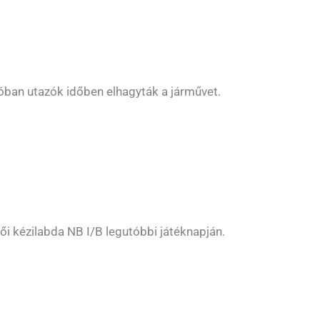
tóban utazók időben elhagyták a járművet.
ői kézilabda NB I/B legutóbbi játéknapján.