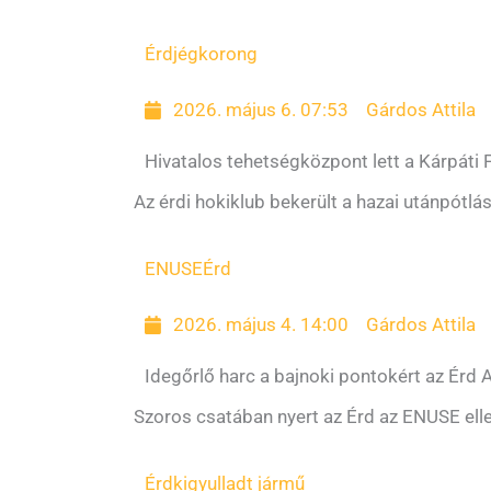
Érd
jégkorong
2026. május 6. 07:53
Gárdos Attila
Hivatalos tehetségközpont lett a Kárpáti
Az érdi hokiklub bekerült a hazai utánpótlás
ENUSE
Érd
2026. május 4. 14:00
Gárdos Attila
Idegőrlő harc a bajnoki pontokért az Érd
Szoros csatában nyert az Érd az ENUSE elle
Érd
kigyulladt jármű