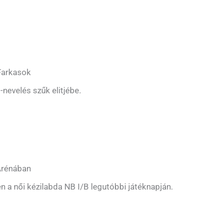
 Farkasok
-nevelés szűk elitjébe.
 Arénában
n a női kézilabda NB I/B legutóbbi játéknapján.