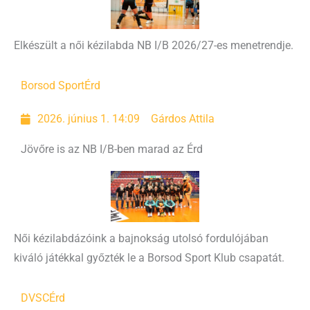
Elkészült a női kézilabda NB I/B 2026/27-es menetrendje.
Borsod Sport
Érd
2026. június 1. 14:09
Gárdos Attila
Jövőre is az NB I/B-ben marad az Érd
Női kézilabdázóink a bajnokság utolsó fordulójában
kiváló játékkal győzték le a Borsod Sport Klub csapatát.
DVSC
Érd