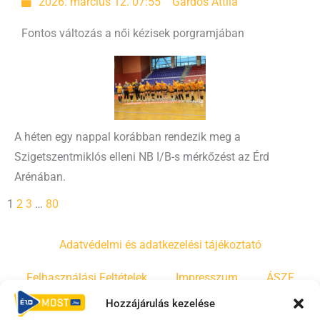
2026. március 12. 07:55
Gárdos Attila
Fontos változás a női kézisek porgramjában
A héten egy nappal korábban rendezik meg a
Szigetszentmiklós elleni NB I/B-s mérkőzést az Érd
Arénában.
1
2
3
…
80
Adatvédelmi és adatkezelési tájékoztató
Felhasználási Feltételek
Impresszum
ÁSZF
Hozzájárulás kezelése
Irányelvek
Moderálási szabályzat