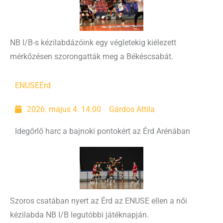
NB I/B-s kézilabdázóink egy végletekig kiélezett
mérkőzésen szorongatták meg a Békéscsabát.
ENUSE
Érd
2026. május 4. 14:00
Gárdos Attila
Idegőrlő harc a bajnoki pontokért az Érd Arénában
Szoros csatában nyert az Érd az ENUSE ellen a női
kézilabda NB I/B legutóbbi játéknapján.