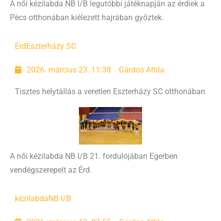
A női kézilabda NB I/B legutóbbi játéknapján az érdiek a
Pécs otthonában kiélezett hajrában győztek.
Érd
Eszterházy SC
2026. március 23. 11:38
Gárdos Attila
Tisztes helytállás a veretlen Eszterházy SC otthonában
A női kézilabda NB I/B 21. fordulójában Egerben
vendégszerepelt az Érd.
kézilabda
NB I/B