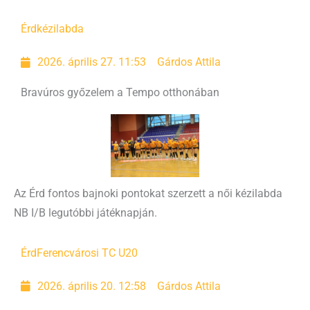
Érd
kézilabda
2026. április 27. 11:53
Gárdos Attila
Bravúros győzelem a Tempo otthonában
Az Érd fontos bajnoki pontokat szerzett a női kézilabda
NB I/B legutóbbi játéknapján.
Érd
Ferencvárosi TC U20
2026. április 20. 12:58
Gárdos Attila