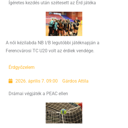
Ígéretes kezdés után szétesett az Érd játéka
A női kézilabda NB I/B legutóbbi játéknapján a
Ferencvárosi TC U20 volt az érdiek vendége.
Érd
győzelem
2026. április 7. 09:00
Gárdos Attila
Drámai végjáték a PEAC ellen