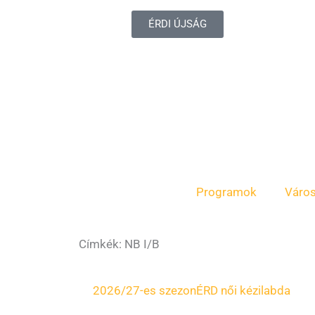
ÉRDI ÚJSÁG
Programok
Váro
Címkék: NB I/B
Oldal
Oldal
Oldal
Oldal
2026/27-es szezon
ÉRD női kézilabda