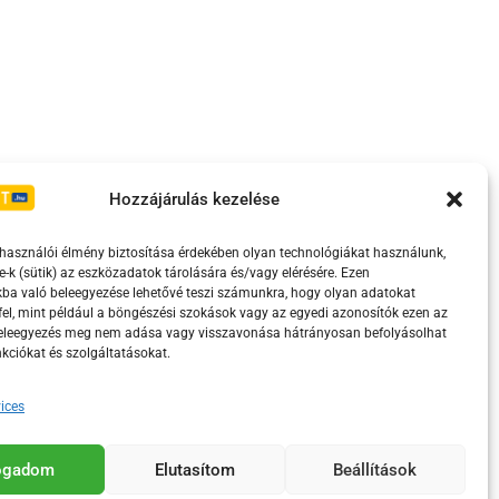
Irányelvek
Moderálási szabályzat
Hozzájárulás kezelése
lhasználói élmény biztosítása érdekében olyan technológiákat használunk,
e-k (sütik) az eszközadatok tárolására és/vagy elérésére. Ezen
ba való beleegyezése lehetővé teszi számunkra, hogy olyan adatokat
el, mint például a böngészési szokások vagy az egyedi azonosítók ezen az
beleegyezés meg nem adása vagy visszavonása hátrányosan befolyásolhat
kciókat és szolgáltatásokat.
ices
eretében támogatja.
fogadom
Elutasítom
Beállítások