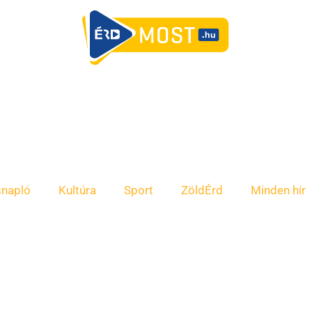
snapló
Kultúra
Sport
ZöldÉrd
Minden hír