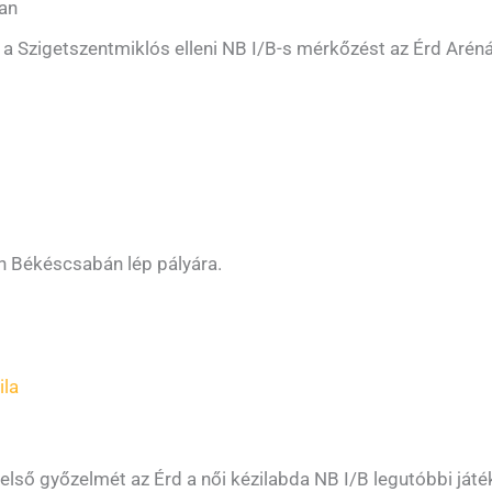
ban
a Szigetszentmiklós elleni NB I/B-s mérkőzést az Érd Arén
n Békéscsabán lép pályára.
ila
lső győzelmét az Érd a női kézilabda NB I/B legutóbbi játé