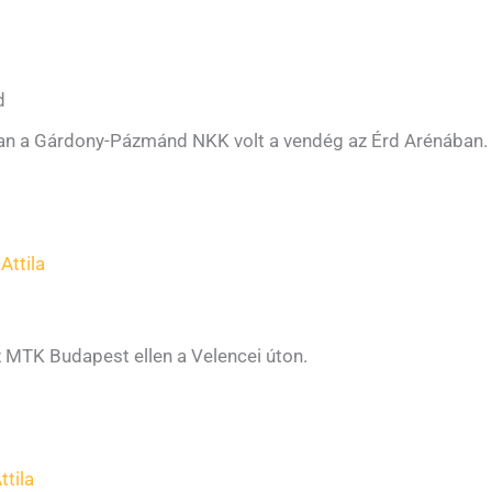
a
d
ban a Gárdony-Pázmánd NKK volt a vendég az Érd Arénában.
Attila
 MTK Budapest ellen a Velencei úton.
ttila