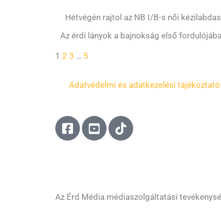
Hétvégén rajtol az NB I/B-s női kézilabda
Az érdi lányok a bajnokság első fordulójáb
1
2
3
…
5
Adatvédelmi és adatkezelési tájékoztató
F
Y
T
a
o
i
c
u
k
e
t
t
b
u
o
o
b
k
o
e
Az Érd Média médiaszolgáltatási tevékenys
k
-
-
s