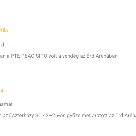
tila
rd
ában a PTE PEAC-SIPO volt a vendég az Érd Arénában.
la
ohamát
n az Eszterházy SC 42–26-os győzelmet aratott az Érd Arén