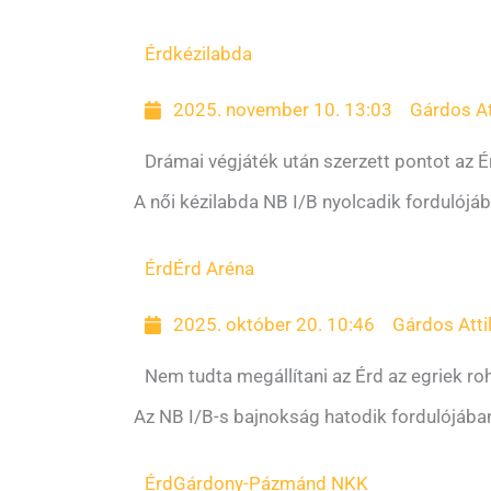
Érd
kézilabda
2025. november 10. 13:03
Gárdos At
Drámai végjáték után szerzett pontot az É
A női kézilabda NB I/B nyolcadik fordulój
Érd
Érd Aréna
2025. október 20. 10:46
Gárdos Atti
Nem tudta megállítani az Érd az egriek r
Az NB I/B-s bajnokság hatodik fordulójába
Érd
Gárdony-Pázmánd NKK