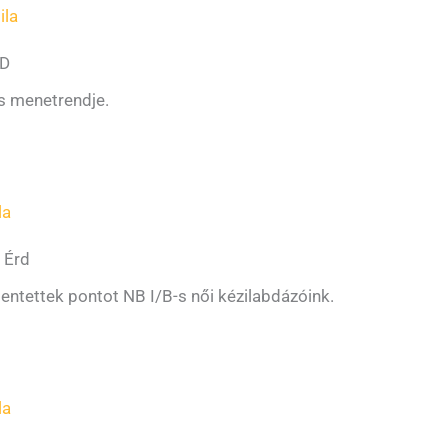
ila
RD
es menetrendje.
la
 Érd
ntettek pontot NB I/B-s női kézilabdázóink.
la