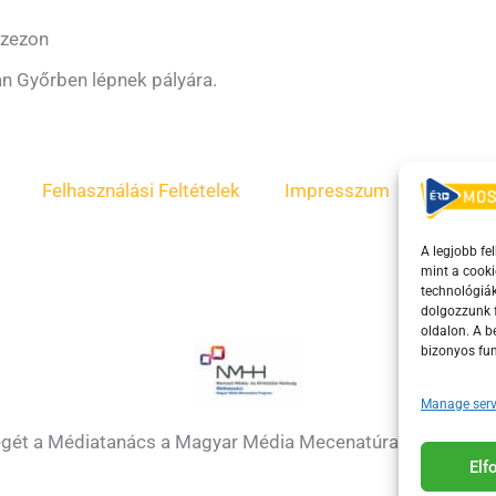
szezon
an Győrben lépnek pályára.
Felhasználási Feltételek
Impresszum
ÁSZF
A legjobb fe
mint a cooki
technológiák
dolgozzunk f
oldalon. A 
bizonyos fun
Manage serv
égét a Médiatanács a Magyar Média Mecenatúra program k
El