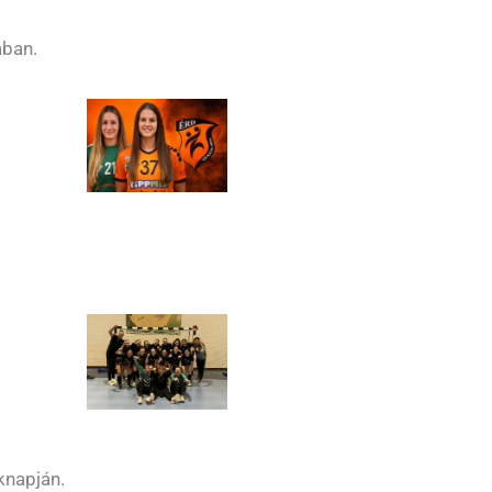
ában.
knapján.