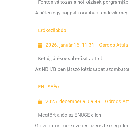
Fontos változás a női kézisek porgramjá
A héten egy nappal korábban rendezik meg 
Érd
kézilabda
2026. január 16. 11:31
Gárdos Attila
Két új játékossal erősít az Érd
Az NB I/B-ben játszó kézicsapat szombato
ENUSE
Érd
2025. december 9. 09:49
Gárdos Att
Megtört a jég az ENUSE ellen
Gólzáporos mérkőzésen szerezte meg idei e