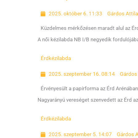
2025. október 6. 11:33
Gárdos Attil
Küzdelmes mérkőzésen maradt alul az Ér
A női kézilabda NB I/B negyedik fordulójá
Érd
kézilabda
2025. szeptember 16. 08:14
Gárdos 
Érvényesült a papírforma az Érd Arénában
Nagyarányú vereséget szenvedett az Érd az
Érd
kézilabda
2025. szeptember 5. 14:07
Gárdos A