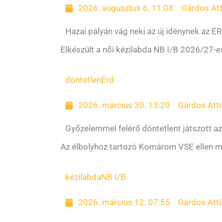
2026. augusztus 6. 11:08
Gárdos Att
Hazai pályán vág neki az új idénynek az É
Elkészült a női kézilabda NB I/B 2026/27-
döntetlen
Érd
2026. március 30. 13:20
Gárdos Atti
Győzelemmel felérő döntetlent játszott az
Az élbolyhoz tartozó Komárom VSE ellen me
kézilabda
NB I/B
2026. március 12. 07:55
Gárdos Atti