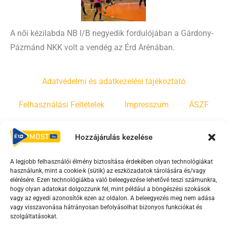
A női kézilabda NB I/B negyedik fordulójában a Gárdony-
Pázmánd NKK volt a vendég az Érd Arénában.
Adatvédelmi és adatkezelési tájékoztató
Felhasználási Feltételek
Impresszum
ÁSZF
Irányelvek
Moderálási szabályzat
Hozzájárulás kezelése
A legjobb felhasználói élmény biztosítása érdekében olyan technológiákat
F
Y
T
használunk, mint a cookie-k (sütik) az eszközadatok tárolására és/vagy
a
o
i
elérésére. Ezen technológiákba való beleegyezése lehetővé teszi számunkra,
c
u
k
hogy olyan adatokat dolgozzunk fel, mint például a böngészési szokások
vagy az egyedi azonosítók ezen az oldalon. A beleegyezés meg nem adása
e
t
t
vagy visszavonása hátrányosan befolyásolhat bizonyos funkciókat és
b
u
o
szolgáltatásokat.