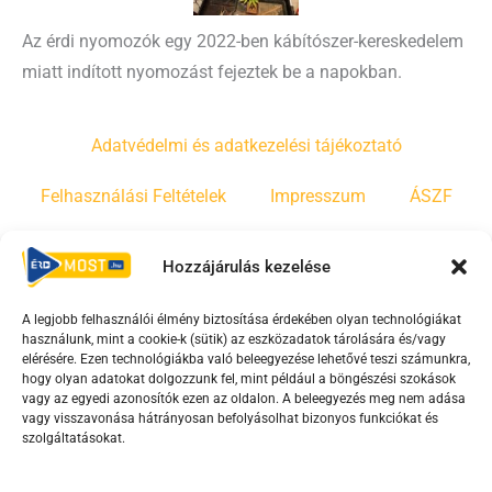
Az érdi nyomozók egy 2022-ben kábítószer-kereskedelem
miatt indított nyomozást fejeztek be a napokban.
Adatvédelmi és adatkezelési tájékoztató
Felhasználási Feltételek
Impresszum
ÁSZF
Irányelvek
Moderálási szabályzat
Hozzájárulás kezelése
A legjobb felhasználói élmény biztosítása érdekében olyan technológiákat
F
Y
T
használunk, mint a cookie-k (sütik) az eszközadatok tárolására és/vagy
a
o
i
elérésére. Ezen technológiákba való beleegyezése lehetővé teszi számunkra,
c
u
k
hogy olyan adatokat dolgozzunk fel, mint például a böngészési szokások
vagy az egyedi azonosítók ezen az oldalon. A beleegyezés meg nem adása
e
t
t
vagy visszavonása hátrányosan befolyásolhat bizonyos funkciókat és
b
u
o
szolgáltatásokat.
o
b
k