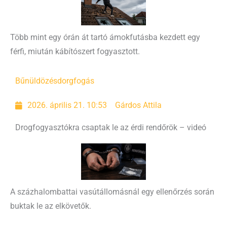
Több mint egy órán át tartó ámokfutásba kezdett egy
férfi, miután kábítószert fogyasztott.
Bűnüldözés
dorgfogás
2026. április 21. 10:53
Gárdos Attila
Drogfogyasztókra csaptak le az érdi rendőrök – videó
A százhalombattai vasútállomásnál egy ellenőrzés során
buktak le az elkövetők.