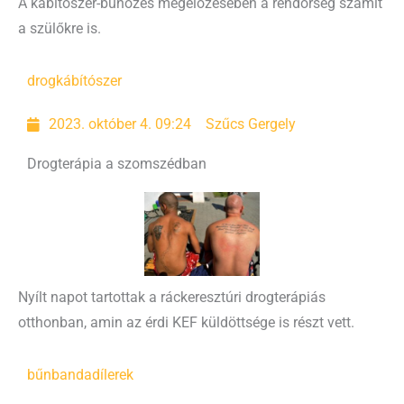
A kábítószer-bűnözés megelőzésében a rendőrség számít
a szülőkre is.
drog
kábítószer
2023. október 4. 09:24
Szűcs Gergely
Drogterápia a szomszédban
Nyílt napot tartottak a ráckeresztúri drogterápiás
otthonban, amin az érdi KEF küldöttsége is részt vett.
bűnbanda
dílerek