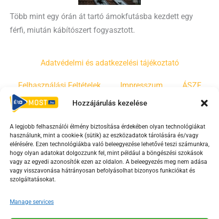
Több mint egy órán át tartó ámokfutásba kezdett egy
férfi, miután kábítószert fogyasztott.
Adatvédelmi és adatkezelési tájékoztató
Felhasználási Feltételek
Impresszum
ÁSZF
Hozzájárulás kezelése
Irányelvek
Moderálási szabályzat
A legjobb felhasználói élmény biztosítása érdekében olyan technológiákat
használunk, mint a cookie-k (sütik) az eszközadatok tárolására és/vagy
F
Y
T
elérésére. Ezen technológiákba való beleegyezése lehetővé teszi számunkra,
a
o
i
hogy olyan adatokat dolgozzunk fel, mint például a böngészési szokások
vagy az egyedi azonosítók ezen az oldalon. A beleegyezés meg nem adása
c
u
k
vagy visszavonása hátrányosan befolyásolhat bizonyos funkciókat és
e
t
t
szolgáltatásokat.
b
u
o
o
b
k
Manage services
o
e
Az Érd Média médiaszolgáltatási tevékenységét a