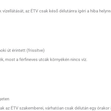
zellátását, az ÉTV csak késő délutánra ígéri a hiba helyreá
ki út érintett (frissítve)
k, most a férfineves utcák környékén nincs víz.
igeten
ak az ÉTV szakemberei, várhatóan csak délután egy órakor in