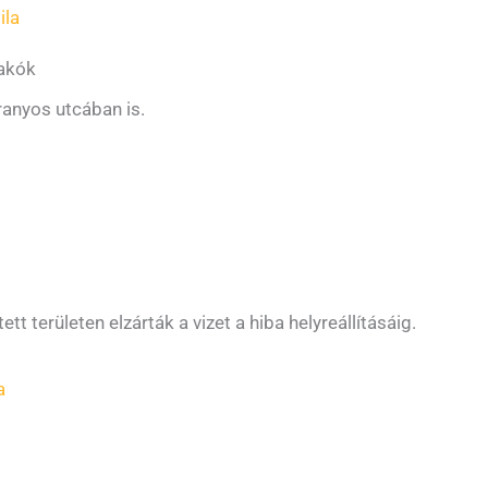
ila
lakók
ranyos utcában is.
tt területen elzárták a vizet a hiba helyreállításáig.
a