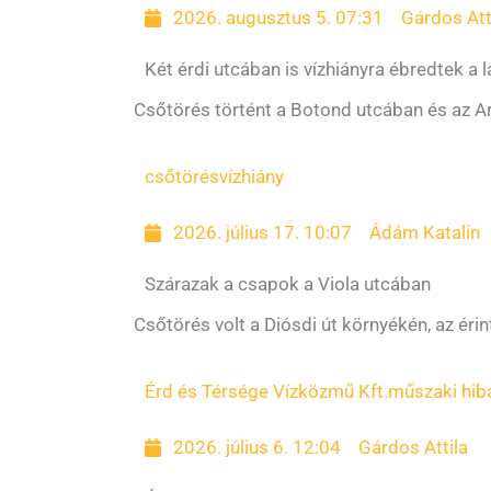
2026. augusztus 5. 07:31
Gárdos Att
Két érdi utcában is vízhiányra ébredtek a 
Csőtörés történt a Botond utcában és az A
csőtörés
vízhiány
2026. július 17. 10:07
Ádám Katalin
Szárazak a csapok a Viola utcában
Csőtörés volt a Diósdi út környékén, az érinte
Érd és Térsége Vízközmű Kft.
műszaki hib
2026. július 6. 12:04
Gárdos Attila