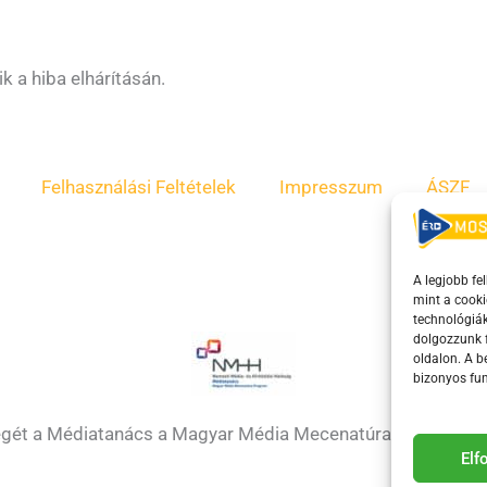
k a hiba elhárításán.
Felhasználási Feltételek
Impresszum
ÁSZF
A legjobb fe
mint a cooki
technológiák
dolgozzunk f
oldalon. A 
bizonyos fun
égét a Médiatanács a Magyar Média Mecenatúra program k
El