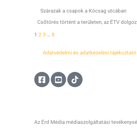
Szárazak a csapok a Kócsag utcában
Csőtörés történt a területen, az ÉTV dolgozi
1
2
3
…
8
Adatvédelmi és adatkezelési tájékoztató
F
Y
T
a
o
i
c
u
k
e
t
t
b
u
o
o
b
k
o
e
Az Érd Média médiaszolgáltatási tevékenys
k
-
-
s