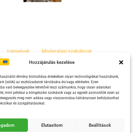
Irányelvek
Moderálási szabályzat
Hozzájárulás kezelése
lhasználói élmény biztosítása érdekében olyan technológiákat használunk,
e-k (sütik) az eszközadatok tárolására és/vagy elérésére. Ezen
ba való beleegyezése lehetővé teszi számunkra, hogy olyan adatokat
el, mint például a böngészési szokások vagy az egyedi azonosítók ezen az
beleegyezés meg nem adása vagy visszavonása hátrányosan befolyásolhat
kciókat és szolgáltatásokat.
eretében támogatja.
fogadom
Elutasítom
Beállítások