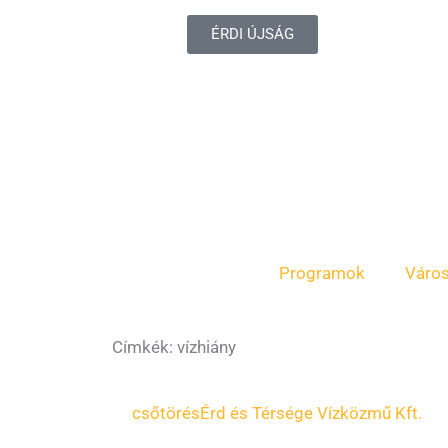
ÉRDI ÚJSÁG
Programok
Váro
Címkék: vízhiány
Oldal
Oldal
Oldal
Oldal
csőtörés
Érd és Térsége Vízközmű Kft.