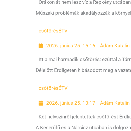
Órákon át nem lesz víz a Repkény utcában
Műszaki problémák akadályozzák a környék ví
csőtörés
ÉTV
2026. június 25. 15:16
Ádám Katalin
Itt a mai harmadik csőtörés: ezúttal a Tárno
Délelőtt Érdligeten hibásodott meg a vezeté
csőtörés
ÉTV
2026. június 25. 10:17
Ádám Katalin
Két helyszínről jelentettek csőtörést Érdl
A Keserűfű és a Nárcisz utcában is dolgozn