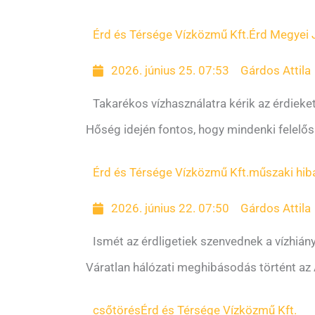
Érd és Térsége Vízközmű Kft.
Érd Megyei 
2026. június 25. 07:53
Gárdos Attila
Takarékos vízhasználatra kérik az érdieke
Hőség idején fontos, hogy mindenki felelőssé
Érd és Térsége Vízközmű Kft.
műszaki hib
2026. június 22. 07:50
Gárdos Attila
Ismét az érdligetiek szenvednek a vízhiány
Váratlan hálózati meghibásodás történt az A
csőtörés
Érd és Térsége Vízközmű Kft.