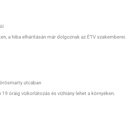
ói
ken, a hiba elhárításán már dolgoznak az ÉTV szakemberei.
Vörösmarty utcában
 19 óráig vízkorlátozás és vízhiány lehet a környéken.