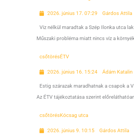
2026. június 17. 07:29
Gárdos Attila
Víz nélkül maradtak a Szép Ilonka utca lak
Műszaki probléma miatt nincs víz a környé
csőtörés
ÉTV
2026. június 16. 15:24
Ádám Katalin
Estig szárazak maradhatnak a csapok a 
Az ÉTV tájékoztatása szerint előreláthatóan
csőtörés
Kócsag utca
2026. június 9. 10:15
Gárdos Attila