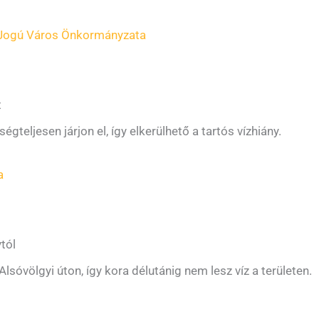
Jogú Város Önkormányzata
t
gteljesen járjon el, így elkerülhető a tartós vízhiány.
a
tól
lsóvölgyi úton, így kora délutánig nem lesz víz a területen.