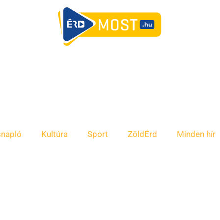
snapló
Kultúra
Sport
ZöldÉrd
Minden hír