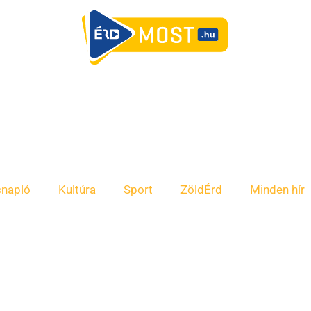
snapló
Kultúra
Sport
ZöldÉrd
Minden hír