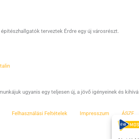
pítészhallgatók terveztek Érdre egy új városrészt.
alin
 munkájuk ugyanis egy teljesen új, a jövő igényeinek és kihí
Felhasználási Feltételek
Impresszum
ÁSZF