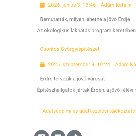
2026. június 3. 13:46
Ádám Katalin
Bemutatták, milyen lehetne a jövő Érdje
Az ökologikus lakhatás program keretében é
Csontos Györgyi
építészet
2025. szeptember 9. 10:24
Ádám Kat
Érdre tervezik a jövő városát
Építészhallgatók jártak Érden, a jövő félévi
Adatvédelmi és adatkezelési tájékoztató
F
Y
T