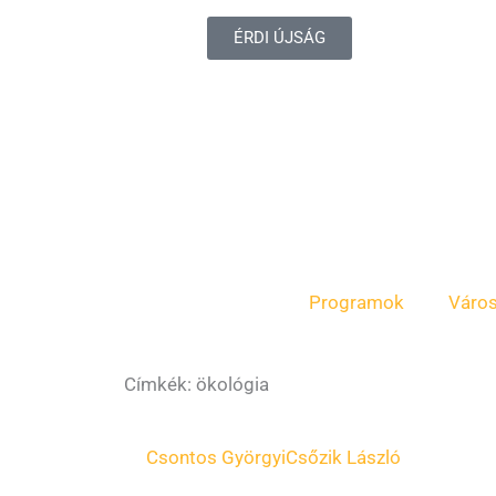
ÉRDI ÚJSÁG
Programok
Váro
Címkék: ökológia
Csontos Györgyi
Csőzik László