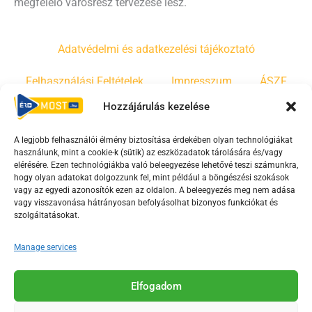
megfelelő városrész tervezése lesz.
Adatvédelmi és adatkezelési tájékoztató
Felhasználási Feltételek
Impresszum
ÁSZF
Hozzájárulás kezelése
Irányelvek
Moderálási szabályzat
A legjobb felhasználói élmény biztosítása érdekében olyan technológiákat
használunk, mint a cookie-k (sütik) az eszközadatok tárolására és/vagy
F
Y
T
elérésére. Ezen technológiákba való beleegyezése lehetővé teszi számunkra,
a
o
i
hogy olyan adatokat dolgozzunk fel, mint például a böngészési szokások
vagy az egyedi azonosítók ezen az oldalon. A beleegyezés meg nem adása
c
u
k
vagy visszavonása hátrányosan befolyásolhat bizonyos funkciókat és
e
t
t
szolgáltatásokat.
b
u
o
o
b
k
Manage services
o
e
Az Érd Média médiaszolgáltatási tevékenységét a
k
-
Elfogadom
Médiatanács a Magyar Média Mecenatúra program
-
s
keretében támogatja.