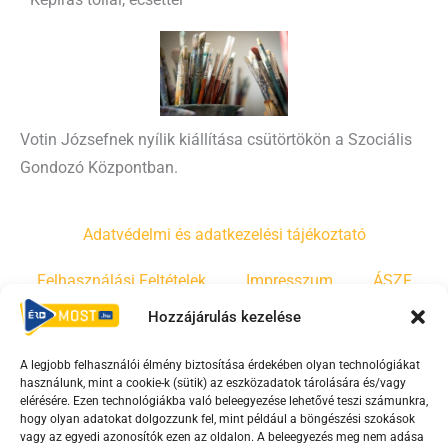
Votin Józsefnek nyílik kiállítása csütörtökön a Szociális
Gondozó Központban.
Adatvédelmi és adatkezelési tájékoztató
Felhasználási Feltételek
Impresszum
ÁSZF
Hozzájárulás kezelése
Irányelvek
Moderálási szabályzat
A legjobb felhasználói élmény biztosítása érdekében olyan technológiákat
használunk, mint a cookie-k (sütik) az eszközadatok tárolására és/vagy
F
Y
T
elérésére. Ezen technológiákba való beleegyezése lehetővé teszi számunkra,
hogy olyan adatokat dolgozzunk fel, mint például a böngészési szokások
a
o
i
vagy az egyedi azonosítók ezen az oldalon. A beleegyezés meg nem adása