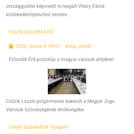
országgyűlési képviselő is reagált Vitézy Dávid
közlekedésfejlesztési terveire.
Csőzik László
MJVSZ
2026. június 4. 09:07
Kling József
Erősödik Érd pozíciója a magyar városok elitjében
Csőzik László polgármester bekerült a Megyei Jogú
Városok Szövetségének elnökségébe.
Csitári Izabella
Érdi Vízisport