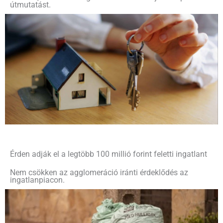
útmutatást.
Érden adják el a legtöbb 100 millió forint feletti ingatlant
Nem csökken az agglomeráció iránti érdeklődés az
ingatlanpiacon.