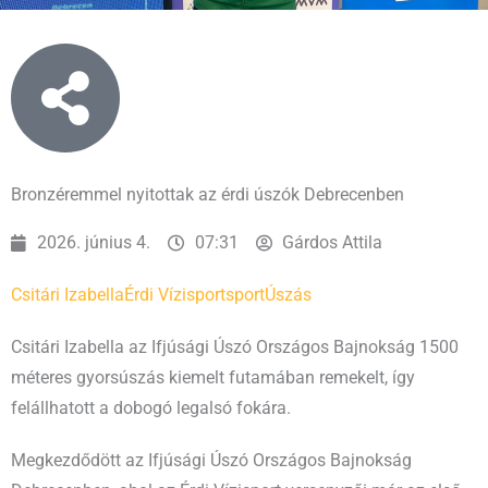
Bronzéremmel nyitottak az érdi úszók Debrecenben
2026. június 4.
07:31
Gárdos Attila
Csitári Izabella
Érdi Vízisport
sport
Úszás
Csitári Izabella az Ifjúsági Úszó Országos Bajnokság 1500
méteres gyorsúszás kiemelt futamában remekelt, így
felállhatott a dobogó legalsó fokára.
Megkezdődött az Ifjúsági Úszó Országos Bajnokság