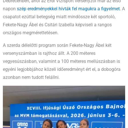
Debrecenben, ahol az Érdi Vízisport versenyzői már az első
napon
szép eredményekkel hívták fel magukra a figyelmet
. A
csapatot ezúttal betegség miatt mindössze két sportoló,
Fekete-Nagy Ábel és Csitári Izabella képviseli a rangos
országos megmérettetésen.
A szerda délelőtti program során Fekete-Nagy Ábel két
versenyszámban is rajthoz állt. A 200 méteres
vegyesúszásban, valamint a 100 méteres mellúszásban is
egyéni legjobbjához közeli időeredményt ért el, a dobogóra
azonban nem tudott felállni.