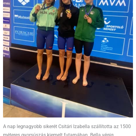
A nap legnagyobb sikerét Csitári Izabella szállította az 1500
méteres gyorsúszás kiemelt futamában. Bella végig