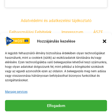
Adatvédelmi és adatkezelési tájékoztató
Felhasználási Feltételek
Impresszum
ÁSZF
Hozzájárulás kezelése
Irányelvek
Moderálási szabályzat
A legjobb felhasználói élmény biztosítása érdekében olyan technológiákat
használunk, mint a cookie-k (sütik) az eszközadatok tárolására és/vagy
F
Y
T
elérésére. Ezen technológiákba való beleegyezése lehetővé teszi számunkra,
a
o
i
hogy olyan adatokat dolgozzunk fel, mint például a böngészési szokások
vagy az egyedi azonosítók ezen az oldalon. A beleegyezés meg nem adása
c
u
k
vagy visszavonása hátrányosan befolyásolhat bizonyos funkciókat és
e
t
t
szolgáltatásokat.
b
u
o
o
b
k
Manage services
o
e
Az Érd Média médiaszolgáltatási tevékenységét a
k
-
Elfogadom
Médiatanács a Magyar Média Mecenatúra program