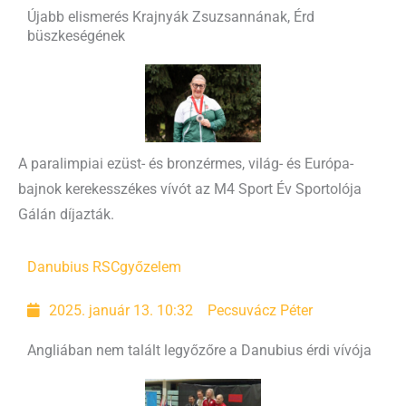
Újabb elismerés Krajnyák Zsuzsannának, Érd
büszkeségének
A paralimpiai ezüst- és bronzérmes, világ- és Európa-
bajnok kerekesszékes vívót az M4 Sport Év Sportolója
Gálán díjazták.
Danubius RSC
győzelem
2025. január 13. 10:32
Pecsuvácz Péter
Angliában nem talált legyőzőre a Danubius érdi vívója