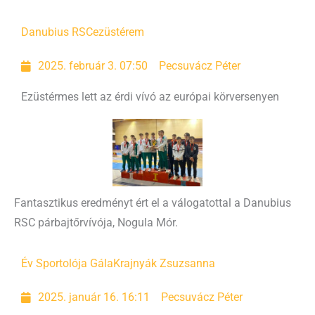
Danubius RSC
ezüstérem
2025. február 3. 07:50
Pecsuvácz Péter
Ezüstérmes lett az érdi vívó az európai körversenyen
Fantasztikus eredményt ért el a válogatottal a Danubius
RSC párbajtőrvívója, Nogula Mór.
Év Sportolója Gála
Krajnyák Zsuzsanna
2025. január 16. 16:11
Pecsuvácz Péter