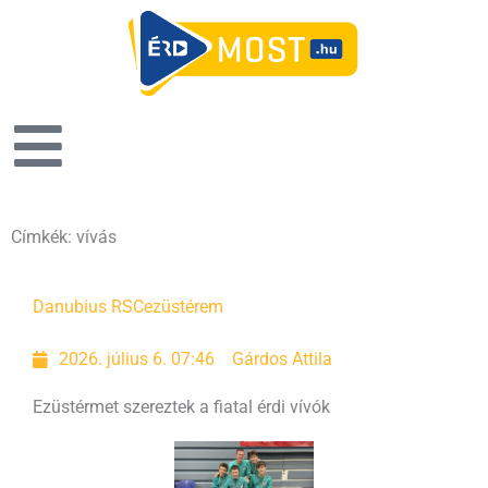
Címkék: vívás
Oldal
Oldal
Oldal
Oldal
Danubius RSC
ezüstérem
2026. július 6. 07:46
Gárdos Attila
Ezüstérmet szereztek a fiatal érdi vívók