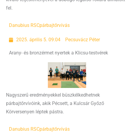
fel.
Danubius RSC
párbajtőrvívás
2025. április 5. 09:04
Pecsuvácz Péter
Arany- és bronzérmet nyertek a Klicsu-testvérek
Nagyszerű eredményekkel büszkélkedhetnek
párbajtőrvívóink, akik Pécsett, a Kulcsár Győző
Körversenyen léptek pástra.
Danubius RSC
párbajtőrvívás