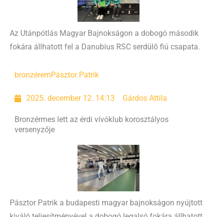
Az Utánpótlás Magyar Bajnokságon a dobogó második
fokára állhatott fel a Danubius RSC serdülő fiú csapata.
bronzérem
Pásztor Patrik
2025. december 12. 14:13
Gárdos Attila
Bronzérmes lett az érdi vívóklub korosztályos
versenyzője
Pásztor Patrik a budapesti magyar bajnokságon nyújtott
kiváló teljesítményével a dobogó legalsó fokára állhatott