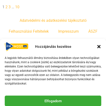
1
2
3
…
10
Adatvédelmi és adatkezelési tájékoztató
Felhasználási Feltételek
Impresszum
ÁSZF
Irányelvek
Moderálási szabályzat
Hozzájárulás kezelése
A legjobb felhasználói élmény biztosítása érdekében olyan technológiákat
F
Y
T
használunk, mint a cookie-k (sütik) az eszközadatok tárolására és/vagy
a
o
i
elérésére. Ezen technológiákba való beleegyezése lehetővé teszi számunkra,
c
u
k
hogy olyan adatokat dolgozzunk fel, mint például a böngészési szokások
vagy az egyedi azonosítók ezen az oldalon. A beleegyezés meg nem adása
e
t
t
vagy visszavonása hátrányosan befolyásolhat bizonyos funkciókat és
b
u
o
szolgáltatásokat.
o
b
k
o
e
Az Érd Média médiaszolgáltatási tevékenységét a
k
-
Elfogadom
Médiatanács a Magyar Média Mecenatúra program