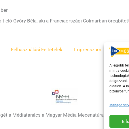
mber
lt elő Győry Béla, aki a Franciaországi Colmarban öregbítet
Felhasználási Feltételek
Impresszum
ÁSZF
A legjobb fe
mint a cooki
technológiák
dolgozzunk f
oldalon. A 
bizonyos fun
Manage serv
égét a Médiatanács a Magyar Média Mecenatúra program k
El