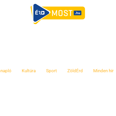
snapló
Kultúra
Sport
ZöldÉrd
Minden hír