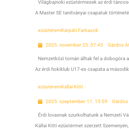
Világbajnoki ezüstérmesek az érdi tánco
A Master SE tanítványai csapatuk történeté
ezüstérem
Kárpáti Farkasok
2025. november 25. 07:45
Gárdos At
Nemzetközi tornán álltak fel a dobogóra 
Az érdi hokiklub U17-es csapata a második 
ezüstérem
Kállai Kitti
2025. szeptember 11. 15:59
Gárdos 
Érdi lovasnak szurkolhatunk a Nemzeti V
Kállai Kitti ezüstérmet szerzett Szemenyén, 