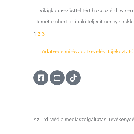
Világkupa-ezüsttel tért haza az érdi vase
Ismét embert próbáló teljesítménnyel rukko
1
2
3
Adatvédelmi és adatkezelési tájékoztató
F
Y
T
a
o
i
c
u
k
e
t
t
b
u
o
o
b
k
o
e
Az Érd Média médiaszolgáltatási tevékenys
k
-
-
s