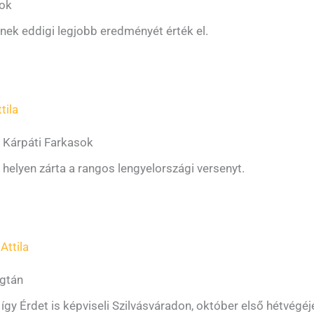
sok
nek eddigi legjobb eredményét érték el.
tila
a Kárpáti Farkasok
helyen zárta a rangos lengyelországi versenyt.
Attila
ágtán
így Érdet is képviseli Szilvásváradon, október első hétvégéj