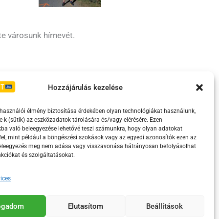
te városunk hírnevét.
Irányelvek
Moderálási szabályzat
Hozzájárulás kezelése
lhasználói élmény biztosítása érdekében olyan technológiákat használunk,
e-k (sütik) az eszközadatok tárolására és/vagy elérésére. Ezen
ba való beleegyezése lehetővé teszi számunkra, hogy olyan adatokat
el, mint például a böngészési szokások vagy az egyedi azonosítók ezen az
beleegyezés meg nem adása vagy visszavonása hátrányosan befolyásolhat
kciókat és szolgáltatásokat.
ices
eretében támogatja.
fogadom
Elutasítom
Beállítások