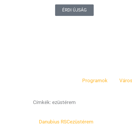
ÉRDI ÚJSÁG
Programok
Váro
Címkék: ezüstérem
Oldal
Oldal
Oldal
Danubius RSC
ezüstérem