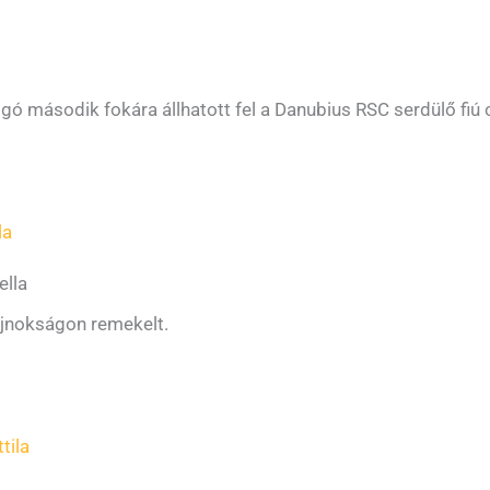
 második fokára állhatott fel a Danubius RSC serdülő fiú 
la
ella
ajnokságon remekelt.
tila