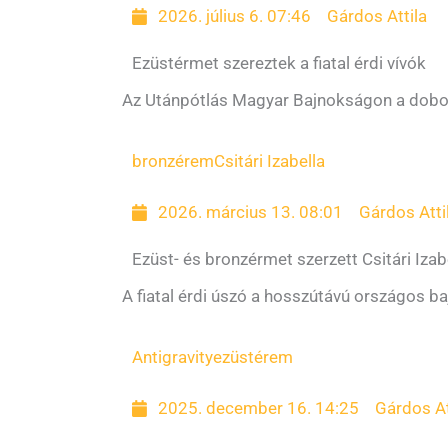
2026. július 6. 07:46
Gárdos Attila
Ezüstérmet szereztek a fiatal érdi vívók
Az Utánpótlás Magyar Bajnokságon a dobogó
bronzérem
Csitári Izabella
2026. március 13. 08:01
Gárdos Atti
Ezüst- és bronzérmet szerzett Csitári Izab
A fiatal érdi úszó a hosszútávú országos b
Antigravity
ezüstérem
2025. december 16. 14:25
Gárdos At