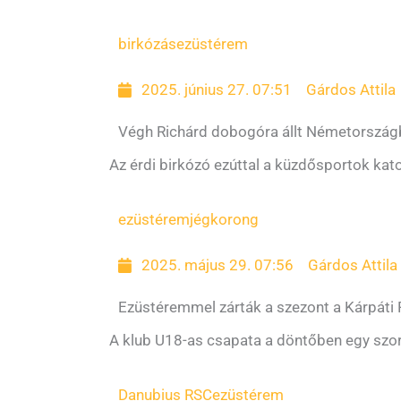
birkózás
ezüstérem
2025. június 27. 07:51
Gárdos Attila
Végh Richárd dobogóra állt Németország
Az érdi birkózó ezúttal a küzdősportok kat
ezüstérem
jégkorong
2025. május 29. 07:56
Gárdos Attila
Ezüstéremmel zárták a szezont a Kárpáti
A klub U18-as csapata a döntőben egy szo
Danubius RSC
ezüstérem