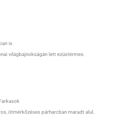
ban is
onai világbajnokságán lett ezüstérmes.
 Farkasok
ros, ötmérkőzéses párharcban maradt alul.