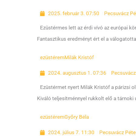
2025. február 3. 07:50
Pecsuvácz Pé
Ezüstérmes lett az érdi vívó az európai k
Fantasztikus eredményt ért el a válogatott
ezüstérem
Milák Kristóf
2024. augusztus 1. 07:36
Pecsuvácz
Ezüstérmet nyert Milák Kristóf a párizsi o
Kiváló teljesítménnyel rukkolt elő a tárno
ezüstérem
Győry Béla
2024. július 7. 11:30
Pecsuvácz Péte