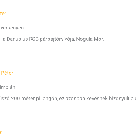
ter
örversenyen
al a Danubius RSC párbajtőrvívója, Nogula Mór.
 Péter
limpián
ki úszó 200 méter pillangón, ez azonban kevésnek bizonyult 
r