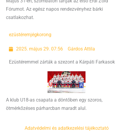
Május 31-én, szombaton tartják az első Érdi Zöld
Fórumot. Az egész napos rendezvényhez bárki
csatlakozhat.
ezüstérem
jégkorong
2025. május 29. 07:56
Gárdos Attila
Ezüstéremmel zárták a szezont a Kárpáti Farkasok
A klub U18-as csapata a döntőben egy szoros,
ötmérkőzéses párharcban maradt alul.
Adatvédelmi és adatkezelési tájékoztató