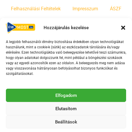
Felhasználási Feltételek
Impresszum
ÁSZF
Irányelvek
Moderálási szabályzat
Hozzájárulás kezelése
A legjobb felhasználói élmény biztosítása érdekében olyan technológiákat
F
Y
T
használunk, mint a cookie-k (sütik) az eszközadatok tárolására és/vagy
a
o
i
elérésére. Ezen technológiákba való beleegyezése lehetővé teszi számunkra,
c
u
k
hogy olyan adatokat dolgozzunk fel, mint például a böngészési szokások
vagy az egyedi azonosítók ezen az oldalon. A beleegyezés meg nem adása
e
t
t
vagy visszavonása hátrányosan befolyásolhat bizonyos funkciókat és
b
u
o
szolgáltatásokat.
o
b
k
o
e
Az Érd Média médiaszolgáltatási tevékenységét a
k
-
Elfogadom
Médiatanács a Magyar Média Mecenatúra program
-
s
keretében támogatja.
Elutasítom
s
q
q
u
Beállítások
u
a
2018-2026. © Minden jog fenntartva, Érd Megyei Jogú Város