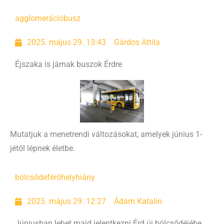
agglomeráció
busz
2025. május 29. 13:43
Gárdos Attila
Éjszaka is járnak buszok Érdre
Mutatjuk a menetrendi változásokat, amelyek június 1-
jétől lépnek életbe.
bölcsőde
férőhelyhiány
2025. május 29. 12:27
Ádám Katalin
Júniusban lehet majd jelentkezni Érd új bölcsődéjébe