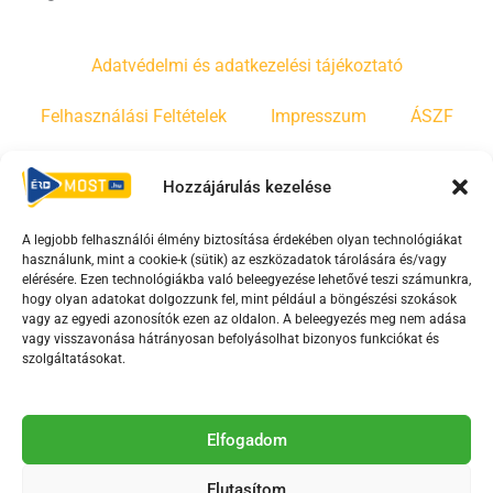
Adatvédelmi és adatkezelési tájékoztató
Felhasználási Feltételek
Impresszum
ÁSZF
Irányelvek
Moderálási szabályzat
Hozzájárulás kezelése
A legjobb felhasználói élmény biztosítása érdekében olyan technológiákat
F
Y
T
használunk, mint a cookie-k (sütik) az eszközadatok tárolására és/vagy
a
o
i
elérésére. Ezen technológiákba való beleegyezése lehetővé teszi számunkra,
c
u
k
hogy olyan adatokat dolgozzunk fel, mint például a böngészési szokások
vagy az egyedi azonosítók ezen az oldalon. A beleegyezés meg nem adása
e
t
t
vagy visszavonása hátrányosan befolyásolhat bizonyos funkciókat és
b
u
o
szolgáltatásokat.
o
b
k
o
e
Az Érd Média médiaszolgáltatási tevékenységét a
k
-
Elfogadom
Médiatanács a Magyar Média Mecenatúra program
-
s
keretében támogatja.
Elutasítom