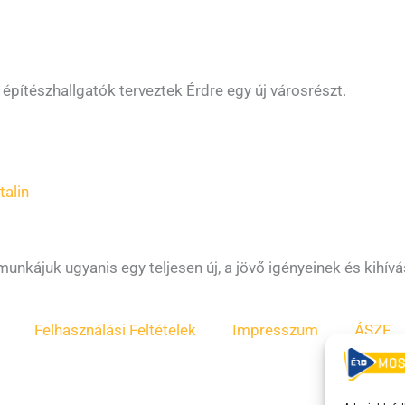
pítészhallgatók terveztek Érdre egy új városrészt.
alin
 munkájuk ugyanis egy teljesen új, a jövő igényeinek és kihí
Felhasználási Feltételek
Impresszum
ÁSZF