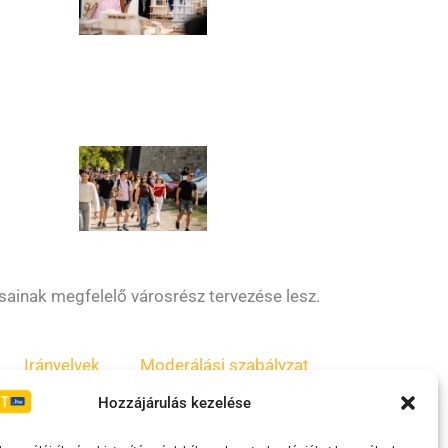
vásainak megfelelő városrész tervezése lesz.
Irányelvek
Moderálási szabályzat
Hozzájárulás kezelése