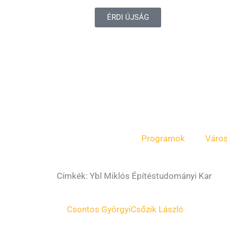
ÉRDI ÚJSÁG
Programok
Váro
Címkék: Ybl Miklós Építéstudományi Kar
Csontos Györgyi
Csőzik László