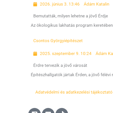
2026. június 3. 13:46
Ádám Katalin
Bemutatták, milyen lehetne a jövő Érdje
Az ökologikus lakhatás program keretében é
Csontos Györgyi
építészet
2025. szeptember 9. 10:24
Ádám Kat
Érdre tervezik a jövő városát
Építészhallgatók jártak Érden, a jövő félévi
Adatvédelmi és adatkezelési tájékoztató
F
Y
T