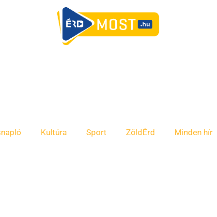
snapló
Kultúra
Sport
ZöldÉrd
Minden hír