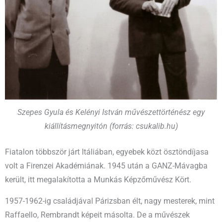
Szepes Gyula és Kelényi István művészettörténész egy
kiállításmegnyitón (forrás: csukalib.hu)
Fiatalon többször járt Itáliában, egyebek közt ösztöndíjasa
volt a Firenzei Akadémiának. 1945 után a GANZ-Mávagba
került, itt megalakította a Munkás Képzőművész Kört.
1957-1962-ig családjával Párizsban élt, nagy mesterek, mint
Raffaello, Rembrandt képeit másolta. De a művészek