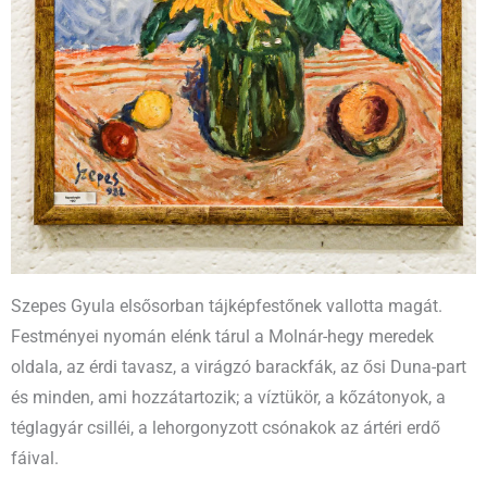
Szepes Gyula elsősorban tájképfestőnek vallotta magát.
Festményei nyomán elénk tárul a Molnár-hegy meredek
oldala, az érdi tavasz, a virágzó barackfák, az ősi Duna-part
és minden, ami hozzátartozik; a víztükör, a kőzátonyok, a
téglagyár csilléi, a lehorgonyzott csónakok az ártéri erdő
fáival.