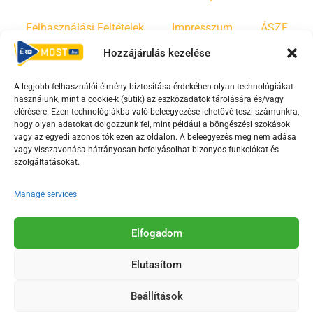
Felhasználási Feltételek
Impresszum
ÁSZF
Hozzájárulás kezelése
Irányelvek
Moderálási szabályzat
A legjobb felhasználói élmény biztosítása érdekében olyan technológiákat
használunk, mint a cookie-k (sütik) az eszközadatok tárolására és/vagy
F
Y
T
elérésére. Ezen technológiákba való beleegyezése lehetővé teszi számunkra,
hogy olyan adatokat dolgozzunk fel, mint például a böngészési szokások
a
o
i
vagy az egyedi azonosítók ezen az oldalon. A beleegyezés meg nem adása
c
u
k
vagy visszavonása hátrányosan befolyásolhat bizonyos funkciókat és
e
t
t
szolgáltatásokat.
b
u
o
Manage services
o
b
k
o
e
Az Érd Média médiaszolgáltatási tevékenységét a
k
-
Elfogadom
Médiatanács a Magyar Média Mecenatúra program
-
s
keretében támogatja.
Elutasítom
s
q
q
u
Beállítások
u
a
2018-2026. © Minden jog fenntartva, Érd Megyei Jogú Város