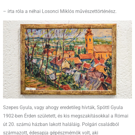
– írta róla a néhai Losonci Miklós művészettörténész.
Szepes Gyula, vagy ahogy eredetileg hívták, Spöttl Gyula
1902-ben Érden született, és kis megszakításokkal a Római
út 20. számú házban lakott haláláig. Polgári családból
származott, édesapja gépészmérnök volt, aki