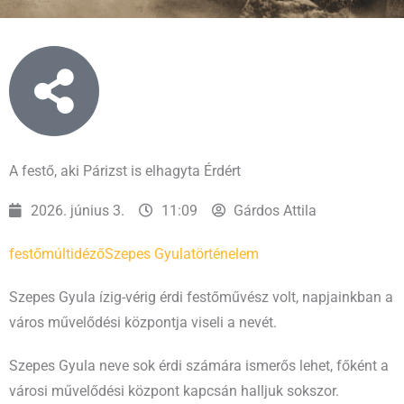
A festő, aki Párizst is elhagyta Érdért
2026. június 3.
11:09
Gárdos Attila
festő
múltidéző
Szepes Gyula
történelem
Szepes Gyula ízig-vérig érdi festőművész volt, napjainkban a
város művelődési központja viseli a nevét.
Szepes Gyula neve sok érdi számára ismerős lehet, főként a
városi művelődési központ kapcsán halljuk sokszor.