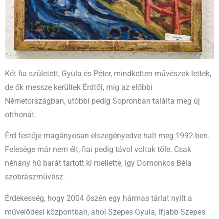
Két fia született, Gyula és Péter, mindketten művészek lettek,
de ők messze kerültek Érdtől, míg az előbbi
Németországban, utóbbi pedig Sopronban találta meg új
otthonát.
Érd festője magányosan elszegényedve halt meg 1992-ben.
Felesége már nem élt, fiai pedig távol voltak tőle. Csak
néhány hű barát tartott ki mellette, így Domonkos Béla
szobrászművész.
Érdekesség, hogy 2004 őszén egy hármas tárlat nyílt a
művelődési központban, ahol
Szepes
Gyula,
ifjabb
Szepes