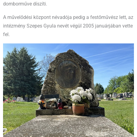
domborműve díszíti.
A művelődési központ névadója pedig a festőművész lett, az
intézmény Szepes Gyula nevét végül 2005 januárjában vette
fel.