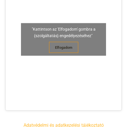
"Kattintson az 'Elfogadom' gombra a
{szolgáltatás} engedélyezéséhez"
Elfogadom
Adatvédelmi és adatkezelési tájékoztató