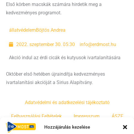
Első körben macskák számára hirdetik meg a
kedvezményes programot.
állatvédelem
Böjtös Andrea
2022. szeptember 30. 05:30
info@erdmost.hu
Akció indul az érdi cicák és kutyusok ivartalanítására
Október első hetében újraindítja kedvezményes
ivartalanítási akcióját a Sirius Alapítvány.
Adatvédelmi és adatkezelési tájékoztató
Felhasználási Feltételek
Impresszum
ÁSZF
Hozzájárulás kezelése
Irányelvek
Moderálási szabályzat