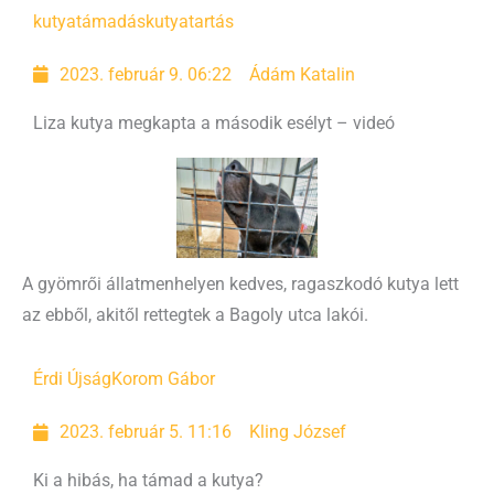
kutyatámadás
kutyatartás
2023. február 9. 06:22
Ádám Katalin
Liza kutya megkapta a második esélyt – videó
A gyömrői állatmenhelyen kedves, ragaszkodó kutya lett
az ebből, akitől rettegtek a Bagoly utca lakói.
Érdi Újság
Korom Gábor
2023. február 5. 11:16
Kling József
Ki a hibás, ha támad a kutya?