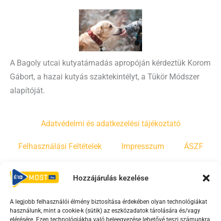
A Bagoly utcai kutyatámadás apropóján kérdeztük Korom
Gábort, a hazai kutyás szaktekintélyt, a Tükör Módszer
alapítóját.
Adatvédelmi és adatkezelési tájékoztató
Felhasználási Feltételek
Impresszum
ÁSZF
Irányelvek
Moderálási szabályzat
Hozzájárulás kezelése
A legjobb felhasználói élmény biztosítása érdekében olyan technológiákat
F
Y
T
használunk, mint a cookie-k (sütik) az eszközadatok tárolására és/vagy
a
o
i
elérésére. Ezen technológiákba való beleegyezése lehetővé teszi számunkra,