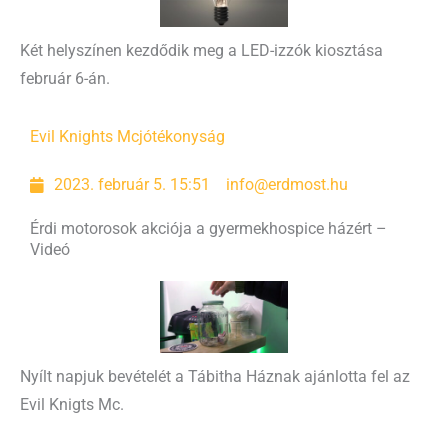
Két helyszínen kezdődik meg a LED-izzók kiosztása
február 6-án.
Evil Knights Mc
jótékonyság
2023. február 5. 15:51
info@erdmost.hu
Érdi motorosok akciója a gyermekhospice házért –
Videó
Nyílt napjuk bevételét a Tábitha Háznak ajánlotta fel az
Evil Knigts Mc.