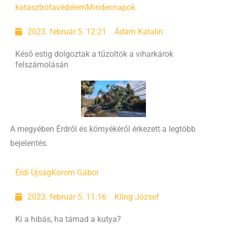
katasztrófavédelem
Mindennapok
2023. február 5. 12:21
Ádám Katalin
Késő estig dolgoztak a tűzoltók a viharkárok
felszámolásán
A megyében Érdről és környékéről érkezett a legtöbb
bejelentés.
Érdi Újság
Korom Gábor
2023. február 5. 11:16
Kling József
Ki a hibás, ha támad a kutya?