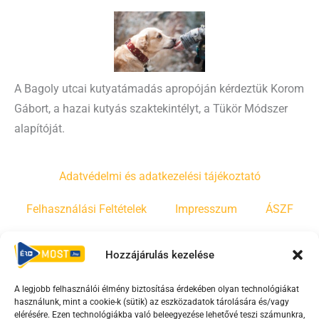
A Bagoly utcai kutyatámadás apropóján kérdeztük Korom
Gábort, a hazai kutyás szaktekintélyt, a Tükör Módszer
alapítóját.
Adatvédelmi és adatkezelési tájékoztató
Felhasználási Feltételek
Impresszum
ÁSZF
Irányelvek
Moderálási szabályzat
Hozzájárulás kezelése
A legjobb felhasználói élmény biztosítása érdekében olyan technológiákat
F
Y
T
használunk, mint a cookie-k (sütik) az eszközadatok tárolására és/vagy
a
o
i
elérésére. Ezen technológiákba való beleegyezése lehetővé teszi számunkra,