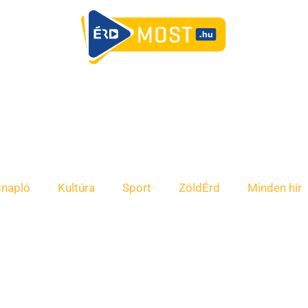
snapló
Kultúra
Sport
ZöldÉrd
Minden hír