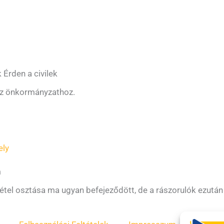
Érden a civilek
 az önkormányzathoz.
ely
m
gétel osztása ma ugyan befejeződött, de a rászorulók ezután