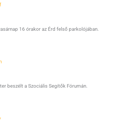
f
asárnap 16 órakor az Érd felső parkolójában.
n
er beszélt a Szociális Segítők Fórumán.
y