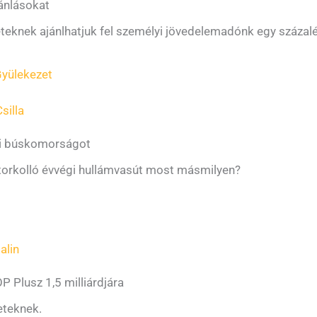
jánlásokat
zeteknek ajánlhatjuk fel személyi jövedelemadónk egy százalé
Gyülekezet
silla
ári búskomorságot
e torkolló évvégi hullámvasút most másmilyen?
alin
P Plusz 1,5 milliárdjára
eteknek.