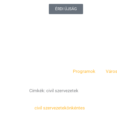
ÉRDI ÚJSÁG
Programok
Váro
Címkék: civil szervezetek
civil szervezetek
önkéntes