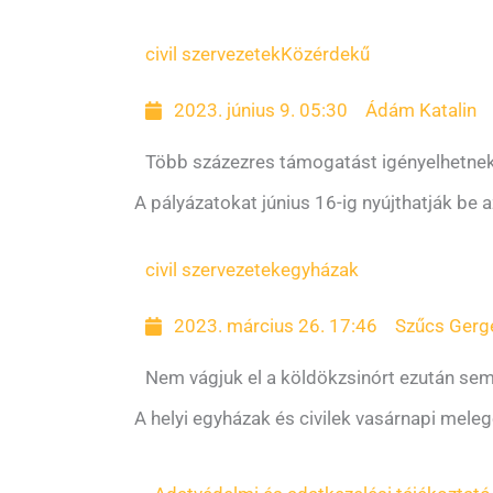
civil szervezetek
Közérdekű
2023. június 9. 05:30
Ádám Katalin
Több százezres támogatást igényelhetnek 
A pályázatokat június 16-ig nyújthatják be
civil szervezetek
egyházak
2023. március 26. 17:46
Szűcs Gerg
Nem vágjuk el a köldökzsinórt ezután se
A helyi egyházak és civilek vasárnapi mele