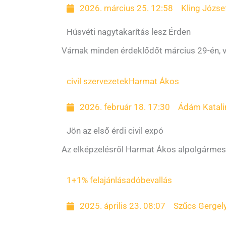
2026. március 25. 12:58
Kling Józse
Húsvéti nagytakarítás lesz Érden
Várnak minden érdeklődőt március 29-én, v
civil szervezetek
Harmat Ákos
2026. február 18. 17:30
Ádám Katali
Jön az első érdi civil expó
Az elképzelésről Harmat Ákos alpolgármest
1+1% felajánlás
adóbevallás
2025. április 23. 08:07
Szűcs Gergel