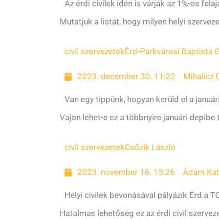
Az érdi civilek idén is várják az 1%-os fela
Mutatjuk a listát, hogy milyen helyi szerve
civil szervezetek
Érd-Parkvárosi Baptista 
2023. december 30. 11:22
Mihalicz C
Van egy tippünk, hogyan kerüld el a janu
Vajon lehet-e ez a többnyire januári depib
civil szervezetek
Csőzik László
2023. november 16. 15:26
Ádám Kat
Helyi civilek bevonásával pályázik Érd a TO
Hatalmas lehetőség ez az érdi civil szervez