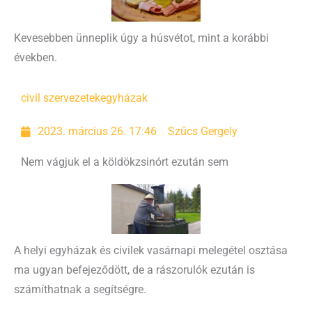
Kevesebben ünneplik úgy a húsvétot, mint a korábbi
években.
civil szervezetek
egyházak
2023. március 26. 17:46
Szűcs Gergely
Nem vágjuk el a köldökzsinórt ezután sem
A helyi egyházak és civilek vasárnapi melegétel osztása
ma ugyan befejeződött, de a rászorulók ezután is
számíthatnak a segítségre.