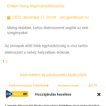
Emberi Hang Alapítvány
ételosztás
2022. december 21. 09:09
info@erdmost.hu
Meleg ebéddel, tartós élelmiszerrel segítik az érdi
szegényeket
Az ünnepek előtt több egyházközség is visz tartós
élelmiszert a nehéz helyzetben élőknek.
1
2
Adatvédelmi és adatkezelési tájékoztató
Felhasználási Feltételek
Impresszum
ÁSZF
Hozzájárulás kezelése
Irányelvek
Moderálási szabályzat
A legjobb felhasználói élmény biztosítása érdekében olyan technológiákat