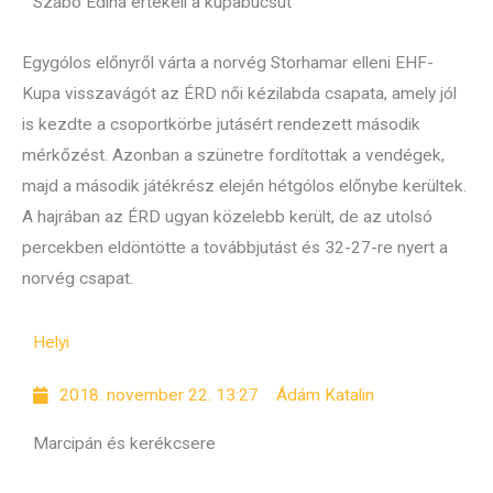
Szabó Edina értékeli a kupabúcsút
Egygólos előnyről várta a norvég Storhamar elleni EHF-
Kupa visszavágót az ÉRD női kézilabda csapata, amely jól
is kezdte a csoportkörbe jutásért rendezett második
mérkőzést. Azonban a szünetre fordítottak a vendégek,
majd a második játékrész elején hétgólos előnybe kerültek.
A hajrában az ÉRD ugyan közelebb került, de az utolsó
percekben eldöntötte a továbbjutást és 32-27-re nyert a
norvég csapat.
Helyi
2018. november 22. 13:27
Ádám Katalin
Marcipán és kerékcsere