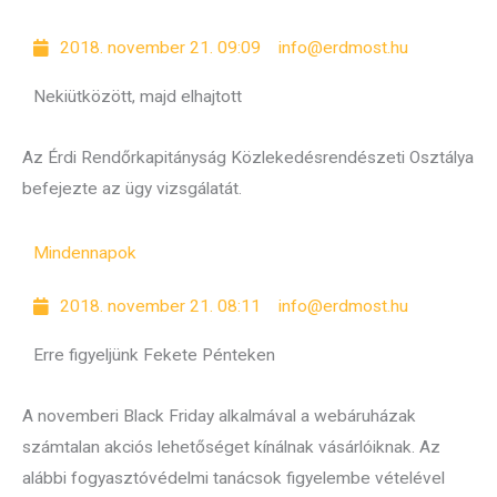
2018. november 21. 09:09
info@erdmost.hu
Nekiütközött, majd elhajtott
Az Érdi Rendőrkapitányság Közlekedésrendészeti Osztálya
befejezte az ügy vizsgálatát.
Mindennapok
2018. november 21. 08:11
info@erdmost.hu
Erre figyeljünk Fekete Pénteken
A novemberi Black Friday alkalmával a webáruházak
számtalan akciós lehetőséget kínálnak vásárlóiknak. Az
alábbi fogyasztóvédelmi tanácsok figyelembe vételével