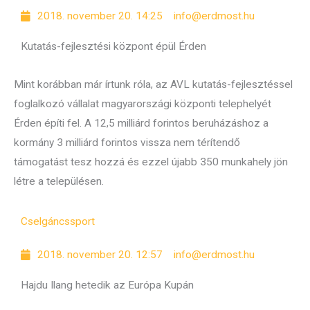
2018. november 20. 14:25
info@erdmost.hu
Kutatás-fejlesztési központ épül Érden
Mint korábban már írtunk róla, az AVL kutatás-fejlesztéssel
foglalkozó vállalat magyarországi központi telephelyét
Érden építi fel. A 12,5 milliárd forintos beruházáshoz a
kormány 3 milliárd forintos vissza nem térítendő
támogatást tesz hozzá és ezzel újabb 350 munkahely jön
létre a településen.
Cselgáncs
sport
2018. november 20. 12:57
info@erdmost.hu
Hajdu Ilang hetedik az Európa Kupán