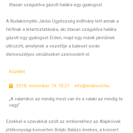
Ittasan száguldva gázolt halálra egy gyalogost
A Budakörnyéki Járási Ügyészség indítvány tett annak a
férfinak a letartóztatására, aki ittasan száguldva halálra
gázolt egy gyalogost Érden, majd egy másik járműnek
ütközött, amelynek a vezetője a baleset során
életveszélyes sérüléseket szenvedett el.
Közélet
2018. november 19. 10:27
info@erdmost.hu
„A valamikor az mindig most van és a valaki az mindig te
vagy”
Ezekkel a szavakkal szólt az emberekhez az Alapkövek
jótékonysági koncerten Bolyki Balázs énekes, a koncert