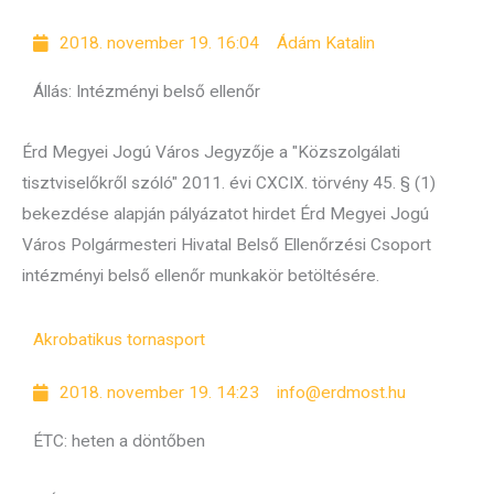
2018. november 19. 16:04
Ádám Katalin
Állás: Intézményi belső ellenőr
Érd Megyei Jogú Város Jegyzője a "Közszolgálati
tisztviselőkről szóló" 2011. évi CXCIX. törvény 45. § (1)
bekezdése alapján pályázatot hirdet Érd Megyei Jogú
Város Polgármesteri Hivatal Belső Ellenőrzési Csoport
intézményi belső ellenőr munkakör betöltésére.
Akrobatikus torna
sport
2018. november 19. 14:23
info@erdmost.hu
ÉTC: heten a döntőben