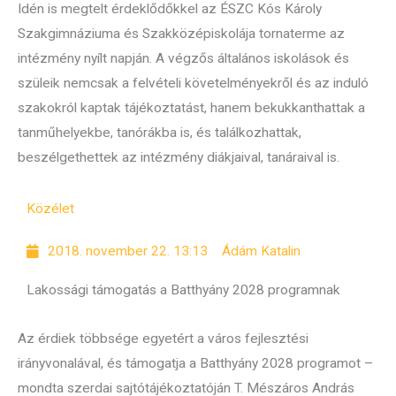
Idén is megtelt érdeklődőkkel az ÉSZC Kós Károly
Szakgimnáziuma és Szakközépiskolája tornaterme az
intézmény nyílt napján. A végzős általános iskolások és
szüleik nemcsak a felvételi követelményekről és az induló
szakokról kaptak tájékoztatást, hanem bekukkanthattak a
tanműhelyekbe, tanórákba is, és találkozhattak,
beszélgethettek az intézmény diákjaival, tanáraival is.
Közélet
2018. november 22. 13:13
Ádám Katalin
Lakossági támogatás a Batthyány 2028 programnak
Az érdiek többsége egyetért a város fejlesztési
irányvonalával, és támogatja a Batthyány 2028 programot –
mondta szerdai sajtótájékoztatóján T. Mészáros András