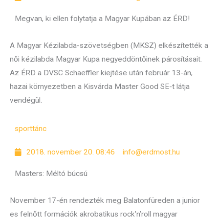
Megvan, ki ellen folytatja a Magyar Kupában az ÉRD!
A Magyar Kézilabda-szövetségben (MKSZ) elkészítették a
női kézilabda Magyar Kupa negyeddöntőinek párosításait.
Az ÉRD a DVSC Schaeffler kiejtése után február 13-án,
hazai környezetben a Kisvárda Master Good SE-t látja
vendégül.
sport
tánc
2018. november 20. 08:46
info@erdmost.hu
Masters: Méltó búcsú
November 17-én rendezték meg Balatonfüreden a junior
es felnőtt formációk akrobatikus rock’n’roll magyar