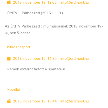
2018. november 19. 12:03
info@erdmost.hu
ÉrdTV – Párbeszéd (2018.11.19.)
Az ÉrdTV Párbeszéd című műsorának 2018. november 19-
iki, hétfői adása.
birkózás
sport
2018. november 19. 11:30
info@erdmost.hu
Remek évzárót tartott a Spartacus!
Közélet
2018. november 19. 10:44
info@erdmost.hu