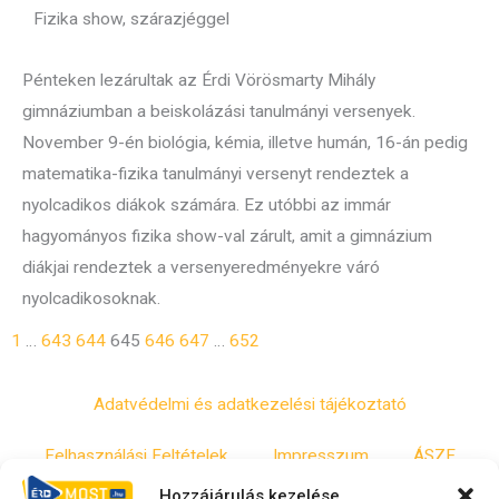
Fizika show, szárazjéggel
Pénteken lezárultak az Érdi Vörösmarty Mihály
gimnáziumban a beiskolázási tanulmányi versenyek.
November 9-én biológia, kémia, illetve humán, 16-án pedig
matematika-fizika tanulmányi versenyt rendeztek a
nyolcadikos diákok számára. Ez utóbbi az immár
hagyományos fizika show-val zárult, amit a gimnázium
diákjai rendeztek a versenyeredményekre váró
nyolcadikosoknak.
1
…
643
644
645
646
647
…
652
Adatvédelmi és adatkezelési tájékoztató
Felhasználási Feltételek
Impresszum
ÁSZF
Hozzájárulás kezelése