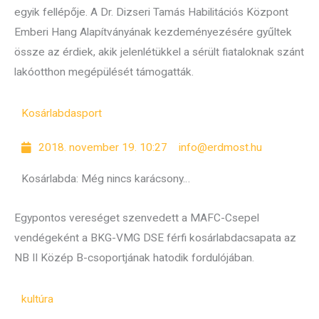
egyik fellépője. A Dr. Dizseri Tamás Habilitációs Központ
Emberi Hang Alapítványának kezdeményezésére gyűltek
össze az érdiek, akik jelenlétükkel a sérült fiataloknak szánt
lakóotthon megépülését támogatták.
Kosárlabda
sport
2018. november 19. 10:27
info@erdmost.hu
Kosárlabda: Még nincs karácsony…
Egypontos vereséget szenvedett a MAFC-Csepel
vendégeként a BKG-VMG DSE férfi kosárlabdacsapata az
NB II Közép B-csoportjának hatodik fordulójában.
kultúra