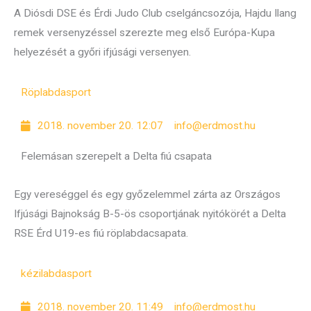
A Diósdi DSE és Érdi Judo Club cselgáncsozója, Hajdu Ilang
remek versenyzéssel szerezte meg első Európa-Kupa
helyezését a győri ifjúsági versenyen.
Röplabda
sport
2018. november 20. 12:07
info@erdmost.hu
Felemásan szerepelt a Delta fiú csapata
Egy vereséggel és egy győzelemmel zárta az Országos
Ifjúsági Bajnokság B-5-ös csoportjának nyitókörét a Delta
RSE Érd U19-es fiú röplabdacsapata.
kézilabda
sport
2018. november 20. 11:49
info@erdmost.hu