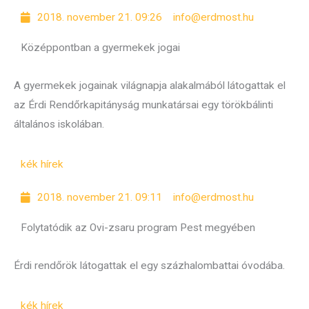
2018. november 21. 09:26
info@erdmost.hu
Középpontban a gyermekek jogai
A gyermekek jogainak világnapja alakalmából látogattak el
az Érdi Rendőrkapitányság munkatársai egy törökbálinti
általános iskolában.
kék hírek
2018. november 21. 09:11
info@erdmost.hu
Folytatódik az Ovi-zsaru program Pest megyében
Érdi rendőrök látogattak el egy százhalombattai óvodába.
kék hírek