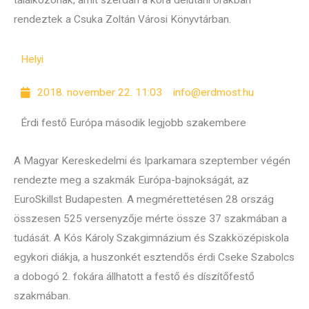
találkozónak, amit szerdán a kora délutáni órákban
rendeztek a Csuka Zoltán Városi Könyvtárban.
Helyi
2018. november 22. 11:03
info@erdmost.hu
Érdi festő Európa második legjobb szakembere
A Magyar Kereskedelmi és Iparkamara szeptember végén
rendezte meg a szakmák Európa-bajnokságát, az
EuroSkillst Budapesten. A megmérettetésen 28 ország
összesen 525 versenyzője mérte össze 37 szakmában a
tudását. A Kós Károly Szakgimnázium és Szakközépiskola
egykori diákja, a huszonkét esztendős érdi Cseke Szabolcs
a dobogó 2. fokára állhatott a festő és díszítőfestő
szakmában.