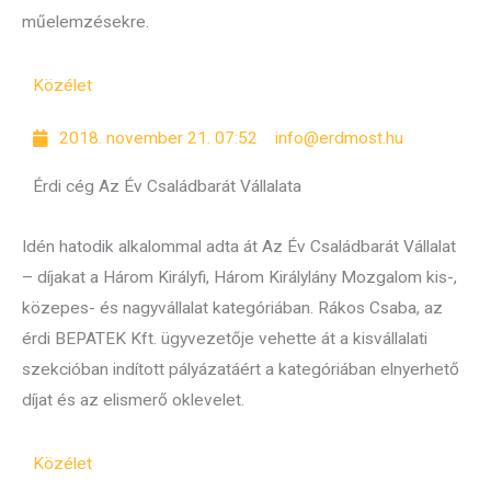
műelemzésekre.
Közélet
2018. november 21. 07:52
info@erdmost.hu
Érdi cég Az Év Családbarát Vállalata
Idén hatodik alkalommal adta át Az Év Családbarát Vállalat
– díjakat a Három Királyfi, Három Királylány Mozgalom kis-,
közepes- és nagyvállalat kategóriában. Rákos Csaba, az
érdi BEPATEK Kft. ügyvezetője vehette át a kisvállalati
szekcióban indított pályázatáért a kategóriában elnyerhető
díjat és az elismerő oklevelet.
Közélet