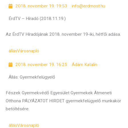
2018. november 19. 19:53
info@erdmost.hu
ÉrdTV – Híradó (2018.11.19.)
Az ÉrdTV Híradójának 2018. november 19-iki, hétfői adása.
állás
Városnapló
2018. november 19. 16:25
Ádám Katalin
Állás: Gyermekfelügyelő
Fészek Gyermekvédő Egyesület Gyermekek Átmeneti
Otthona PÁLYÁZATOT HIRDET gyermekfelügyelő munkakör
betöltésére.
állás
Városnapló