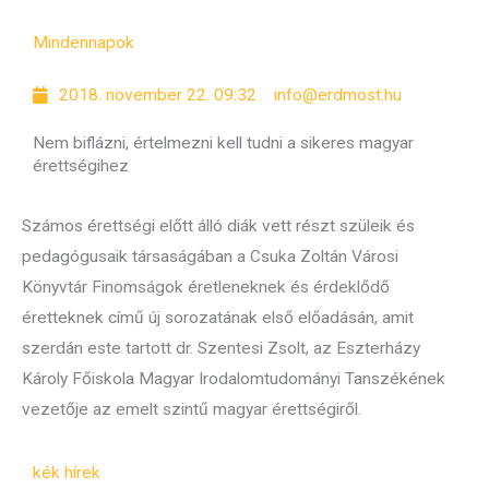
Mindennapok
2018. november 22. 09:32
info@erdmost.hu
Nem biflázni, értelmezni kell tudni a sikeres magyar
érettségihez
Számos érettségi előtt álló diák vett részt szüleik és
pedagógusaik társaságában a Csuka Zoltán Városi
Könyvtár Finomságok éretleneknek és érdeklődő
éretteknek című új sorozatának első előadásán, amit
szerdán este tartott dr. Szentesi Zsolt, az Eszterházy
Károly Főiskola Magyar Irodalomtudományi Tanszékének
vezetője az emelt szintű magyar érettségiről.
kék hírek