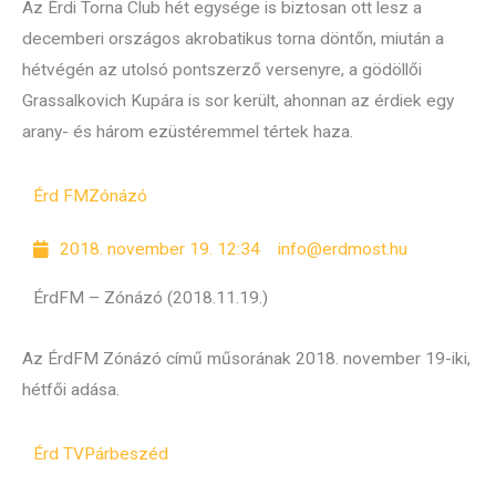
Az Érdi Torna Club hét egysége is biztosan ott lesz a
decemberi országos akrobatikus torna döntőn, miután a
hétvégén az utolsó pontszerző versenyre, a gödöllői
Grassalkovich Kupára is sor került, ahonnan az érdiek egy
arany- és három ezüstéremmel tértek haza.
Érd FM
Zónázó
2018. november 19. 12:34
info@erdmost.hu
ÉrdFM – Zónázó (2018.11.19.)
Az ÉrdFM Zónázó című műsorának 2018. november 19-iki,
hétfői adása.
Érd TV
Párbeszéd