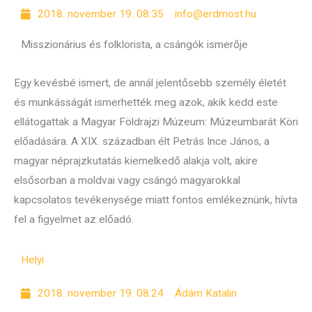
2018. november 19. 08:35
info@erdmost.hu
Misszionárius és folklorista, a csángók ismerője
Egy kevésbé ismert, de annál jelentősebb személy életét
és munkásságát ismerhették meg azok, akik kedd este
ellátogattak a Magyar Földrajzi Múzeum: Múzeumbarát Köri
előadására. A XIX. században élt Petrás Ince János, a
magyar néprajzkutatás kiemelkedő alakja volt, akire
elsősorban a moldvai vagy csángó magyarokkal
kapcsolatos tevékenysége miatt fontos emlékeznünk, hívta
fel a figyelmet az előadó.
Helyi
2018. november 19. 08:24
Ádám Katalin