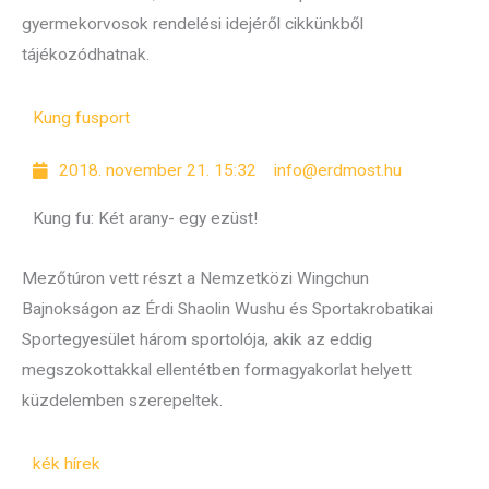
gyermekorvosok rendelési idejéről cikkünkből
tájékozódhatnak.
Kung fu
sport
2018. november 21. 15:32
info@erdmost.hu
Kung fu: Két arany- egy ezüst!
Mezőtúron vett részt a Nemzetközi Wingchun
Bajnokságon az Érdi Shaolin Wushu és Sportakrobatikai
Sportegyesület három sportolója, akik az eddig
megszokottakkal ellentétben formagyakorlat helyett
küzdelemben szerepeltek.
kék hírek