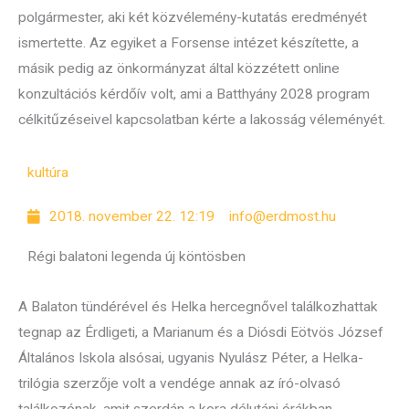
polgármester, aki két közvélemény-kutatás eredményét
ismertette. Az egyiket a Forsense intézet készítette, a
másik pedig az önkormányzat által közzétett online
konzultációs kérdőív volt, ami a Batthyány 2028 program
célkitűzéseivel kapcsolatban kérte a lakosság véleményét.
kultúra
2018. november 22. 12:19
info@erdmost.hu
Régi balatoni legenda új köntösben
A Balaton tündérével és Helka hercegnővel találkozhattak
tegnap az Érdligeti, a Marianum és a Diósdi Eötvös József
Általános Iskola alsósai, ugyanis Nyulász Péter, a Helka-
trilógia szerzője volt a vendége annak az író-olvasó