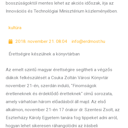
bosszúságoktól mentes lehet az akciós időszak, írja az
Innovációs és Technológiai Minisztérium közleményében.
kultúra
2018. november 21. 08:04
info@erdmost.hu
Érettségire készülnek a könyvtárban
Az emelt szintű magyar érettségire segítheti a végzős
diákok felkészülését a Csuka Zoltán Városi Könyvtár
november 21-én, szerdán induló, "Finomságok
éretleneknek és érdeklődő éretteknek" című sorozata,
amely várhatóan három előadásból áll majd. Az első
alkalmon, november 21-én 17 órakor dr. Szentesi Zsolt, az
Eszterházy Károly Egyetem tanára fog tippeket adni arról,
hogyan lehet sikeresen ráhangolódni az írásbeli