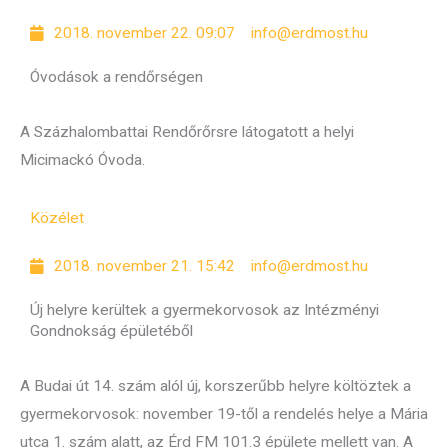
2018. november 22. 09:07
info@erdmost.hu
Óvodások a rendőrségen
A Százhalombattai Rendőrőrsre látogatott a helyi
Micimackó Óvoda.
Közélet
2018. november 21. 15:42
info@erdmost.hu
Új helyre kerültek a gyermekorvosok az Intézményi
Gondnokság épületéből
A Budai út 14. szám alól új, korszerűbb helyre költöztek a
gyermekorvosok: november 19-től a rendelés helye a Mária
utca 1. szám alatt, az Érd FM 101.3 épülete mellett van. A