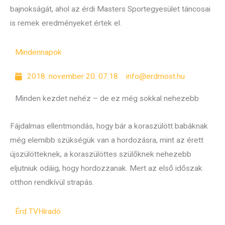
bajnokságát, ahol az érdi Masters Sportegyesület táncosai
is remek eredményeket értek el.
Mindennapok
2018. november 20. 07:18
info@erdmost.hu
Minden kezdet nehéz – de ez még sokkal nehezebb
Fájdalmas ellentmondás, hogy bár a koraszülött babáknak
még elemibb szükségük van a hordozásra, mint az érett
újszülötteknek, a koraszülöttes szülőknek nehezebb
eljutniuk odáig, hogy hordozzanak. Mert az első időszak
otthon rendkívül strapás.
Érd TV
Híradó