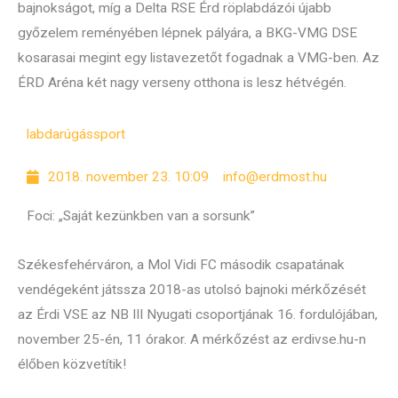
bajnokságot, míg a Delta RSE Érd röplabdázói újabb
győzelem reményében lépnek pályára, a BKG-VMG DSE
kosarasai megint egy listavezetőt fogadnak a VMG-ben. Az
ÉRD Aréna két nagy verseny otthona is lesz hétvégén.
labdarúgás
sport
2018. november 23. 10:09
info@erdmost.hu
Foci: „Saját kezünkben van a sorsunk”
Székesfehérváron, a Mol Vidi FC második csapatának
vendégeként játssza 2018-as utolsó bajnoki mérkőzését
az Érdi VSE az NB III Nyugati csoportjának 16. fordulójában,
november 25-én, 11 órakor. A mérkőzést az erdivse.hu-n
élőben közvetítik!