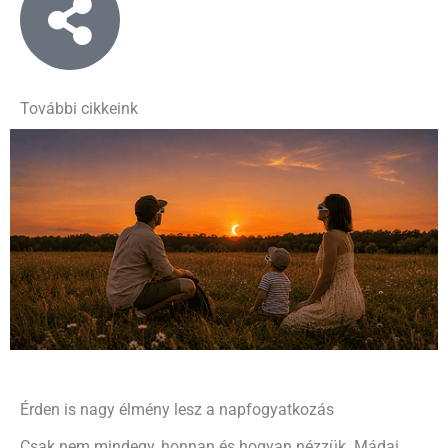
További cikkeink
Érden is nagy élmény lesz a napfogyatkozás
Csak nem mindegy, honnan és hogyan nézzük. Mádai