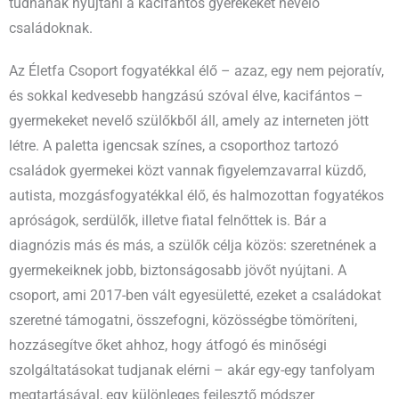
tudnának nyújtani a kacifántos gyerekeket nevelő
családoknak.
Az Életfa Csoport fogyatékkal élő – azaz, egy nem pejoratív,
és sokkal kedvesebb hangzású szóval élve, kacifántos –
gyermekeket nevelő szülőkből áll, amely az interneten jött
létre. A paletta igencsak színes, a csoporthoz tartozó
családok gyermekei közt vannak figyelemzavarral küzdő,
autista, mozgásfogyatékkal élő, és halmozottan fogyatékos
apróságok, serdülők, illetve fiatal felnőttek is. Bár a
diagnózis más és más, a szülők célja közös: szeretnének a
gyermekeiknek jobb, biztonságosabb jövőt nyújtani. A
csoport, ami 2017-ben vált egyesületté, ezeket a családokat
szeretné támogatni, összefogni, közösségbe tömöríteni,
hozzásegítve őket ahhoz, hogy átfogó és minőségi
szolgáltatásokat tudjanak elérni – akár egy-egy tanfolyam
megtartásával, egy különleges fejlesztő módszer