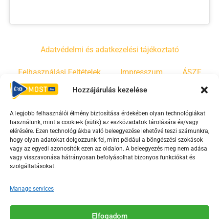
Adatvédelmi és adatkezelési tájékoztató
Felhasználási Feltételek
Impresszum
ÁSZF
Hozzájárulás kezelése
Irányelvek
Moderálási szabályzat
A legjobb felhasználói élmény biztosítása érdekében olyan technológiákat
használunk, mint a cookie-k (sütik) az eszközadatok tárolására és/vagy
F
Y
T
elérésére. Ezen technológiákba való beleegyezése lehetővé teszi számunkra,
hogy olyan adatokat dolgozzunk fel, mint például a böngészési szokások
a
o
i
vagy az egyedi azonosítók ezen az oldalon. A beleegyezés meg nem adása
c
u
k
vagy visszavonása hátrányosan befolyásolhat bizonyos funkciókat és
e
t
t
szolgáltatásokat.
b
u
o
Manage services
o
b
k
o
e
Az Érd Média médiaszolgáltatási tevékenységét a
k
-
Elfogadom