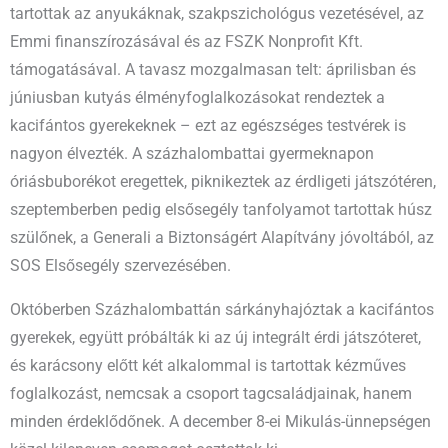
tartottak az anyukáknak, szakpszichológus vezetésével, az
Emmi finanszírozásával és az FSZK Nonprofit Kft.
támogatásával. A tavasz mozgalmasan telt: áprilisban és
júniusban kutyás élményfoglalkozásokat rendeztek a
kacifántos gyerekeknek – ezt az egészséges testvérek is
nagyon élvezték. A százhalombattai gyermeknapon
óriásbuborékot eregettek, piknikeztek az érdligeti játszótéren,
szeptemberben pedig elsősegély tanfolyamot tartottak húsz
szülőnek, a Generali a Biztonságért Alapítvány jóvoltából, az
SOS Elsősegély szervezésében.
Októberben Százhalombattán sárkányhajóztak a kacifántos
gyerekek, együtt próbálták ki az új integrált érdi játszóteret,
és karácsony előtt két alkalommal is tartottak kézműves
foglalkozást, nemcsak a csoport tagcsaládjainak, hanem
minden érdeklődőnek. A december 8-ei Mikulás-ünnepségen