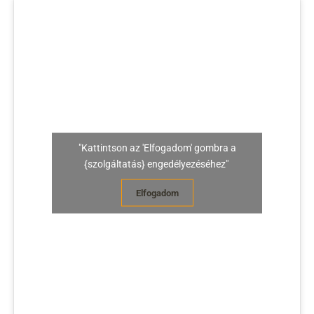
"Kattintson az 'Elfogadom' gombra a
{szolgáltatás} engedélyezéséhez"
Elfogadom