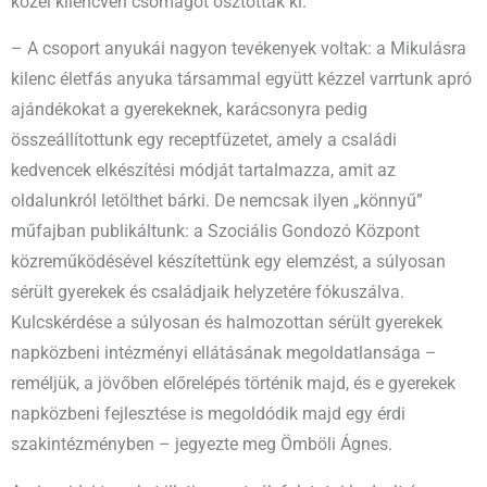
közel kilencven csomagot osztottak ki.
– A csoport anyukái nagyon tevékenyek voltak: a Mikulásra
kilenc életfás anyuka társammal együtt kézzel varrtunk apró
ajándékokat a gyerekeknek, karácsonyra pedig
összeállítottunk egy receptfüzetet, amely a családi
kedvencek elkészítési módját tartalmazza, amit az
oldalunkról letölthet bárki. De nemcsak ilyen „könnyű”
műfajban publikáltunk: a Szociális Gondozó Központ
közreműködésével készítettünk egy elemzést, a súlyosan
sérült gyerekek és családjaik helyzetére fókuszálva.
Kulcskérdése a súlyosan és halmozottan sérült gyerekek
napközbeni intézményi ellátásának megoldatlansága –
reméljük, a jövőben előrelépés történik majd, és e gyerekek
napközbeni fejlesztése is megoldódik majd egy érdi
szakintézményben – jegyezte meg Ömböli Ágnes.