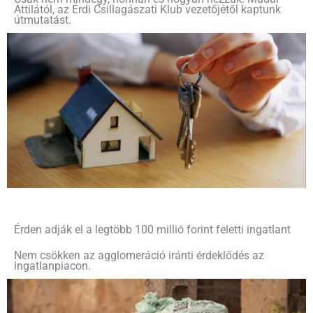
Attilától, az Érdi Csillagászati Klub vezetőjétől kaptunk
útmutatást.
Érden adják el a legtöbb 100 millió forint feletti ingatlant
Nem csökken az agglomeráció iránti érdeklődés az
ingatlanpiacon.