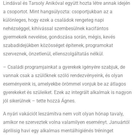
Lindával és Tarsoly Anikóval együtt hozta létre annak idején
a csoportot. Mint hangsúlyozta: csoportjukban az a
különleges, hogy ezek a családok rengeteg napi
nehézséggel, kihívással szembesülnek kacifántos
gyermekeik nevelése, gondozása során, mégis, kevés
szabadidejükben közösséget építenek, programokat
szerveznek, önzetlenül, ellenszolgáltatás nélkül.
– Családi programjainkat a gyerekek igényére szabjuk, de
vannak csak a szülőknek szóló rendezvényeink, és olyan
eseményeink is, amelyekbe örömmel vonjuk be az átlagos
gyerekeket és szüleiket. Ezek az integrált alkalmak is nagyon
jól sikerülnek – tette hozzá Ágnes.
A nyári vakációt leszámítva nem volt olyan hónap tavaly,
amikor ne szerveztek volna valamilyen eseményt. Januártól
áprilisig havi egy alkalmas mentálhigiénés tréninget