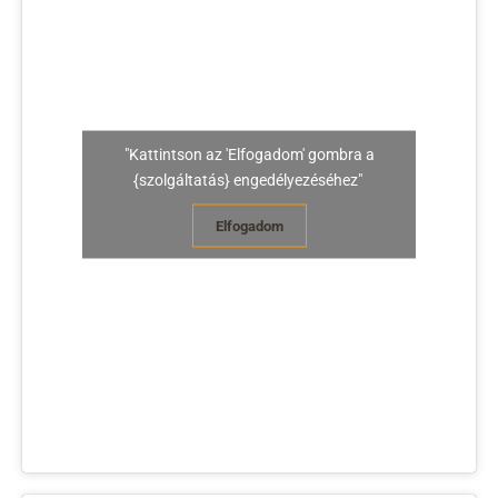
"Kattintson az 'Elfogadom' gombra a
{szolgáltatás} engedélyezéséhez"
Elfogadom