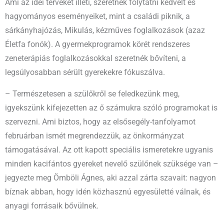
Ami az idei terveket illeti, szeretnék folytatni kedvelt és
hagyományos eseményeiket, mint a családi piknik, a
sárkányhajózás, Mikulás, kézműves foglalkozások (azaz
Életfa fonók). A gyermekprogramok körét rendszeres
zeneterápiás foglalkozásokkal szeretnék bővíteni, a
legsúlyosabban sérült gyerekekre fókuszálva.
– Természetesen a szülőkről se feledkezünk meg,
igyekszünk kifejezetten az ő számukra szóló programokat is
szervezni. Ami biztos, hogy az elsősegély-tanfolyamot
februárban ismét megrendezzük, az önkormányzat
támogatásával. Az ott kapott speciális ismeretekre ugyanis
minden kacifántos gyereket nevelő szülőnek szüksége van –
jegyezte meg Ömböli Ágnes, aki azzal zárta szavait: nagyon
bíznak abban, hogy idén közhasznú egyesületté válnak, és
anyagi forrásaik bővülnek.