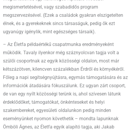
megismertetésével, vagy szabadidős program
megszervezésével. (Ezek a családok gyakran elszigetelten
élnek, és a gyerekeknek sincs társaságuk, pedig ők ezt
ugyanúgy igénylik, mint egészséges társaik).
– Az Életfa példaértékű csapatmunka eredményeként
működik. Tavaly ilyenkor még száznyolcvan tagja volt a
szülői csoportnak az egyik közösségi oldalon, most már
kétszázötven, kilencven százalékban Érdről és környékéről.
Főleg a napi segítségnyújtásra, egymás támogatására és az
információk átadására fókuszálunk. Ez ugyan zárt csoport,
de van egy nyílt közösségi terünk is, ahol szívesen látunk
érdeklődőket, támogatókat, önkénteseket és helyi
szakembereket, egyesületi oldalunkon pedig minden
eseményünket nyomon követhetik – mondta lapunknak
Ömböli Ágnes, az Életfa egyik alapító tagja, aki Jakab