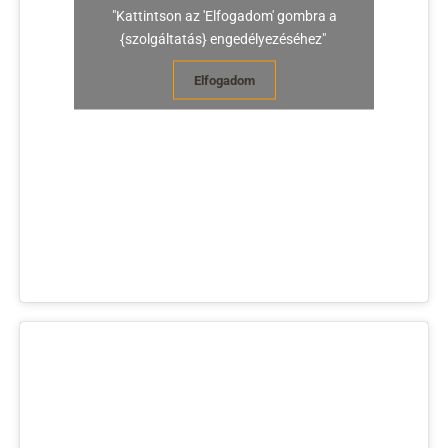
"Kattintson az 'Elfogadom' gombra a
{szolgáltatás} engedélyezéséhez"
Elfogadom