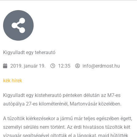
Kigyulladt egy teherautó
2019. január 19.
12:35
info@erdmost.hu
kék hírek
Kigyulladt egy kisteherautó pénteken délután az M7-es
autópálya 27-es kilométerénél, Martonvásár közelében.
A tűzoltók kiérkezésekor a jármű már teljes egészében égett,
személyi sérülés nem történt. Az érdi hivatásos tűzoltók két
vízsugár segítségével oltották el a lángokat, majd hűtötték