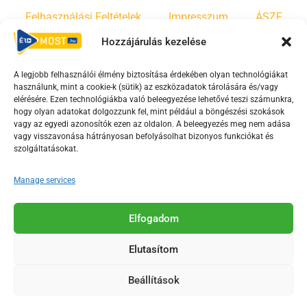
Felhasználási Feltételek
Impresszum
ÁSZF
Hozzájárulás kezelése
Irányelvek
Moderálási szabályzat
A legjobb felhasználói élmény biztosítása érdekében olyan technológiákat
használunk, mint a cookie-k (sütik) az eszközadatok tárolására és/vagy
F
Y
T
elérésére. Ezen technológiákba való beleegyezése lehetővé teszi számunkra,
a
o
i
hogy olyan adatokat dolgozzunk fel, mint például a böngészési szokások
vagy az egyedi azonosítók ezen az oldalon. A beleegyezés meg nem adása
c
u
k
vagy visszavonása hátrányosan befolyásolhat bizonyos funkciókat és
e
t
t
szolgáltatásokat.
b
u
o
o
b
k
Manage services
o
e
Az Érd Média médiaszolgáltatási tevékenységét a
k
-
Elfogadom
Médiatanács a Magyar Média Mecenatúra program
-
s
keretében támogatja.
Elutasítom
s
q
q
u
Beállítások
u
a
2018-2026. © Minden jog fenntartva, Érd Megyei Jogú Város
a
r
Polgármesteri Hivatal Média Osztálya