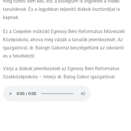
még fizetni sem kell, sőt, a kollégium is ingyenes a vidéki
tanulóknak. És a legjobban teljesítő diákok ösztöndíjat is
kapnak.
Ez a Csepelen működő Egressy Béni Református Művészeti
Középiskola, ahova még várják a tanulók jelentkezését. Az
igazgatóval, dr. Balogh Gáborral beszélgettünk az iskoláról
és a felvételiről:
Várja a diákok jelentkezését az Egressy Béni Református
Szakközépiskola – interjú dr. Balog Gábor igazgatóval