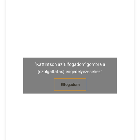
"Kattintson az 'Elfogadom' gombra a
{szolgáltatás} engedélyezéséhez"
Elfogadom