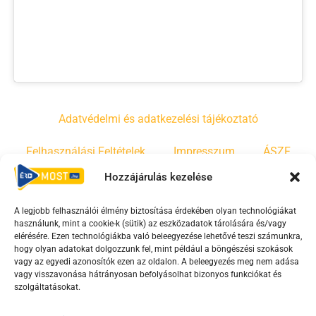
Adatvédelmi és adatkezelési tájékoztató
Felhasználási Feltételek
Impresszum
ÁSZF
Hozzájárulás kezelése
Irányelvek
Moderálási szabályzat
A legjobb felhasználói élmény biztosítása érdekében olyan technológiákat
használunk, mint a cookie-k (sütik) az eszközadatok tárolására és/vagy
F
Y
T
elérésére. Ezen technológiákba való beleegyezése lehetővé teszi számunkra,
a
o
i
hogy olyan adatokat dolgozzunk fel, mint például a böngészési szokások
vagy az egyedi azonosítók ezen az oldalon. A beleegyezés meg nem adása
c
u
k
vagy visszavonása hátrányosan befolyásolhat bizonyos funkciókat és
e
t
t
szolgáltatásokat.
b
u
o