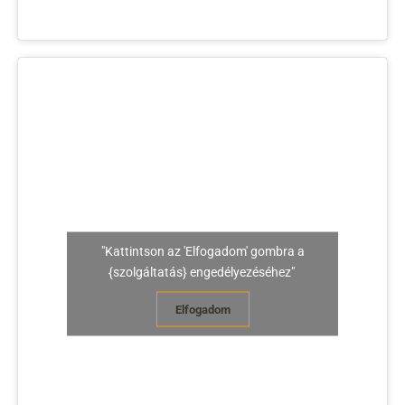
"Kattintson az 'Elfogadom' gombra a
{szolgáltatás} engedélyezéséhez"
Elfogadom