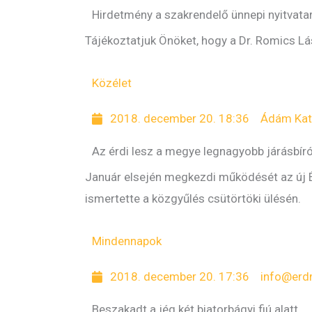
Hirdetmény a szakrendelő ünnepi nyitvata
Tájékoztatjuk Önöket, hogy a Dr. Romics Lá
Közélet
2018. december 20. 18:36
Ádám Kat
Az érdi lesz a megye legnagyobb járásbír
Január elsején megkezdi működését az új Ér
ismertette a közgyűlés csütörtöki ülésén.
Mindennapok
2018. december 20. 17:36
info@erd
Beszakadt a jég két biatorbágyi fiú alatt