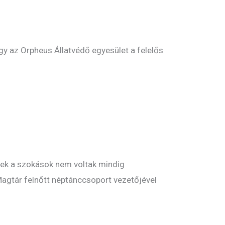
gy az Orpheus Állatvédő egyesület a felelős
zek a szokások nem voltak mindig
agtár felnőtt néptánccsoport vezetőjével