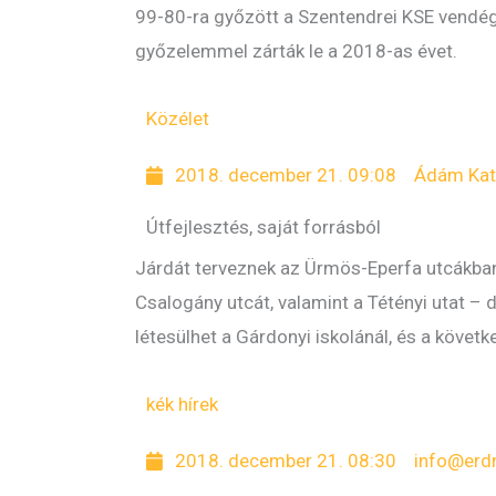
99-80-ra győzött a Szentendrei KSE vendége
győzelemmel zárták le a 2018-as évet.
Közélet
2018. december 21. 09:08
Ádám Kat
Útfejlesztés, saját forrásból
Járdát terveznek az Ürmös-Eperfa utcákban é
Csalogány utcát, valamint a Tétényi utat –
létesülhet a Gárdonyi iskolánál, és a követ
kék hírek
2018. december 21. 08:30
info@erd