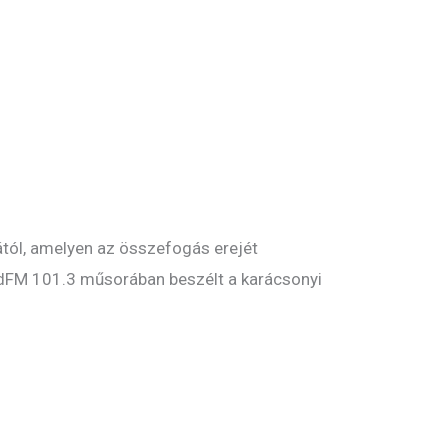
ától, amelyen az összefogás erejét
ÉrdFM 101.3 műsorában beszélt a karácsonyi