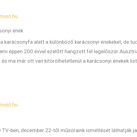
most.hu
sonyi ének
 a karácsonyfa alatt a különböző karácsonyi énekeket, de tu
 ami éppen 200 évvel ezelőtt hangzott fel legelőször Ausztr
és ma már ott van kitörölhetetlenül a karácsonyi énekek list
most.hu
 TV-ben, december 22-től műsoraink ismétlését láthatják ja