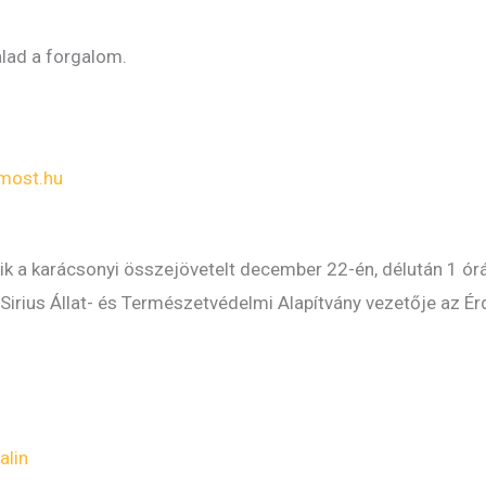
alad a forgalom.
most.hu
ik a karácsonyi összejövetelt december 22-én, délután 1 ór
 Sirius Állat- és Természetvédelmi Alapítvány vezetője az 
alin