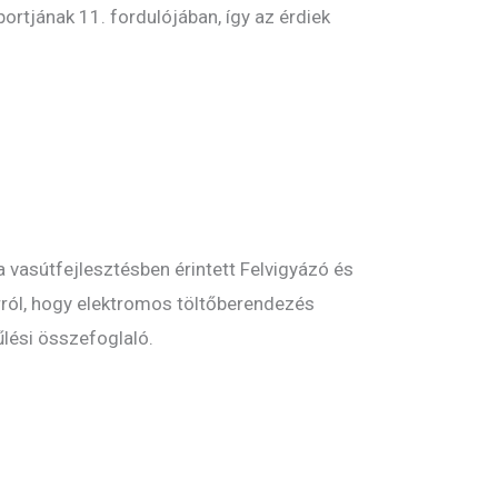
rtjának 11. fordulójában, így az érdiek
a vasútfejlesztésben érintett Felvigyázó és
arról, hogy elektromos töltőberendezés
űlési összefoglaló.