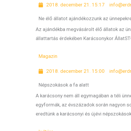
d
d
d
d
d
d
d
2018. december 21. 15:17
info@erd
a
a
a
a
a
a
a
Ne élő állatot ajándékozzunk az ünnepekr
l
l
l
l
l
l
l
Az ajándékba megvásárolt élő állatok az ünn
állattartás érdekében Karácsonykor ÁllatST
Magazin
2018. december 21. 15:00
info@erd
Népszokások a fa alatt
A karácsony nem áll egymagában a téli ünn
egyformák, az évszázadok során nagyon sok
eredtünk a karácsonyi és újévi népszokás