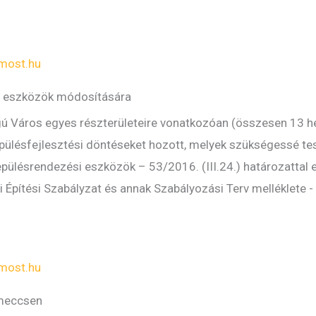
most.hu
si eszközök módosítására
 Város egyes részterületeire vonatkozóan (összesen 13 hely
epülésfejlesztési döntéseket hozott, melyek szükségessé te
pülésrendezési eszközök – 53/2016. (III.24.) határozattal e
yi Építési Szabályzat és annak Szabályozási Terv melléklete - 
most.hu
 meccsen