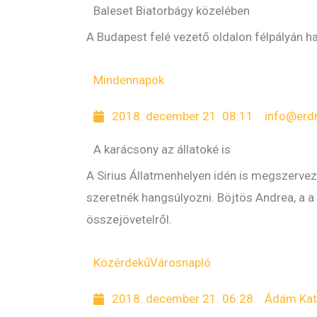
Baleset Biatorbágy közelében
A Budapest felé vezető oldalon félpályán h
Mindennapok
2018. december 21. 08:11
info@erd
A karácsony az állatoké is
A Sirius Állatmenhelyen idén is megszervez
szeretnék hangsúlyozni. Böjtös Andrea, a a
összejövetelről.
Közérdekű
Városnapló
2018. december 21. 06:28
Ádám Kat