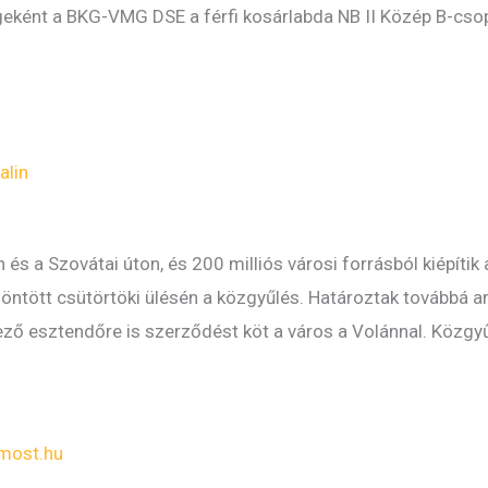
ként a BKG-VMG DSE a férfi kosárlabda NB II Közép B-csopo
alin
s a Szovátai úton, és 200 milliós városi forrásból kiépítik 
 döntött csütörtöki ülésén a közgyűlés. Határoztak továbbá 
kező esztendőre is szerződést köt a város a Volánnal. Közgy
most.hu