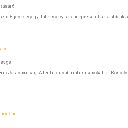
rtásáról
szló Egészségügyi Intézmény az ünnepek alatt az alábbiak s
alin
ósága
di Járásbíróság. A legfontosabb információkat dr. Borbély A
most.hu