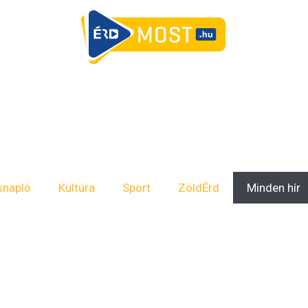
snapló
Kultúra
Sport
ZöldÉrd
Minden hír