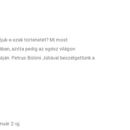
djuk-e ezek történetét? Mi most
iában, azóta pedig az egész világon
áján. Petrus-Bölöni Júliával beszélgettünk a
nuár 2-ig.