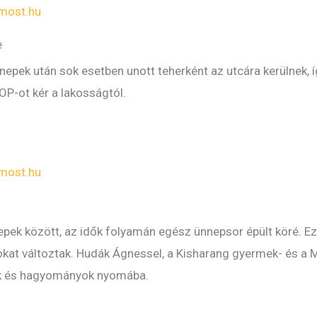
most.hu
e
epek után sok esetben unott teherként az utcára kerülnek, í
OP-ot kér a lakosságtól.
most.hu
epek között, az idők folyamán egész ünnepsor épült köré. E
at változtak. Hudák Ágnessel, a Kisharang gyermek- és a M
ok és hagyományok nyomába.