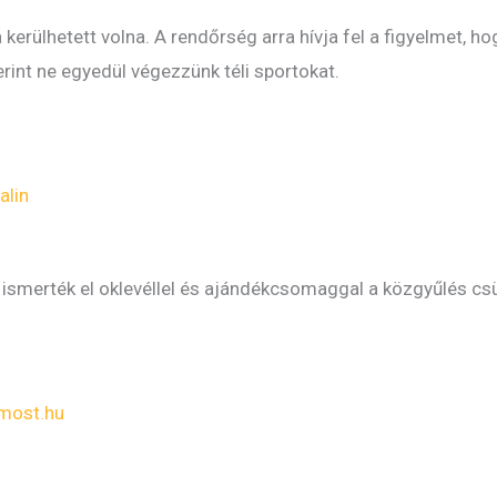
 kerülhetett volna. A rendőrség arra hívja fel a figyelmet, h
int ne egyedül végezzünk téli sportokat.
alin
ismerték el oklevéllel és ajándékcsomaggal a közgyűlés csü
most.hu