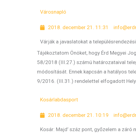
Városnapló
2018. december 21. 11:31
info@erd
Várják a javaslatokat a településrendezé
Tájékoztatom Önöket, hogy Érd Megyei Jogú
58/2018 (III.27.) számú határozataival tel
módosítását. Ennek kapcsán a hatályos tele
9/2016. (III.31.) rendelettel elfogadott Hel
Kosárlabda
sport
2018. december 21. 10:19
info@erd
Kosár: Majd’ száz pont, győzelem a záró