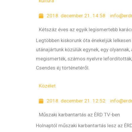
kultúra
2018. december 21. 14:58
info@erd
Kétszáz éves az egyik legismertebb karác
Legtöbben kiskorunk óta énekeljük lelkesen
utánajártunk közülük egynek, egy olyannak,
megismerték, számos nyelvre lefordították, 
Csendes éj történetéről.
Közélet
2018. december 21. 12:52
info@erd
Műszaki karbantartás az ÉRD TV-ben
Holnaptól műszaki karbantartás lesz az ÉRD