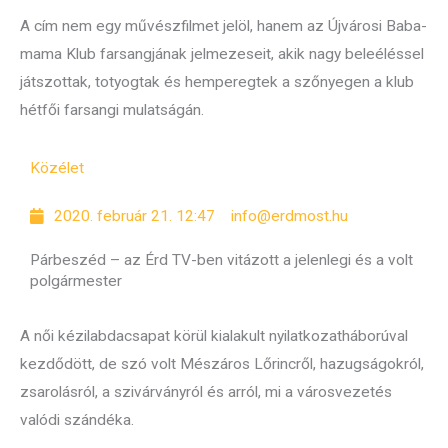
A cím nem egy művészfilmet jelöl, hanem az Újvárosi Baba-
mama Klub farsangjának jelmezeseit, akik nagy beleéléssel
játszottak, totyogtak és hemperegtek a szőnyegen a klub
hétfői farsangi mulatságán.
Közélet
2020. február 21. 12:47
info@erdmost.hu
Párbeszéd – az Érd TV-ben vitázott a jelenlegi és a volt
polgármester
A női kézilabdacsapat körül kialakult nyilatkozatháborúval
kezdődött, de szó volt Mészáros Lőrincről, hazugságokról,
zsarolásról, a szivárványról és arról, mi a városvezetés
valódi szándéka.