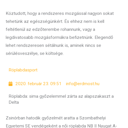
Köztudott, hogy a rendszeres mozgással nagyon sokat
tehetünk az egészségünkért. És ehhez nem is kell
feltétlenül az edzőterembe rohannunk, vagy a
legdivatosabb mozgásformákra befizetnünk. Elegendő
lehet rendszeresen sétálnunk is, aminek nincs se
sérülésveszélye, se költsége.
Röplabda
sport
2020. február 23. 09:51
info@erdmost.hu
Röplabda: sima győzelemmel zárta az alapszakaszt a
Delta
Zsinórban hatodik győzelmét aratta a Szombathelyi
Egyetemi SE vendégeként a női röplabda NB II Nyugat A-