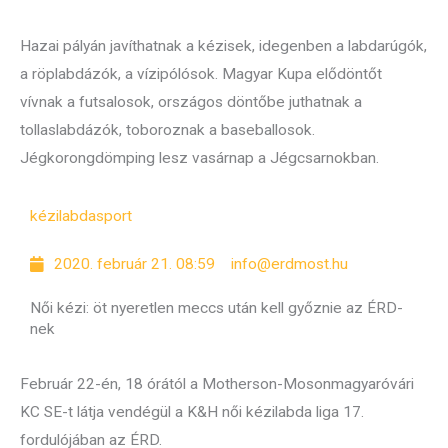
Hazai pályán javíthatnak a kézisek, idegenben a labdarúgók,
a röplabdázók, a vízipólósok. Magyar Kupa elődöntőt
vívnak a futsalosok, országos döntőbe juthatnak a
tollaslabdázók, toboroznak a baseballosok.
Jégkorongdömping lesz vasárnap a Jégcsarnokban.
kézilabda
sport
2020. február 21. 08:59
info@erdmost.hu
Női kézi: öt nyeretlen meccs után kell győznie az ÉRD-
nek
Február 22-én, 18 órától a Motherson-Mosonmagyaróvári
KC SE-t látja vendégül a K&H női kézilabda liga 17.
fordulójában az ÉRD.