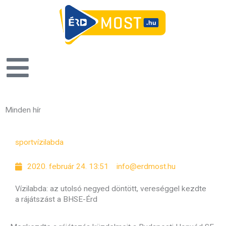
Minden hír
O
O
O
O
O
O
O
sport
vízilabda
l
l
l
l
l
l
l
d
d
d
d
d
d
d
2020. február 24. 13:51
info@erdmost.hu
a
a
a
a
a
a
a
l
l
l
l
l
l
l
Vízilabda: az utolsó negyed döntött, vereséggel kezdte
a rájátszást a BHSE-Érd