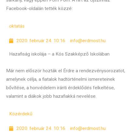
sárkány, vagy éppen Pom Pom. A hírt az Újszínház
Facebook-oldalán tették közzé:
oktatás
2020. február 24. 10:16
info@erdmost.hu
Hazafiság iskolája – a Kós Szakképző Iskolában
Már nem először hozták el Érdre a rendezvénysorozatot,
amelynek célja, a fiatalok hadtörténelmi ismereteinek
bővítése, a honvédelem iránti érdeklődés felkeltése,
valamint a diákok jobb hazafiakká nevelése.
Közérdekű
2020. február 24. 10:16
info@erdmost.hu