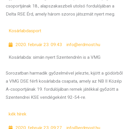
csoportjának 18., alapszakaszbeli utolsó fordulójában a
Delta RSE Érd, amely három szoros játszmát nyert meg.
Kosárlabda
sport
2020. február 23. 09:43
info@erdmost.hu
Kosárlabda: simán nyert Szentendrén is a VMG
Sorozatban harmadik győzelmével jelezte, kijött a gödörből
a VMG DSE férfi kosárlabda csapata, amely az NB II Közép
A-csoportjának 19. fordulójában remek játékkal győzött a
Szentendrei KSE vendégeként 92-54-re.
kék hírek
2020. február 23. 09:27
info@erdmost.hu