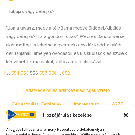
Kibújás vagy bebújás?
"Jön a tavasz, megy a tél,/Barna medve üldögél,/kibújás
vagy bebújás?/Ez a gondom óriás!" Weöres Sándor verse
akár mottója is lehetne a gyermekkönyvtár keddi családi
délutánjának, amelyen óvodások és kisiskolások és szüleik
készíthettek mackókat, változatos technikával.
1
…
554
555
556
557
558
…
652
Adatvédelmi és adatkezelési tájékoztató
Felhasználási Feltételek
Impresszum
ÁSZF
Hozzájárulás kezelése
Irányelvek
Moderálási szabályzat
A legjobb felhasználói élmény biztosítása érdekében olyan