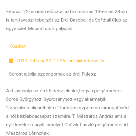
Február 22-én idén először, aztán március 14-én és 28-án
is tart tavaszi toborzót az Érdi Baseball és Softball Club az
egyesület Mecset utcai pályáján.
Közélet
2020. február 20. 14:46
info@erdmost.hu
Sorost ajánlja szponzornak az érdi Fidesz
Azt javasolja az érdi Fidesz elnöke,hogy a polgármester
Soros Györgyhöz, Gyurcsányhoz vagy akármelyik
"szocialista oligarchához” forduljon szponzori támogatásért
a női kézilabdacsapat számára. T. Mészáros András arra a
nyílt levélre reagált, amelyet Csőzik László polgármester írt
Mészáros Lőrincnek.