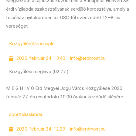
Megkezdte a rájátszás küzdelmeit a Budapesti Honvéd SE
érdi vízilabda szakosztályának serdülő korosztálya, amely a
felsőház nyitókörében az OSC-től szenvedett 12–8-as
vereséget.
Közgyűlés
Városnapló
2020. február 24. 13:40
info@erdmost.hu
Közgyűlési meghívó (02.27.)
M E G H Í V Ó Érd Megyei Jogú Város Közgyűlése 2020.
február 27-én (csütörtök) 10:00 órakor kezdődő ülésére.
sport
tollaslabda
2020. február 24. 12:29
info@erdmost.hu