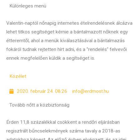
Különleges menü
Valentin-naptól nőnapig internetes ételrendelésnek álcázva
lehet titkos segítséget kérnie a bántalmazott nőknek egy
étteremtől, ahol a menük kiválasztásával a bántalmazás
fokáról tudnak rejtetten hírt adni, és a "rendelés" felvevői
ennek megfelelően küldik a segítséget is.
Közélet
2020. február 24. 08:26
info@erdmost.hu
Tovább nőtt a közbiztonság
Érden 11,8 százalékkal csökkent a rendőri eljárásban
regisztrált bűncselekmények száma tavaly a 2018-as
adatokhoz képest. Az előző évben elvégzett, és az idei