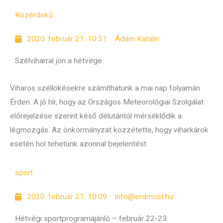
Közérdekű
2020. február 21. 10:51
Ádám Katalin
Szélviharral jön a hétvége
Viharos széllökésekre számíthatunk a mai nap folyamán
Érden. A jó hír, hogy az Országos Meteorológiai Szolgálat
előrejelzése szerint késő délutántól mérséklődik a
légmozgás. Az önkormányzat közzétette, hogy viharkárok
esetén hol tehetünk azonnal bejelentést.
sport
2020. február 21. 10:09
info@erdmost.hu
Hétvégi sportprogramajánló – február 22-23.