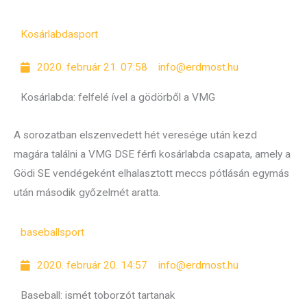
Kosárlabda
sport
2020. február 21. 07:58
info@erdmost.hu
Kosárlabda: felfelé ível a gödörből a VMG
A sorozatban elszenvedett hét veresége után kezd
magára találni a VMG DSE férfi kosárlabda csapata, amely a
Gödi SE vendégeként elhalasztott meccs pótlásán egymás
után második győzelmét aratta.
baseball
sport
2020. február 20. 14:57
info@erdmost.hu
Baseball: ismét toborzót tartanak