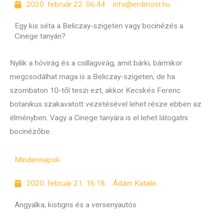
2020. február 22. 06:44
info@erdmost.hu
Egy kis séta a Beliczay-szigeten vagy bocinézés a
Cinege tanyán?
Nyílik a hóvirág és a csillagvirág, amit bárki, bármikor
megcsodálhat maga is a Beliczay-szigeten, de ha
szombaton 10-től teszi ezt, akkor Kecskés Ferenc
botanikus szakavatott vezetésével lehet része ebben az
élményben. Vagy a Cinege tanyára is el lehet látogatni
bocinézőbe.
Mindennapok
2020. február 21. 16:18
Ádám Katalin
Angyalka, kistigris és a versenyautós