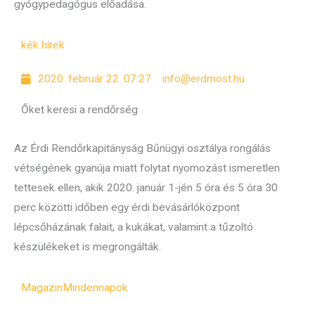
gyógypedagógus előadása.
kék hírek
2020. február 22. 07:27
info@erdmost.hu
Őket keresi a rendőrség
Az Érdi Rendőrkapitányság Bűnügyi osztálya rongálás
vétségének gyanúja miatt folytat nyomozást ismeretlen
tettesek ellen, akik 2020. január 1-jén 5 óra és 5 óra 30
perc közötti időben egy érdi bevásárlóközpont
lépcsőházának falait, a kukákat, valamint a tűzoltó
készülékeket is megrongálták.
Magazin
Mindennapok