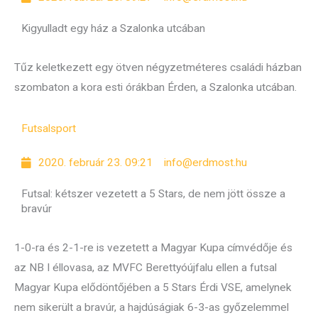
Kigyulladt egy ház a Szalonka utcában
Tűz keletkezett egy ötven négyzetméteres családi házban
szombaton a kora esti órákban Érden, a Szalonka utcában.
Futsal
sport
2020. február 23. 09:21
info@erdmost.hu
Futsal: kétszer vezetett a 5 Stars, de nem jött össze a
bravúr
1-0-ra és 2-1-re is vezetett a Magyar Kupa címvédője és
az NB I éllovasa, az MVFC Berettyóújfalu ellen a futsal
Magyar Kupa elődöntőjében a 5 Stars Érdi VSE, amelynek
nem sikerült a bravúr, a hajdúságiak 6-3-as győzelemmel