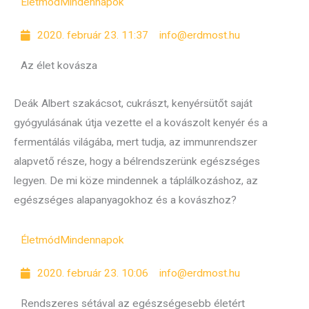
Életmód
Mindennapok
2020. február 23. 11:37
info@erdmost.hu
Az élet kovásza
Deák Albert szakácsot, cukrászt, kenyérsütőt saját
gyógyulásának útja vezette el a kovászolt kenyér és a
fermentálás világába, mert tudja, az immunrendszer
alapvető része, hogy a bélrendszerünk egészséges
legyen. De mi köze mindennek a táplálkozáshoz, az
egészséges alapanyagokhoz és a kovászhoz?
Életmód
Mindennapok
2020. február 23. 10:06
info@erdmost.hu
Rendszeres sétával az egészségesebb életért