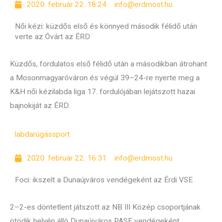
2020. február 22. 18:24
info@erdmost.hu
Női kézi: küzdős első és könnyed második félidő után
verte az Óvárt az ÉRD
Küzdős, fordulatos első félidő után a másodikban átrohant
a Mosonmagyaróváron és végül 39–24-re nyerte meg a
K&H női kézilabda liga 17. fordulójában lejátszott hazai
bajnokiját az ÉRD.
labdarúgás
sport
2020. február 22. 16:31
info@erdmost.hu
Foci: ikszelt a Dunaújváros vendégeként az Érdi VSE
2–2-es döntetlent játszott az NB III Közép csoportjának
ötödik helyén álló Dunaújváros PASE vendégeként