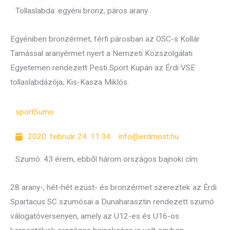
Tollaslabda: egyéni bronz, páros arany
Egyéniben bronzérmet, férfi párosban az OSC-s Kollár
Tamással aranyérmet nyert a Nemzeti Közszolgálati
Egyetemen rendezett Pesti Sport Kupán az Érdi VSE
tollaslabdázója, Kis-Kasza Miklós.
sport
Sumo
2020. február 24. 11:34
info@erdmost.hu
Szumó: 43 érem, ebből három országos bajnoki cím
28 arany-, hét-hét ezüst- és bronzérmet szereztek az Érdi
Spartacus SC szumósai a Dunaharasztin rendezett szumó
válogatóversenyen, amely az U12-es és U16-os