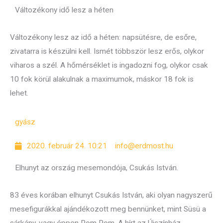
Változékony idő lesz a héten
Változékony lesz az idő a héten: napsütésre, de esőre,
zivatarra is készülni kell. Ismét többször lesz erős, olykor
viharos a szél. A hőmérséklet is ingadozni fog, olykor csak
10 fok körül alakulnak a maximumok, máskor 18 fok is
lehet.
gyász
2020. február 24. 10:21
info@erdmost.hu
Elhunyt az ország mesemondója, Csukás István.
83 éves korában elhunyt Csukás István, aki olyan nagyszerű
mesefigurákkal ajándékozott meg bennünket, mint Süsü a