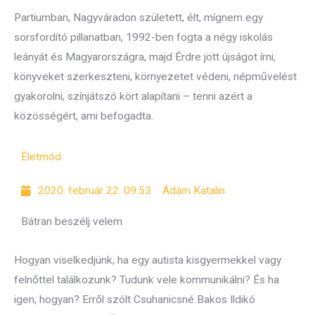
Partiumban, Nagyváradon született, élt, mígnem egy
sorsfordító pillanatban, 1992-ben fogta a négy iskolás
leányát és Magyarországra, majd Érdre jött újságot írni,
könyveket szerkeszteni, környezetet védeni, népművelést
gyakorolni, színjátszó kört alapítani – tenni azért a
közösségért, ami befogadta.
Életmód
2020. február 22. 09:53
Ádám Katalin
Bátran beszélj velem
Hogyan viselkedjünk, ha egy autista kisgyermekkel vagy
felnőttel találkozunk? Tudunk vele kommunikálni? És ha
igen, hogyan? Erről szólt Csuhanicsné Bakos Ildikó