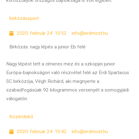
korosztályok országos bajnoksága is volt egyben.
birkózás
sport
2020. február 24. 10:52
info@erdmost.hu
Birkózás: nagy lépés a junior Eb felé
Nagy lépést tett a címeres mez és a szkopjei junior
Európa-bajnokságon való részvétel felé az Érdi Spartacus
SC birkózója, Végh Richárd, aki megnyerte a
szabadfogásúak 92 kilogrammos versenyét a somogyjádi
válogatón.
Közérdekű
2020. február 24. 10:42
info@erdmost.hu