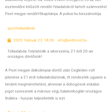
esztendőre kitűzött rendőri feladatokról tartott számvetést
Pest megye rendőrfőkapitánya. A police.hu beszámolója.
sport
tollaslabda
2020. február 23. 18:28
info@erdmost.hu
Tollaslabda: folytatódik a sikerszéria, 21-ből 20-an
országos döntősök!
A Pest megyei diákolimpiai döntő után Cegléden volt
jelenése a 21 érdi tollaslabdázónak, itt rendezték ugyanis a
területi megmérettetést, ahonnan a dobogósok indulási
jogot szereznek a március végi, balatonboglári országos
fináléra - huszan teljesítették is ezt.