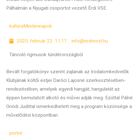
Pálhalmán a Nyugati csoportot vezető Érdi VSE.
kultúra
Mindennapok
2020. február 22. 11:17
info@erdmost.hu
Táncoló rigmusok tündérországból
Bevált forgatókönyv szerint zajlanak az Irodalomkedvelők
Klubjának költői estjei Daróci Lajosné szerkesztésében-
rendezésében, amelyek egyedi hangját, hangulatát az
éppen bemutatott alkotó és művei adják meg. Ezúttal Pálné
Onódi Judittal ismerkedhetett meg a program közönsége a
művelődési központban.
portré