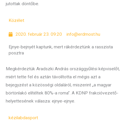
jutottak döntőbe.
Közélet
2020. február 23. 09:20
info@erdmost.hu
Ejnye-bejnyét kaptunk, mert rákérdeztünk a rasszista
posztra
Megkérdeztük Aradszki András országgyűlési képviselőt,
miért tette fel és aztán távolította el mégis azt a
bejegyzést a közösségi oldaláról, miszerint „a magyar
börtönlakó elítéltek 80%-a roma”. A KDNP frakcióvezető-
helyettesének válasza: ejnye-ejnye.
kézilabda
sport