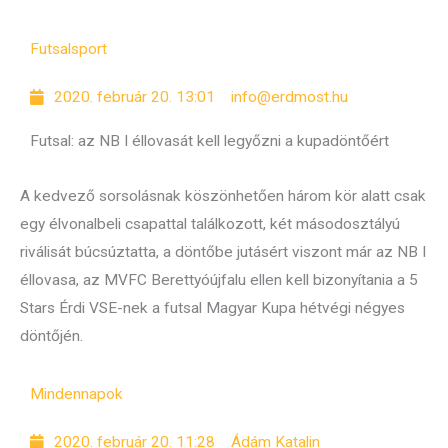
Futsal
sport
2020. február 20. 13:01
info@erdmost.hu
Futsal: az NB I éllovasát kell legyőzni a kupadöntőért
A kedvező sorsolásnak köszönhetően három kör alatt csak
egy élvonalbeli csapattal találkozott, két másodosztályú
riválisát búcsúztatta, a döntőbe jutásért viszont már az NB I
éllovasa, az MVFC Berettyóújfalu ellen kell bizonyítania a 5
Stars Érdi VSE-nek a futsal Magyar Kupa hétvégi négyes
döntőjén.
Mindennapok
2020. február 20. 11:28
Ádám Katalin