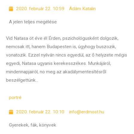
2020. február 22. 10:59
Ádám Katalin
A jelen teljes megélése
Vid Natasa öt éve él Érden, pszichológusként dolgozik,
nemcsak itt, hanem Budapesten is, úgyhogy buszozik,
vonatozik. Ezzel nyilván nincs egyedül, az ő helyzete mégis
egyedi, Natasa ugyanis kerekesszékes. Munkájáról,
mindennapjairól, no meg az akadálymentesítésről
beszélgettünk...
portré
2020. február 22. 10:10
info@erdmost.hu
Gyerekek, fák, könyvek