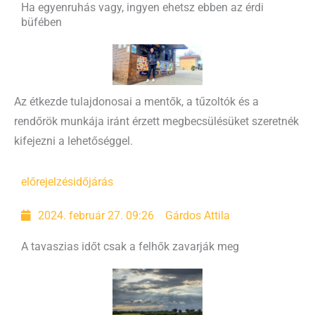
Ha egyenruhás vagy, ingyen ehetsz ebben az érdi
büfében
Az étkezde tulajdonosai a mentők, a tűzoltók és a
rendőrök munkája iránt érzett megbecsülésüket szeretnék
kifejezni a lehetőséggel.
előrejelzés
időjárás
2024. február 27. 09:26
Gárdos Attila
A tavaszias időt csak a felhők zavarják meg