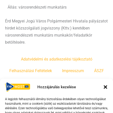
Állás: városrendészeti munkatárs
Érd Megyei Jogú Város Polgármesteri Hivatala pályázatot
hirdet közszolgálati jogviszony (Kttv.) keretében
városrendészeti munkatárs munkakör/feladatkör
betöltésére.
Adatvédelmi és adatkezelési tájékoztató
Felhasználási Feltételek
Impresszum
ÁSZF
Irányelvek
Moderálási szabályzat
Hozzájárulás kezelése
A legjobb felhasználói élmény biztosítása érdekében olyan technológiákat
F
Y
T
használunk, mint a cookie-k (sütik) az eszközadatok tárolására és/vagy
a
o
i
elérésére. Ezen technológiákba való beleegyezése lehetővé teszi számunkra,
hogy olyan adatokat dolgozzunk fel, mint például a böngészési szokások