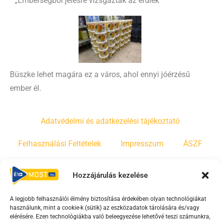
„Emberségből jelesre vizsgáztak az érdiek”
Büszke lehet magára ez a város, ahol ennyi jóérzésű
ember él.
Adatvédelmi és adatkezelési tájékoztató
Felhasználási Feltételek
Impresszum
ÁSZF
Irányelvek
Moderálási szabályzat
Hozzájárulás kezelése
A legjobb felhasználói élmény biztosítása érdekében olyan technológiákat
F
Y
T
használunk, mint a cookie-k (sütik) az eszközadatok tárolására és/vagy
a
o
i
elérésére. Ezen technológiákba való beleegyezése lehetővé teszi számunkra,