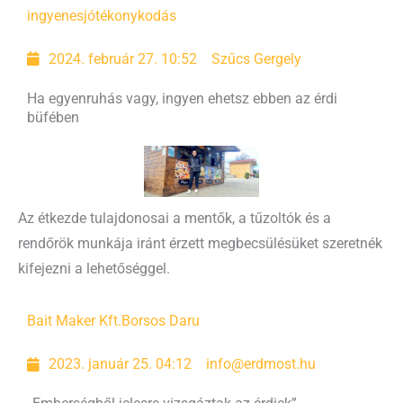
ingyenes
jótékonykodás
2024. február 27. 10:52
Szűcs Gergely
Ha egyenruhás vagy, ingyen ehetsz ebben az érdi
büfében
Az étkezde tulajdonosai a mentők, a tűzoltók és a
rendőrök munkája iránt érzett megbecsülésüket szeretnék
kifejezni a lehetőséggel.
Bait Maker Kft.
Borsos Daru
2023. január 25. 04:12
info@erdmost.hu