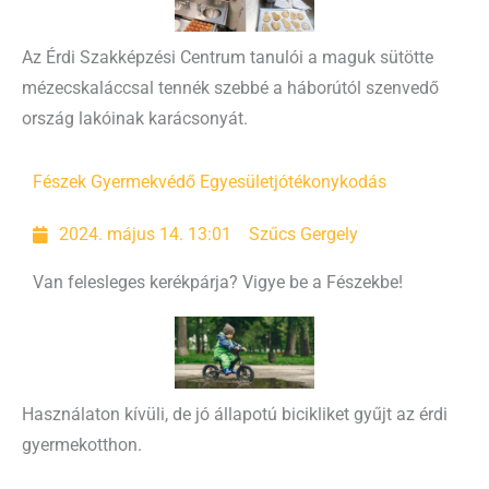
Az Érdi Szakképzési Centrum tanulói a maguk sütötte
mézecskaláccsal tennék szebbé a háborútól szenvedő
ország lakóinak karácsonyát.
Fészek Gyermekvédő Egyesület
jótékonykodás
2024. május 14. 13:01
Szűcs Gergely
Van felesleges kerékpárja? Vigye be a Fészekbe!
Használaton kívüli, de jó állapotú bicikliket gyűjt az érdi
gyermekotthon.