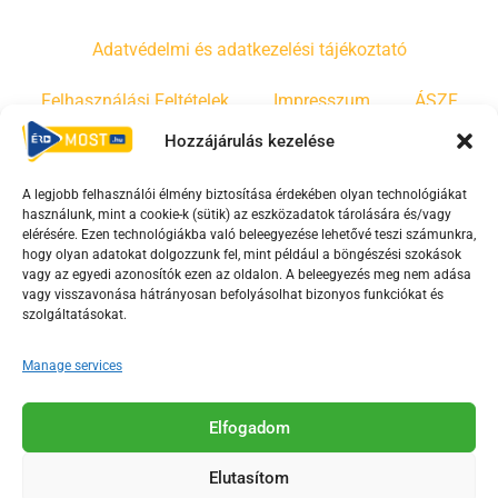
Adatvédelmi és adatkezelési tájékoztató
Felhasználási Feltételek
Impresszum
ÁSZF
Hozzájárulás kezelése
Irányelvek
Moderálási szabályzat
A legjobb felhasználói élmény biztosítása érdekében olyan technológiákat
használunk, mint a cookie-k (sütik) az eszközadatok tárolására és/vagy
F
Y
T
elérésére. Ezen technológiákba való beleegyezése lehetővé teszi számunkra,
a
o
i
hogy olyan adatokat dolgozzunk fel, mint például a böngészési szokások
vagy az egyedi azonosítók ezen az oldalon. A beleegyezés meg nem adása
c
u
k
vagy visszavonása hátrányosan befolyásolhat bizonyos funkciókat és
e
t
t
szolgáltatásokat.
b
u
o
o
b
k
Manage services
o
e
Az Érd Média médiaszolgáltatási tevékenységét a
k
-
Elfogadom
Médiatanács a Magyar Média Mecenatúra program
-
s
keretében támogatja.
Elutasítom
s
q