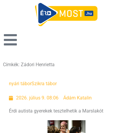
Címkék: Zádori Henrietta
Oldal
Oldal
Oldal
nyári tábor
Szikra tábor
2026. július 9. 08:06
Ádám Katalin
Érdi autista gyerekek tesztelhetik a Marslakót