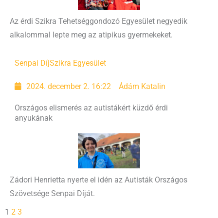
Az érdi Szikra Tehetséggondozó Egyesület negyedik
alkalommal lepte meg az atipikus gyermekeket.
Senpai Díj
Szikra Egyesület
2024. december 2. 16:22
Ádám Katalin
Országos elismerés az autistákért küzdő érdi
anyukának
Zádori Henrietta nyerte el idén az Autisták Országos
Szövetsége Senpai Díját.
1
2
3