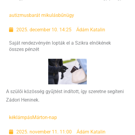
autizmusbarát mikulás
bűnügy
2025. december 10. 14:25
Ádám Katalin
Saját rendezvényén lopták el a Szikra elnökének
összes pénzét
A szülői közösség gyűjtést indított, így szeretne segíteni
Zádori Heninek.
kéklámpás
Márton-nap
2025. november 11. 11:00
Ádám Katalin