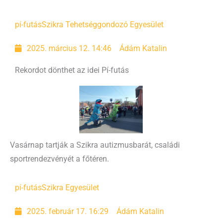
pí-futás
Szikra Tehetséggondozó Egyesület
2025. március 12. 14:46
Ádám Katalin
Rekordot dönthet az idei Pí-futás
Vasárnap tartják a Szikra autizmusbarát, családi
sportrendezvényét a főtéren.
pí-futás
Szikra Egyesület
2025. február 17. 16:29
Ádám Katalin