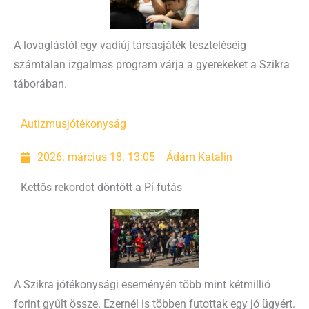
A lovaglástól egy vadiúj társasjáték teszteléséig
számtalan izgalmas program várja a gyerekeket a Szikra
táborában.
Autizmus
jótékonyság
2026. március 18. 13:05
Ádám Katalin
Kettős rekordot döntött a Pí-futás
A Szikra jótékonysági eseményén több mint kétmillió
forint gyűlt össze. Ezernél is többen futottak egy jó ügyért.