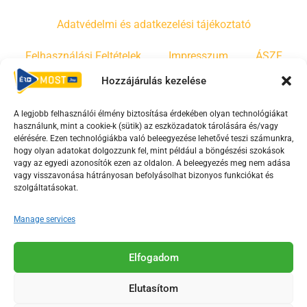
Adatvédelmi és adatkezelési tájékoztató
Felhasználási Feltételek
Impresszum
ÁSZF
Hozzájárulás kezelése
Irányelvek
Moderálási szabályzat
A legjobb felhasználói élmény biztosítása érdekében olyan technológiákat
használunk, mint a cookie-k (sütik) az eszközadatok tárolására és/vagy
F
Y
T
elérésére. Ezen technológiákba való beleegyezése lehetővé teszi számunkra,
a
o
i
hogy olyan adatokat dolgozzunk fel, mint például a böngészési szokások
vagy az egyedi azonosítók ezen az oldalon. A beleegyezés meg nem adása
c
u
k
vagy visszavonása hátrányosan befolyásolhat bizonyos funkciókat és
e
t
t
szolgáltatásokat.
b
u
o
o
b
k
Manage services
o
e
Az Érd Média médiaszolgáltatási tevékenységét a
k
-
Elfogadom
Médiatanács a Magyar Média Mecenatúra program
-
s
keretében támogatja.
Elutasítom
s
q