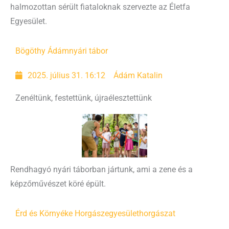
halmozottan sérült fiataloknak szervezte az Életfa
Egyesület.
Bögöthy Ádám
nyári tábor
2025. július 31. 16:12
Ádám Katalin
Zenéltünk, festettünk, újraélesztettünk
Rendhagyó nyári táborban jártunk, ami a zene és a
képzőművészet köré épült.
Érd és Környéke Horgászegyesület
horgászat