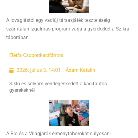
A lovaglástól egy vadiúj társasjáték teszteléséig
számtalan izgalmas program várja a gyerekeket a Szikra
táborában.
Életfa Csoport
kacifántos
2026. július 3. 14:01
Ádám Katalin
Sikló és sólyom vendégeskedett a kacifántos
gyerekeknél
A Rio és a Világjárók élménytáborokat súlyosan-