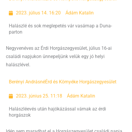
2023. július 14. 16:20
Ádám Katalin
Halászlé és sok meglepetés vár vasárnap a Duna-
parton
Negyvenéves az Érdi Horgászegyesület, július 16-ai
családi napjukon ünnepeljünk velük egy jó helyi
halászlével.
Berényi Andrásné
Érd és Környéke Horgászegyesület
2023. június 25. 11:18
Ádám Katalin
Halászléevés után hajókázással várnak az érdi
horgászok
Idén sem maradhat el a Horgászegyesület családi napja.