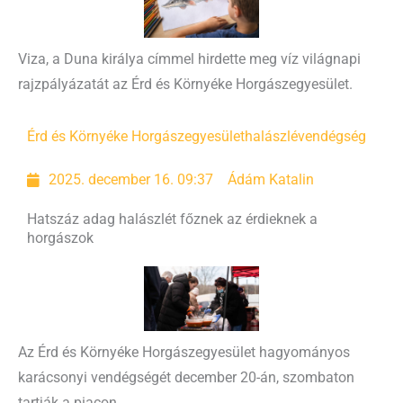
Viza, a Duna királya címmel hirdette meg víz világnapi
rajzpályázatát az Érd és Környéke Horgászegyesület.
Érd és Környéke Horgászegyesület
halászlévendégség
2025. december 16. 09:37
Ádám Katalin
Hatszáz adag halászlét főznek az érdieknek a
horgászok
Az Érd és Környéke Horgászegyesület hagyományos
karácsonyi vendégségét december 20-án, szombaton