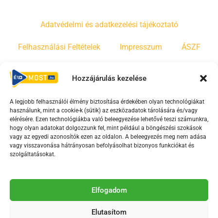
Adatvédelmi és adatkezelési tájékoztató
Felhasználási Feltételek
Impresszum
ÁSZF
Irányelvek
Moderálási szabályzat
Hozzájárulás kezelése
A legjobb felhasználói élmény biztosítása érdekében olyan technológiákat
F
Y
T
használunk, mint a cookie-k (sütik) az eszközadatok tárolására és/vagy
a
o
i
elérésére. Ezen technológiákba való beleegyezése lehetővé teszi számunkra,
c
u
k
hogy olyan adatokat dolgozzunk fel, mint például a böngészési szokások
vagy az egyedi azonosítók ezen az oldalon. A beleegyezés meg nem adása
e
t
t
vagy visszavonása hátrányosan befolyásolhat bizonyos funkciókat és
b
u
o
szolgáltatásokat.
o
b
k
o
e
Az Érd Média médiaszolgáltatási tevékenységét a
k
-
Elfogadom
Médiatanács a Magyar Média Mecenatúra program
-
s
keretében támogatja.
Elutasítom
s
q