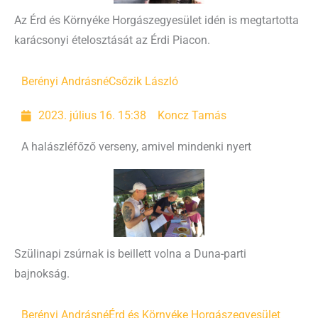
Az Érd és Környéke Horgászegyesület idén is megtartotta
karácsonyi ételosztását az Érdi Piacon.
Berényi Andrásné
Csőzik László
2023. július 16. 15:38
Koncz Tamás
A halászléfőző verseny, amivel mindenki nyert
Szülinapi zsúrnak is beillett volna a Duna-parti
bajnokság.
Berényi Andrásné
Érd és Környéke Horgászegyesület