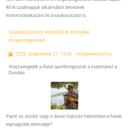
40-ik szülinapjuk alkalmából terveznek
motorcsónakázást és lovaskocsizást is.
Dualszky Kovács István
Érd és Környéke
Horgászegyesület
2022. szeptember 21. 15:42
info@erdmost.hu
Visszaengedik a fiatal sporthorgászok a zsákmányt a
Dunába
Vajon az aszály vagy a dunai hajózás fejlesztése a halak
legnagyobb ellensége?