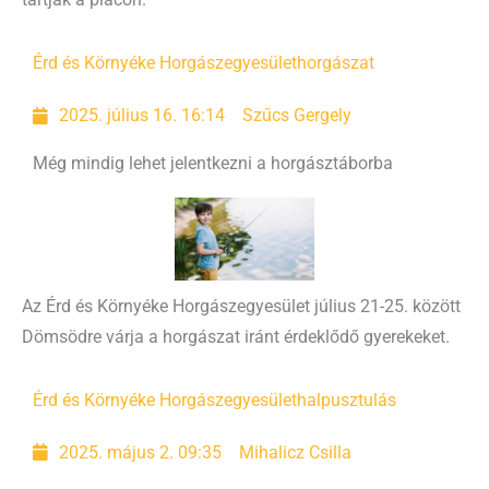
tartják a piacon.
Érd és Környéke Horgászegyesület
horgászat
2025. július 16. 16:14
Szűcs Gergely
Még mindig lehet jelentkezni a horgásztáborba
Az Érd és Környéke Horgászegyesület július 21-25. között
Dömsödre várja a horgászat iránt érdeklődő gyerekeket.
Érd és Környéke Horgászegyesület
halpusztulás
2025. május 2. 09:35
Mihalicz Csilla